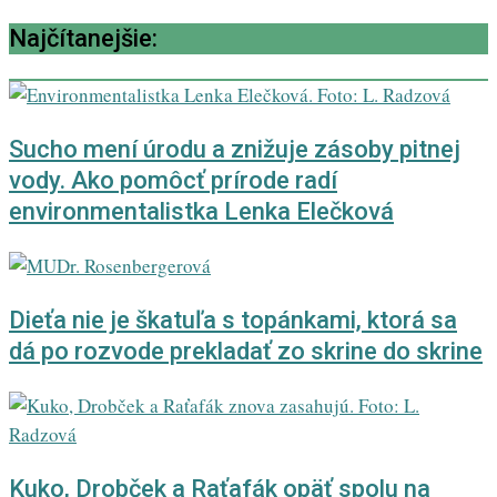
Najčítanejšie:
Sucho mení úrodu a znižuje zásoby pitnej
vody. Ako pomôcť prírode radí
environmentalistka Lenka Elečková
Dieťa nie je škatuľa s topánkami, ktorá sa
dá po rozvode prekladať zo skrine do skrine
Kuko, Drobček a Raťafák opäť spolu na