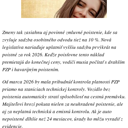
Zmeny tak zasiahnu aj povinné zmluvné poistenie, kde sa
zvyšuje sadzba osobitného odvodu tiež na 10 %. Nová
legislatíva nariaďuje uplatniť vyššiu sadzbu prvýkrát na
poistné za rok 2026. Keďže poisťovne tento náklad
premietajú do konečnej ceny, vodiči musia počítať s drahším
PZP i havarijným poistením.
Od marca 2026 by mala pribudnúť kontrola platnosti PZP
priamo na staniciach technickej kontroly. Vozidlo bez
poistenia automaticky stratí spôsobilosť na cestnú premávku.
Majiteľovi hrozí pokuta nielen za neuhradené poistenie, ale
aj za neplatnú technickú a emisnú kontrolu. Ak je auto
nepoistené dlhšie než 24 mesiacov, úrady ho môžu vyradiť z
evidencie.