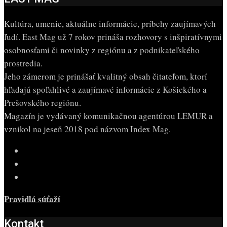
Kultúra, umenie, aktuálne informácie, príbehy zaujímavých
ľudí. East Mag už 7 rokov prináša rozhovory s inšpiratívnymi
osobnosťami či novinky z regiónu a z podnikateľského
prostredia.
Jeho zámerom je prinášať kvalitný obsah čitateľom, ktorí
hľadajú spoľahlivé a zaujímavé informácie z Košického a
Prešovského regiónu.
Magazín je vydávaný komunikačnou agentúrou LEMUR a
vznikol na jeseň 2018 pod názvom Index Mag.
Pravidlá súťaží
Kontakt