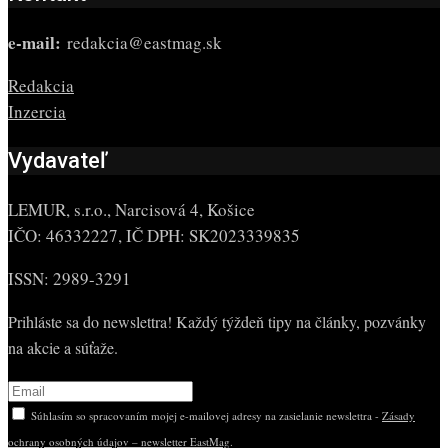
e-mail:
redakcia@eastmag.sk
Redakcia
Inzercia
Vydavateľ
LEMUR, s.r.o., Narcisová 4, Košice
IČO: 46332227, IČ DPH: SK2023339835
ISSN: 2989-3291
Prihláste sa do newslettra! Každý týždeň tipy na články, pozvánky
na akcie a súťaže.
Súhlasím so spracovaním mojej e-mailovej adresy na zasielanie newslettra -
Zásady
ochrany osobných údajov – newsletter EastMag
.