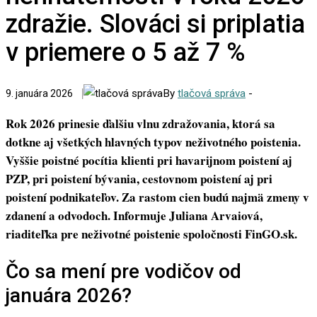
zdražie. Slováci si priplatia
v priemere o 5 až 7 %
By
tlačová správa
-
9. januára 2026
Rok 2026 prinesie ďalšiu vlnu zdražovania, ktorá sa
dotkne aj všetkých hlavných typov neživotného poistenia.
Vyššie poistné pocítia klienti pri havarijnom poistení aj
PZP, pri poistení bývania, cestovnom poistení aj pri
poistení podnikateľov. Za rastom cien budú najmä zmeny v
zdanení a odvodoch.
Informuje Juliana Arvaiová,
riaditeľka pre neživotné poistenie spoločnosti FinGO.sk.
Čo sa mení pre vodičov od
januára 2026?