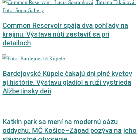
Common Reservoir spája dva pohľady na
krajinu. Výstava núti zastaviť sa pri
detailoch
Bardejovské Kúpele čakajú dni plné kvetov
aj histórie. Výstavu gladiol a ruží vystrieda
Alžbetínsky deň
Katkin park sa mení na modernú oázu
oddychu. MČ Košice–Západ pozýva na jeho
slávnostné otvorenie