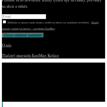
na akcie a súťaže.
Súhlasím so spracovaním mojej e-mailovej adresy na zasielanie newslettra -
Zásady
ochrany osobných údajov – newsletter EastMag
.
O nás
Tlačený magazín EastMag Košice
© Copyright EAST MAG.