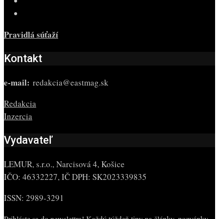
Pravidlá súťaží
Kontakt
e-mail:
redakcia@eastmag.sk
Redakcia
Inzercia
Vydavateľ
LEMUR, s.r.o., Narcisová 4, Košice
IČO: 46332227, IČ DPH: SK2023339835
ISSN: 2989-3291
Prihláste sa do newslettra! Každý týždeň tipy na články, pozvánky