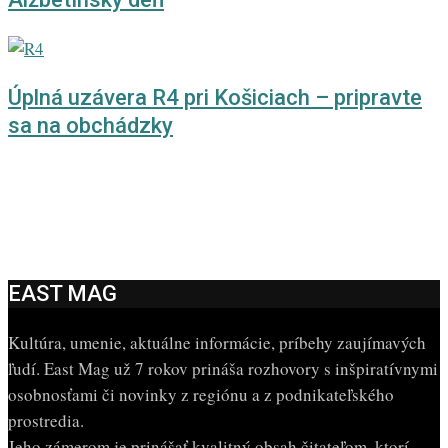
Úplná uzávera R4 pri Košiciach – pripravte
sa na obchádzky
EAST MAG
Kultúra, umenie, aktuálne informácie, príbehy zaujímavých
ľudí. East Mag už 7 rokov prináša rozhovory s inšpiratívnymi
osobnosťami či novinky z regiónu a z podnikateľského
prostredia.
Jeho zámerom je prinášať kvalitný obsah čitateľom, ktorí