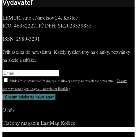
Vydavateľ
LEMUR, s.r.o., Narcisová 4, Košice
IČO: 46332227, IČ DPH: SK2023339835
ISSN: 2989-3291
Prihláste sa do newslettra! Každý týždeň tipy na články, pozvánky
na akcie a súťaže.
Súhlasím so spracovaním mojej e-mailovej adresy na zasielanie newslettra -
Zásady
ochrany osobných údajov – newsletter EastMag
.
O nás
Tlačený magazín EastMag Košice