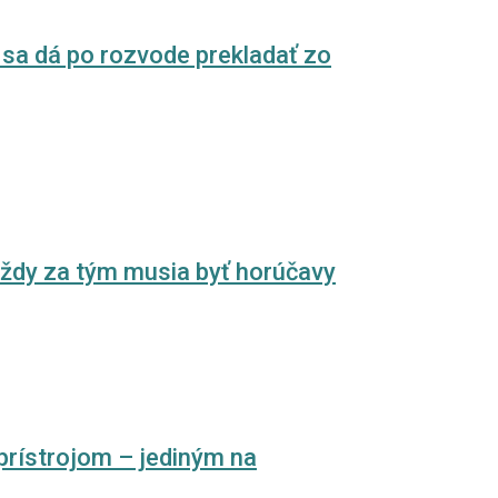
á sa dá po rozvode prekladať zo
 vždy za tým musia byť horúčavy
rístrojom – jediným na