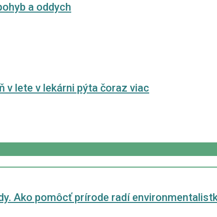
 pohyb a oddych
 lete v lekárni pýta čoraz viac
dy. Ako pomôcť prírode radí environmentalist