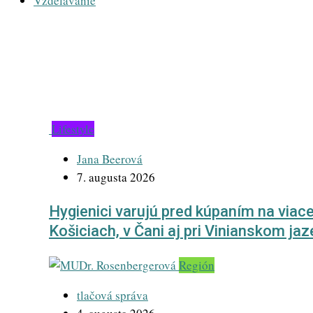
Vzdelávanie
Zdravotníctvo
Lifestyle
Jana Beerová
7. augusta 2026
Hygienici varujú pred kúpaním na viac
Košiciach, v Čani aj pri Vinianskom jaz
Región
tlačová správa