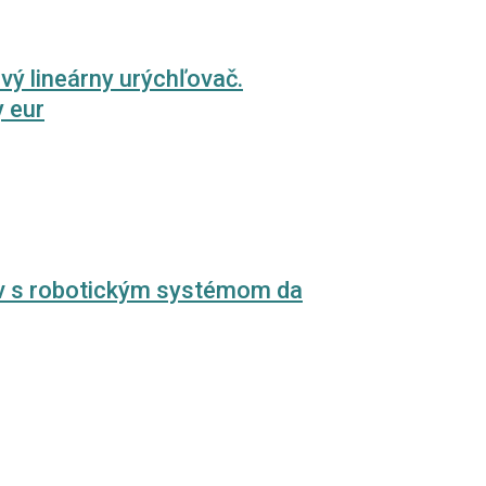
ý lineárny urýchľovač.
y eur
v s robotickým systémom da