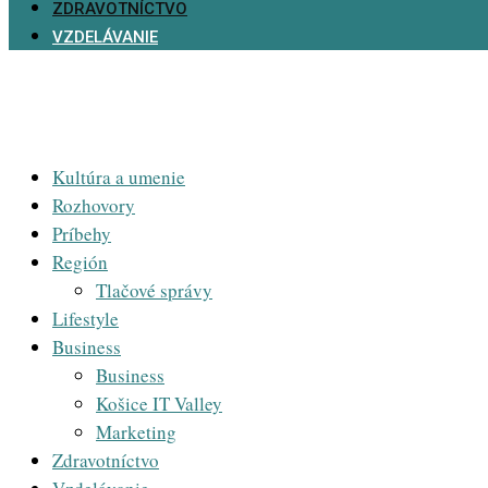
ZDRAVOTNÍCTVO
VZDELÁVANIE
Kultúra a umenie
Rozhovory
Príbehy
Región
Tlačové správy
Lifestyle
Business
Business
Košice IT Valley
Marketing
Zdravotníctvo