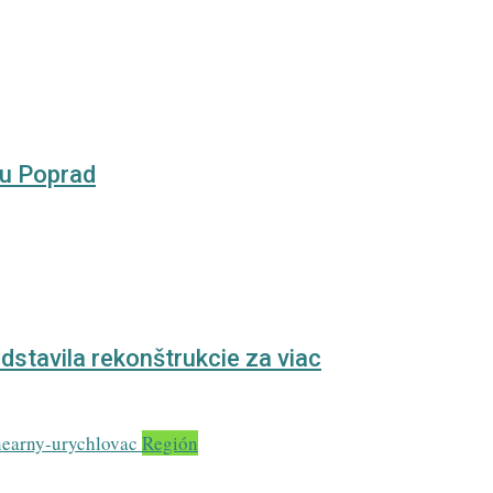
cu Poprad
stavila rekonštrukcie za viac
Región