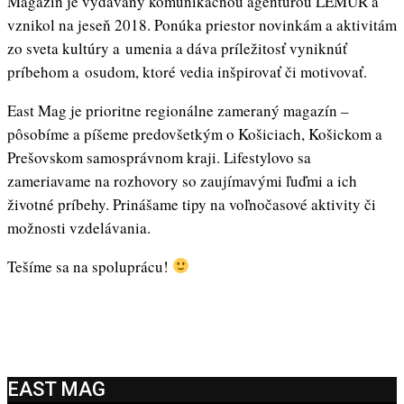
Magazín je vydávaný komunikačnou agentúrou LEMUR a
vznikol na jeseň 2018. Ponúka priestor novinkám a aktivitám
zo sveta kultúry a umenia a dáva príležitosť vyniknúť
príbehom a osudom, ktoré vedia inšpirovať či motivovať.
East Mag je prioritne regionálne zameraný magazín –
pôsobíme a píšeme predovšetkým o Košiciach, Košickom a
Prešovskom samosprávnom kraji. Lifestylovo sa
zameriavame na rozhovory so zaujímavými ľuďmi a ich
životné príbehy. Prinášame tipy na voľnočasové aktivity či
možnosti vzdelávania.
Tešíme sa na spoluprácu!
EAST MAG