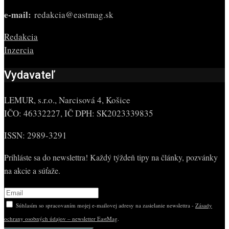
e-mail:
redakcia@eastmag.sk
Redakcia
Inzercia
Vydavateľ
LEMUR, s.r.o., Narcisová 4, Košice
IČO: 46332227, IČ DPH: SK2023339835
ISSN: 2989-3291
Prihláste sa do newslettra! Každý týždeň tipy na články, pozvánky
na akcie a súťaže.
Súhlasím so spracovaním mojej e-mailovej adresy na zasielanie newslettra -
Zásady
ochrany osobných údajov – newsletter EastMag
.