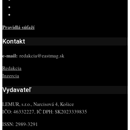
Pravidlá súťaží
Kontakt
e-mail:
redakcia@eastmag.sk
Redakcia
Inzercia
Vydavateľ
LEMUR, s.r.o., Narcisová 4, Košice
IČO: 46332227, IČ DPH: SK2023339835
ISSN: 2989-3291