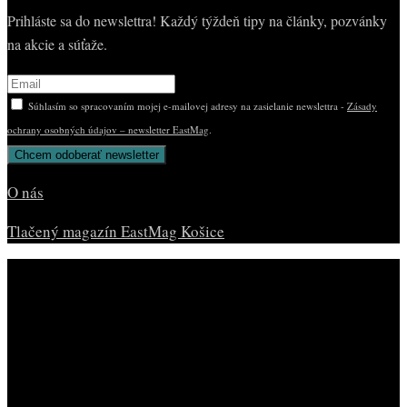
Prihláste sa do newslettra! Každý týždeň tipy na články, pozvánky
na akcie a súťaže.
Súhlasím so spracovaním mojej e-mailovej adresy na zasielanie newslettra -
Zásady
ochrany osobných údajov – newsletter EastMag
.
O nás
Tlačený magazín EastMag Košice
© Copyright EAST MAG.