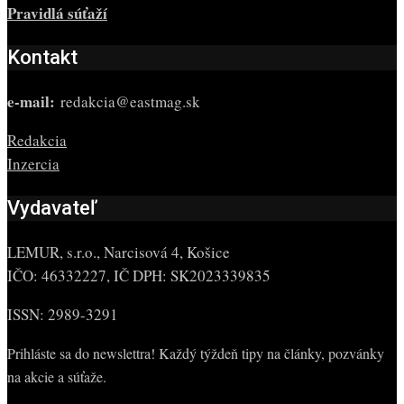
Pravidlá súťaží
Kontakt
e-mail:
redakcia@eastmag.sk
Redakcia
Inzercia
Vydavateľ
LEMUR, s.r.o., Narcisová 4, Košice
IČO: 46332227, IČ DPH: SK2023339835
ISSN: 2989-3291
Prihláste sa do newslettra! Každý týždeň tipy na články, pozvánky
na akcie a súťaže.