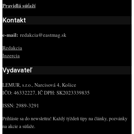
Pravidlá súťaží
Kontakt
e-mail:
redakcia@eastmag.sk
Redakcia
Inzercia
Vydavateľ
LEMUR, s.r.o., Narcisová 4, Košice
IČO: 46332227, IČ DPH: SK2023339835
ISSN: 2989-3291
Prihláste sa do newslettra! Každý týždeň tipy na články, pozvánky
na akcie a súťaže.