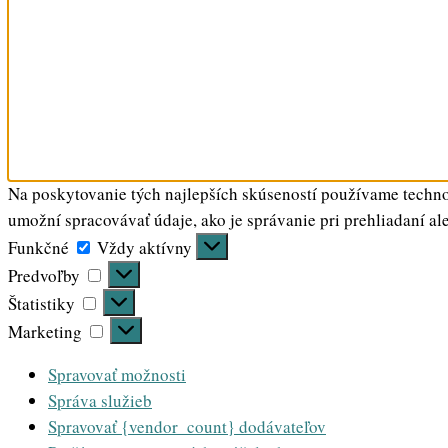
Na poskytovanie tých najlepších skúseností používame technol
umožní spracovávať údaje, ako je správanie pri prehliadaní al
Funkčné
Funkčné
Vždy aktívny
Predvoľby
Predvoľby
Štatistiky
Štatistiky
Marketing
Marketing
Spravovať možnosti
Správa služieb
Spravovať {vendor_count} dodávateľov