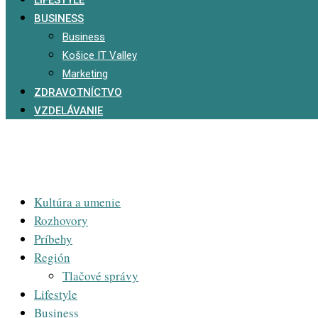
BUSINESS
Business
Košice IT Valley
Marketing
ZDRAVOTNÍCTVO
VZDELÁVANIE
Kultúra a umenie
Rozhovory
Príbehy
Región
Tlačové správy
Lifestyle
Business