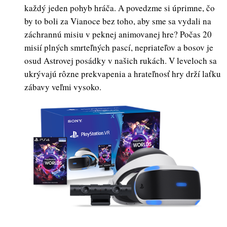
každý jeden pohyb hráča. A povedzme si úprimne, čo
by to boli za Vianoce bez toho, aby sme sa vydali na
záchrannú misiu v peknej animovanej hre? Počas 20
misií plných smrteľných pascí, nepriateľov a bosov je
osud Astrovej posádky v našich rukách. V leveloch sa
ukrývajú rôzne prekvapenia a hrateľnosť hry drží laťku
zábavy veľmi vysoko.