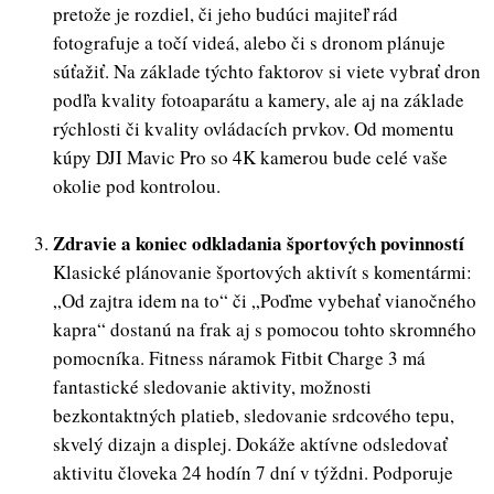
pretože je rozdiel, či jeho budúci majiteľ rád
fotografuje a točí videá, alebo či s dronom plánuje
súťažiť. Na základe týchto faktorov si viete vybrať dron
podľa kvality fotoaparátu a kamery, ale aj na základe
rýchlosti či kvality ovládacích prvkov. Od momentu
kúpy DJI Mavic Pro so 4K kamerou bude celé vaše
okolie pod kontrolou.
Zdravie a koniec odkladania športových povinností
Klasické plánovanie športových aktivít s komentármi:
„Od zajtra idem na to“ či „Poďme vybehať vianočného
kapra“ dostanú na frak aj s pomocou tohto skromného
pomocníka. Fitness náramok Fitbit Charge 3 má
fantastické sledovanie aktivity, možnosti
bezkontaktných platieb, sledovanie srdcového tepu,
skvelý dizajn a displej. Dokáže aktívne odsledovať
aktivitu človeka 24 hodín 7 dní v týždni. Podporuje