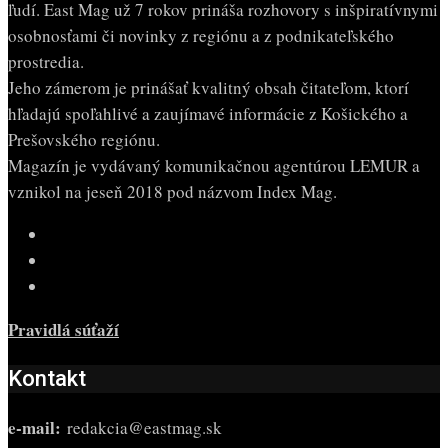
ľudí. East Mag už 7 rokov prináša rozhovory s inšpiratívnymi
osobnosťami či novinky z regiónu a z podnikateľského
prostredia.
Jeho zámerom je prinášať kvalitný obsah čitateľom, ktorí
hľadajú spoľahlivé a zaujímavé informácie z Košického a
Prešovského regiónu.
Magazín je vydávaný komunikačnou agentúrou LEMUR a
vznikol na jeseň 2018 pod názvom Index Mag.
Pravidlá súťaží
Kontakt
e-mail:
redakcia@eastmag.sk