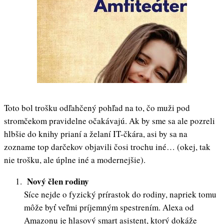
Toto bol trošku odľahčený pohľad na to, čo muži pod
stromčekom pravidelne očakávajú. Ak by sme sa ale pozreli
hlbšie do knihy prianí a želaní IT-čkára, asi by sa na
zozname top darčekov objavili čosi trochu iné… (okej, tak
nie trošku, ale úplne iné a modernejšie).
Nový člen rodiny
Síce nejde o fyzický prírastok do rodiny, napriek tomu
môže byť veľmi príjemným spestrením. Alexa od
Amazonu je hlasový smart asistent, ktorý dokáže