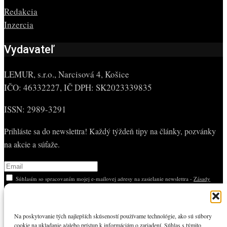
Redakcia
Inzercia
Vydavateľ
LEMUR, s.r.o., Narcisová 4, Košice
IČO: 46332227, IČ DPH: SK2023339835
ISSN: 2989-3291
Prihláste sa do newslettra! Každý týždeň tipy na články, pozvánky
na akcie a súťaže.
Súhlasím so spracovaním mojej e-mailovej adresy na zasielanie newslettra -
Zásady
ochrany osobných údajov – newsletter EastMag
.
Na poskytovanie tých najlepších skúseností používame technológie, ako sú súbory
O nás
cookie na ukladanie a/alebo prístup k informáciám o zariadení. Súhlas s týmito