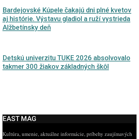
Bardejovské Kúpele čakajú dni plné kvetov
aj histórie. Výstavu gladiol a ruží vystrieda
Alžbetínsky deň
Detskú univerzitu TUKE 2026 absolvovalo
takmer 300 žiakov základných škôl
EAST MAG
Kultúra, umenie, aktuálne informácie, príbehy zaujímavých