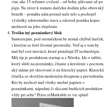
viac ako 15 režimov cvičení – od behu, plávanie až po
jógu. Na záver k tomuto darčeku dodám jeho obrovský
benefit – pomáha nám poznať naše telo a pochopiť
výsledky zdravotného stavu a zároveň ponúka kopec
možností na jeho zlepšenie.
Trošku iný poznámkový blok
Samozrejme, pod stromčekom by nemal chýbať darček,
s ktorým sa šetrí životné prostredie. Veď aj o tom by
mal byť svet inovácií, ktoré prinášajú IT technológie.
Môj tip je produktom startup-u z Nórska. Ide o tablet,
ktorý slúži na poznámky, čítanie a kreslenie s pocitom,
aký máme pri skicovaní si na klasický papier. Klasická
čítačka so skvelým moderným dizajnom a prevedením.
Kto by nechcel mať všetky možné papiere s
poznámkami, nápadmi či skicami budúcich produktov
vždy pri sebe? Práve reMarkable to vie splniť.