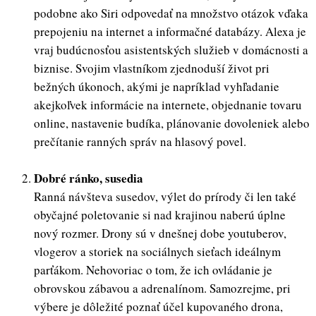
podobne ako Siri odpovedať na množstvo otázok vďaka
prepojeniu na internet a informačné databázy. Alexa je
vraj budúcnosťou asistentských služieb v domácnosti a
biznise. Svojim vlastníkom zjednoduší život pri
bežných úkonoch, akými je napríklad vyhľadanie
akejkoľvek informácie na internete, objednanie tovaru
online, nastavenie budíka, plánovanie dovoleniek alebo
prečítanie ranných správ na hlasový povel.
Dobré ránko, susedia
Ranná návšteva susedov, výlet do prírody či len také
obyčajné poletovanie si nad krajinou naberú úplne
nový rozmer. Drony sú v dnešnej dobe youtuberov,
vlogerov a storiek na sociálnych sieťach ideálnym
parťákom. Nehovoriac o tom, že ich ovládanie je
obrovskou zábavou a adrenalínom. Samozrejme, pri
výbere je dôležité poznať účel kupovaného drona,