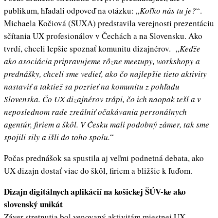
publikum, hľadali odpoveď na otázku: „
Koľko nás tu je?
“.
Michaela Kočiová (SUXA) predstavila verejnosti prezentáciu
sčítania UX profesionálov v Čechách a na Slovensku. Ako
tvrdí, chceli lepšie spoznať komunitu dizajnérov. „
Keďže
ako asociácia pripravujeme rôzne meetupy, workshopy a
prednášky, chceli sme vedieť, ako čo najlepšie tieto aktivity
nastaviť a taktiež sa pozrieť na komunitu z pohľadu
Slovenska. Čo UX dizajnérov trápi, čo ich naopak teší a v
neposlednom rade zreálniť očakávania personálnych
agentúr, firiem a škôl. V Česku mali podobný zámer, tak sme
spojili sily a išli do toho spolu.
“
Počas prednášok sa spustila aj veľmi podnetná debata, ako
UX dizajn dostať viac do škôl, firiem a bližšie k ľuďom.
Dizajn digitálnych aplikácií na košickej ŠÚV-ke ako
slovenský unikát
Záver stretnutia bol venovaný aktivitám miestnej UX