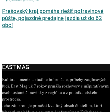
Prešovský kraj pomáha riešiť potravinové
púšte, pojazdné predajne jazdia už do 62
obcí
EAST MAG
Kultúra, umenie, aktuálne informácie, príbehy zaujímavých
ľudí. East Mag už 7 rokov prináša rozhovory s inšpiratívnymi
osobnosťami či novinky z regiónu a z podnikateľského
prostredia.
Jeho zámerom je prinášať kvalitný obsah čitateľom, ktorí
hľadajú spoľahlivé a zaujímavé informácie z Košického a