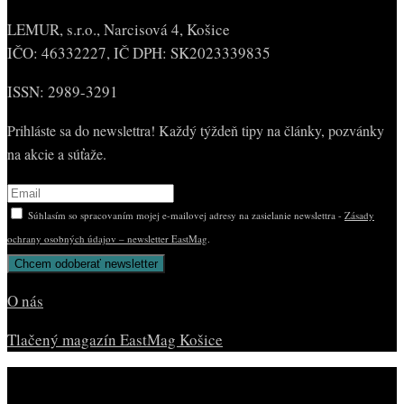
LEMUR, s.r.o., Narcisová 4, Košice
IČO: 46332227, IČ DPH: SK2023339835
ISSN: 2989-3291
Prihláste sa do newslettra! Každý týždeň tipy na články, pozvánky
na akcie a súťaže.
Súhlasím so spracovaním mojej e-mailovej adresy na zasielanie newslettra -
Zásady
ochrany osobných údajov – newsletter EastMag
.
O nás
Tlačený magazín EastMag Košice