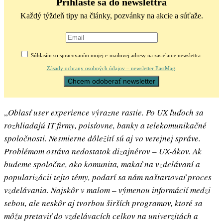
Prihláste sa do newslettra
Každý týždeň tipy na články, pozvánky na akcie a súťaže.
Súhlasím so spracovaním mojej e-mailovej adresy na zasielanie newslettra -
Zásady ochrany osobných údajov – newsletter EastMag
.
„
Oblasť user experience výrazne rastie. Po UX ľuďoch sa
rozhliadajú IT firmy, poisťovne, banky a telekomunikačné
spoločnosti. Nesmierne dôležití sú aj vo verejnej správe.
Problémom ostáva nedostatok dizajnérov – UX-ákov. Ak
budeme spoločne, ako komunita, makať na vzdelávaní a
popularizácii tejto témy, podarí sa nám naštartovať proces
vzdelávania. Najskôr v malom – výmenou informácií medzi
sebou, ale neskôr aj tvorbou širších programov, ktoré sa
môžu pretaviť do vzdelávacích celkov na univerzitách a