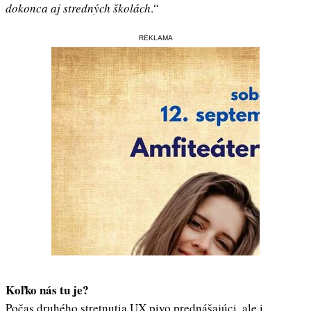
dokonca aj stredných školách
.“
REKLAMA
Koľko nás tu je?
Počas druhého stretnutia UX pivo prednášajúci, ale i