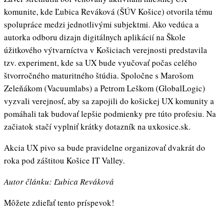
komunite, kde Ľubica Reváková (ŠÚV Košice) otvorila tému
spolupráce medzi jednotlivými subjektmi. Ako vedúca a
autorka odboru dizajn digitálnych aplikácií na Škole
úžitkového výtvarníctva v Košiciach verejnosti predstavila
tzv. experiment, kde sa UX bude vyučovať počas celého
štvorročného maturitného štúdia. Spoločne s Marošom
Zeleňákom (Vacuumlabs) a Petrom Leškom (GlobalLogic)
vyzvali verejnosť, aby sa zapojili do košickej UX komunity a
pomáhali tak budovať lepšie podmienky pre túto profesiu. Na
začiatok stačí vyplniť krátky dotazník na uxkosice.sk.
Akcia UX pivo sa bude pravidelne organizovať dvakrát do
roka pod záštitou Košice IT Valley.
Autor článku: Ľubica Reváková
Môžete zdieľať tento príspevok!