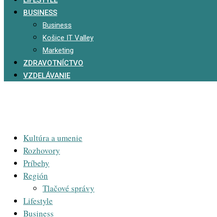
BUSINESS
Business
Košice IT Valley
Marketing
ZDRAVOTNÍCTVO
VZDELÁVANIE
Kultúra a umenie
Rozhovory
Príbehy
Región
Tlačové správy
Lifestyle
Business