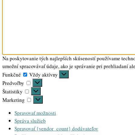
Na poskytovanie tých najlepších skúseností používame technol
umožní spracovávať údaje, ako je správanie pri prehliadaní al
Funkčné
Funkčné
Vždy aktívny
Predvoľby
Predvoľby
Štatistiky
Štatistiky
Marketing
Marketing
Spravovať možnosti
Správa služieb
Spravovať {vendor_count} dodávateľov