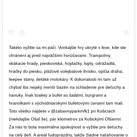
Takéto vyžitie sa mi páči. Vonkajšie hry ukryté v lese, kde ste
chránení aj pred najväčšími horúčavami. Trampolíny,
skákacie hrady, pieskoviská, hojdačky, lopty, odrážadlá,
hračky do piesku, plážové volejbalové ihrisko, opičia dráha,
teepee stany, detské motokáry. K dokonalosti mi tam už
chýbal iba nejaký menší bazén na schladenie pre deťuchy a
nanuky. Inak toalety a bufet so šalátmi, burgrami a
hranolkami s východniarskymi bufetovými cenami tam mali.
Toto všetko nájdete v @zabavnyparkmfk1 pri Košiciach
(niekdajšie Ošaľ še), pár kilometrov za Košickými Olšanmi.
Za nás to bola maximálna spokojnosť a vyžitie pre deťuchy
na celý deň. A areál ľudoprázdny, takže žiadne naťahovanie o