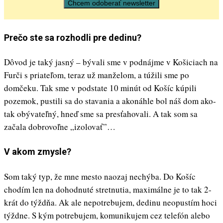
Prečo ste sa rozhodli pre dedinu?
Dôvod je taký jasný – bývali sme v podnájme v Košiciach na
Furči s priateľom, teraz už manželom, a túžili sme po
domčeku. Tak sme v podstate 10 minút od Košíc kúpili
pozemok, pustili sa do stavania a akonáhle bol náš dom ako-
tak obývateľný, hneď sme sa presťahovali. A tak som sa
začala dobrovoľne „izolovať”…
V akom zmysle?
Som taký typ, že mne mesto naozaj nechýba. Do Košíc
chodím len na dohodnuté stretnutia, maximálne je to tak 2-
krát do týždňa. Ak ale nepotrebujem, dedinu neopustím hoci
týždne. S kým potrebujem, komunikujem cez telefón alebo