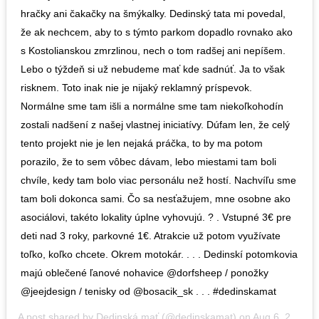
hračky ani čakačky na šmýkalky. Dedinský tata mi povedal,
že ak nechcem, aby to s týmto parkom dopadlo rovnako ako
s Kostolianskou zmrzlinou, nech o tom radšej ani nepíšem.
Lebo o týždeň si už nebudeme mať kde sadnúť. Ja to však
risknem. Toto inak nie je nijaký reklamný príspevok.
Normálne sme tam išli a normálne sme tam niekoľkohodín
zostali nadšení z našej vlastnej iniciatívy. Dúfam len, že celý
tento projekt nie je len nejaká práčka, to by ma potom
porazilo, že to sem vôbec dávam, lebo miestami tam boli
chvíle, kedy tam bolo viac personálu než hostí. Nachvíľu sme
tam boli dokonca sami. Čo sa nesťažujem, mne osobne ako
asociálovi, takéto lokality úplne vyhovujú. ? . Vstupné 3€ pre
deti nad 3 roky, parkovné 1€. Atrakcie už potom využívate
toľko, koľko chcete. Okrem motokár. . . . Dedinskí potomkovia
majú oblečené ľanové nohavice @dorfsheep / ponožky
@jeejdesign / tenisky od @bosacik_sk . . . #dedinskamat
A post shared by
Dedinská mať
(@dedinskamat) on
Aug 6, 2020 at 8:17am PDT