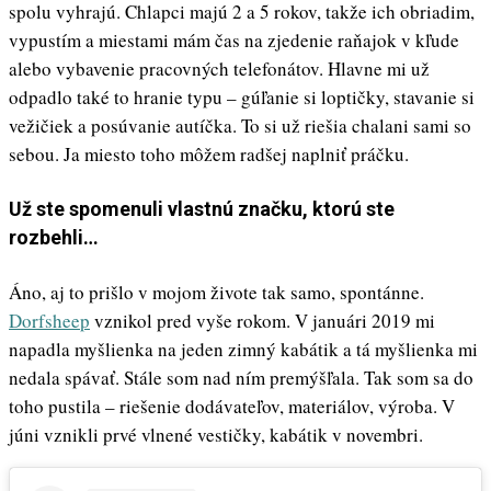
spolu vyhrajú. Chlapci majú 2 a 5 rokov, takže ich obriadim,
vypustím a miestami mám čas na zjedenie raňajok v kľude
alebo vybavenie pracovných telefonátov. Hlavne mi už
odpadlo také to hranie typu – gúľanie si loptičky, stavanie si
vežičiek a posúvanie autíčka. To si už riešia chalani sami so
sebou. Ja miesto toho môžem radšej naplniť práčku.
Už ste spomenuli vlastnú značku, ktorú ste
rozbehli…
Áno, aj to prišlo v mojom živote tak samo, spontánne.
Dorfsheep
vznikol pred vyše rokom. V januári 2019 mi
napadla myšlienka na jeden zimný kabátik a tá myšlienka mi
nedala spávať. Stále som nad ním premýšľala. Tak som sa do
toho pustila – riešenie dodávateľov, materiálov, výroba. V
júni vznikli prvé vlnené vestičky, kabátik v novembri.