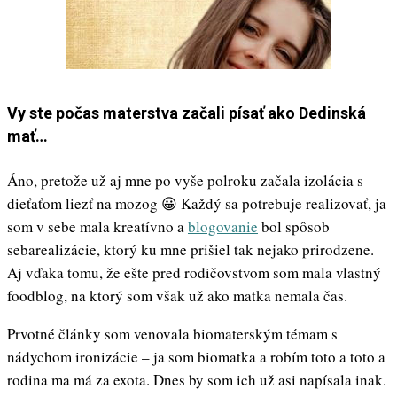
Vy ste počas materstva začali písať ako Dedinská
mať…
Áno, pretože už aj mne po vyše polroku začala izolácia s
dieťaťom liezť na mozog 😀 Každý sa potrebuje realizovať, ja
som v sebe mala kreatívno a
blogovanie
bol spôsob
sebarealizácie, ktorý ku mne prišiel tak nejako prirodzene.
Aj vďaka tomu, že ešte pred rodičovstvom som mala vlastný
foodblog, na ktorý som však už ako matka nemala čas.
Prvotné články som venovala biomaterským témam s
nádychom ironizácie – ja som biomatka a robím toto a toto a
rodina ma má za exota. Dnes by som ich už asi napísala inak.