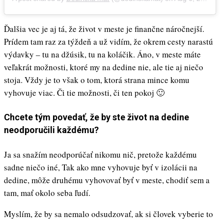
Ďalšia vec je aj tá, že život v meste je finančne náročnejší.
Prídem tam raz za týždeň a už vidím, že okrem cesty narastú
výdavky – tu na džúsik, tu na koláčik. Áno, v meste máte
veľakrát možnosti, ktoré my na dedine nie, ale tie aj niečo
stoja. Vždy je to však o tom, ktorá strana mince komu
vyhovuje viac. Či tie možnosti, či ten pokoj 🙂
Chcete tým povedať, že by ste život na dedine
neodporučili každému?
Ja sa snažím neodporúčať nikomu nič, pretože každému
sadne niečo iné, Tak ako mne vyhovuje byť v izolácii na
dedine, môže druhému vyhovovať byť v meste, chodiť sem a
tam, mať okolo seba ľudí.
Myslím, že by sa nemalo odsudzovať, ak si človek vyberie to