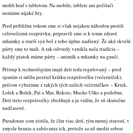
mohli hrať s tabletom. Na mobile, tablete ani počítači
nemáme nijaké hry.
Pred približne rokom sme si však nejakou náhodou pustili
celovečernú rozprávku, pripravili sme si k tomu zdravé
mňamky a starší syn bol z toho úplne nadšený. Že akú skvelú
párty sme to mali. A tak odvtedy vznikla naša tradícia –
každý piatok máme párty – animák a mňamky na gauči.
Prístup k technológiám majú deti teda regulovaný – pred
spaním si môžu pozrieť krátku rozprávočku (večerníček),
pričom vyberáme z takých tých našich večerníčkov – Krtek,
Lolek a Bolek, Pat a Mat, Reksio, Macko Uško a podobne.
Deti tieto rozprávočky zbožňujú a ja vidím, že sú skutočne
nadčasové.
Paradoxne som zistila, že čím viac detí, tým menej starostí, v
zmysle hrania a zabávania ich, pretože sa už medzi sebou