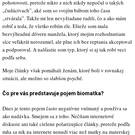
pohotovosti, pretože nikto z nich nikdy nepočul o takých
„čudáctvach”, aké som so svojím bábom toho času
„stvárala”. Takže mi len nevyžiadane radili, čo a ako mám
robiť a teda, že všetko robím zle. Ešteže som mala
bezvýhradnú dôveru manžela, ktorý mojim rozhodnutiam
síce veľakrát nerozumel, ale plne ich bez reptania akceptoval
a podporoval. A našťastie som typ, ktorý si aj tak robí veci
podľa seba.
Moje články však pomáhali ženám, ktoré boli v rovnakej
situácii, ale možno so slabšou psyché.
Čo pre vás predstavuje pojem biomatka?
Dnes je tento pojem často negatívne vnímaný a používa sa
ako nadávka. Smejem sa z toho. Nečítam internetové
diskusie ani také cielene polarizujúce články, pretože podľa
mňa sa nik na internete nenudí viac než matky na materskej