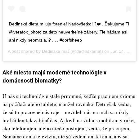
Dedinské dieťa miluje fotenie! Nadovšetko! ?❤️ . Ďakujeme Ti
@verafox_photo za tieto neuveriteľné zábery. Tie hádam asi
ani nikdy neomrzia. ? . . . #dorfsheep
A post shared by
Dedinská mať
(@dedinskamat) on
Jun 14, 2020 at 7:54am PDT
Aké miesto majú moderné technológie v
domácnosti biomatky?
U nás sú technológie stále prítomné, keďže pracujem z domu
na počítači alebo tablete, manžel rovnako. Deti však vedia,
že sú to pracovné nástroje – nevideli nás na nich sa nikdy
hrať či len tak zabíjať čas. Aj keď ma vidia s mobilom v ruke,
ako telefonujem alebo niečo postujem, vedia, že pracujem.
Nemáme doma televíziu, nie sú vedení ani k tomu, aby sa