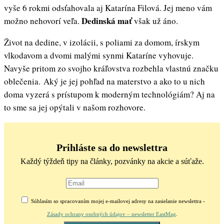
vyše 6 rokmi odsťahovala aj Katarína Filová. Jej meno vám
Dedinská mať
možno nehovorí veľa.
však už áno.
Život na dedine, v izolácii, s poliami za domom, írskym
vlkodavom a dvomi malými synmi Kataríne vyhovuje.
Navyše pritom zo svojho kráľovstva rozbehla vlastnú značku
oblečenia. Aký je jej pohľad na materstvo a ako to u nich
doma vyzerá s prístupom k moderným technológiám? Aj na
to sme sa jej opýtali v našom rozhovore.
Prihláste sa do newslettra
Každý týždeň tipy na články, pozvánky na akcie a súťaže.
Súhlasím so spracovaním mojej e-mailovej adresy na zasielanie newslettra -
Zásady ochrany osobných údajov – newsletter EastMag
.