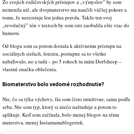
Zo svojich rodičovských prístupov a „výmyslov” by som
nemenila nič, ale dvojmaterstvo ma naučili väčšej pokore a
tomu, že neexistuje len jedna pravda. Takže ten svoj
„revolučný” tón v textoch by som isto zaobalila ešte viac do
humoru.
Od blogu som sa potom dostala k aktívnemu prístupu na
sociálnych sieťach, foteniu, postupne sa to všetko
nabaľovalo, no a tadá – po 5 rokoch tu mám Dorfsheep –
vlastnú značku oblečenia.
Biomaterstvo bolo vedomé rozhodnutie?
Nie, čo sa týka výchovy, šla som čisto intuítivne, sama podľa
seba. Nie som typ, ktorý si niečo naštuduje a potom to
aplikuje. Keď som začínala, bolo menej blogov na tému
materstva, menej Instamamablogeriek.