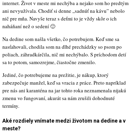
internet. Život v meste mi nechýba a nejako som ho predtým
ani nevyužívala. Chodiť si denne „sadnúť na kávu” nebolo
nič pre mňa. Navyše teraz s deťmi to je vždy skôr o ich
naháňaní než o sedení 🙂
Na dedine som našla všetko, čo potrebujem. Keď sme sa
nasťahovali, chodila som na dlhé prechádzky so psom po
poliach, záhradkárčila, nič mi nechýbalo. S príchodom detí
sa to potom, samozrejme, čiastočne zmenilo.
Jediné, čo potrebujeme na prežitie, je nákup, ktorý
zabezpečuje manžel, keď sa vracia z práce. Preto napríklad
pre nás ani karanténa na jar tohto roka neznamenala nijakú
zmenu vo fungovaní, akurát sa nám zrušili dohodnuté
termíny.
Aké rozdiely vnímate medzi životom na dedine a v
meste?