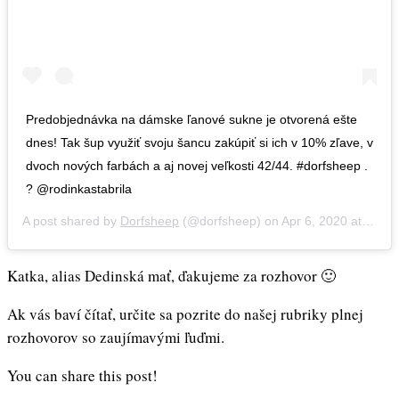
Predobjednávka na dámske ľanové sukne je otvorená ešte
dnes! Tak šup využiť svoju šancu zakúpiť si ich v 10% zľave, v
dvoch nových farbách a aj novej veľkosti 42/44. #dorfsheep .
? @rodinkastabrila
A post shared by
Dorfsheep
(@dorfsheep) on
Apr 6, 2020 at 11:20pm PDT
Katka, alias Dedinská mať, ďakujeme za rozhovor 🙂
Ak vás baví čítať, určite sa pozrite do našej rubriky plnej
rozhovorov so zaujímavými ľuďmi.
You can share this post!