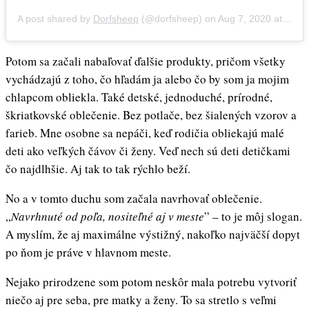
A post shared by
Dorfsheep
(@dorfsheep) on
Aug 7, 2020 at 8:58pm PDT
Potom sa začali nabaľovať ďalšie produkty, pričom všetky
vychádzajú z toho, čo hľadám ja alebo čo by som ja mojim
chlapcom obliekla. Také detské, jednoduché, prírodné,
škriatkovské oblečenie. Bez potlače, bez šialených vzorov a
farieb. Mne osobne sa nepáči, keď rodičia obliekajú malé
deti ako veľkých čávov či ženy. Veď nech sú deti detičkami
čo najdlhšie. Aj tak to tak rýchlo beží.
No a v tomto duchu som začala navrhovať oblečenie.
„
Navrhnuté od poľa, nositeľné aj v meste
” – to je môj slogan.
A myslím, že aj maximálne výstižný, nakoľko najväčší dopyt
po ňom je práve v hlavnom meste.
Nejako prirodzene som potom neskôr mala potrebu vytvoriť
niečo aj pre seba, pre matky a ženy. To sa stretlo s veľmi