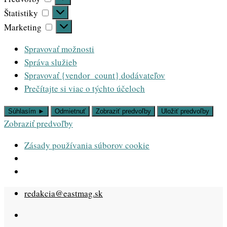
Štatistiky
Štatistiky
Marketing
Marketing
Spravovať možnosti
Správa služieb
Spravovať {vendor_count} dodávateľov
Prečítajte si viac o týchto účeloch
Súhlasím ►
Odmietnuť
Zobraziť predvoľby
Uložiť predvoľby
Zobraziť predvoľby
Zásady používania súborov cookie
Skip
redakcia@eastmag.sk
to
content