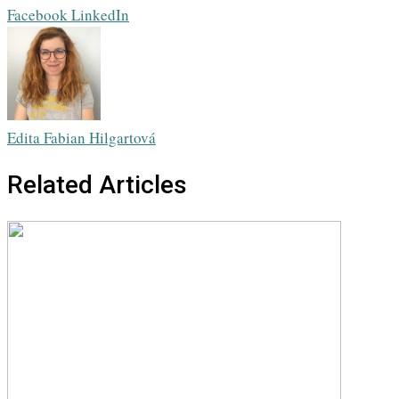
Whatsapp
Share
Print
Facebook
LinkedIn
via
Email
Edita Fabian Hilgartová
Related Articles