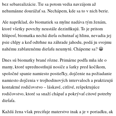
bez sebarealizácie. Tie sa potom vedia navzájom až
nehumánne dourážať sa. Nechápem, kde sa to v nich berie.
Ale napríklad, do biomatiek sa mylne nadáva tým ženám,
ktoré všetky povrchy neustále dezinfikujú. To je pritom
hlúposť, biomatka nechá dieťa ochutnať aj hlinu, nevadia jej
psie chlpy a keď odtrhne na záhrade jahodu, podá ju svojmu
nahému zablatenému dieťaťu neumytú. Chápeme sa? 😀
Dnes sú biomatky brané rôzne. Primárne podľa mňa ide o
mamy, ktoré uprednostňujú nosiče a šatky pred kočíkom,
spoločné spanie namiesto postieľky, dojčenie na požiadanie
namiesto dojčenia v trojhodinových intervaloch a praktizujú
kontaktné rodičovstvo – láskavé, citlivé, rešpektujúce
rodičovstvo, ktoré sa snaží chápať a pokrývať citové potreby
dieťaťa.
Každá žena však preciťuje materstvo inak a je v poriadku, ak