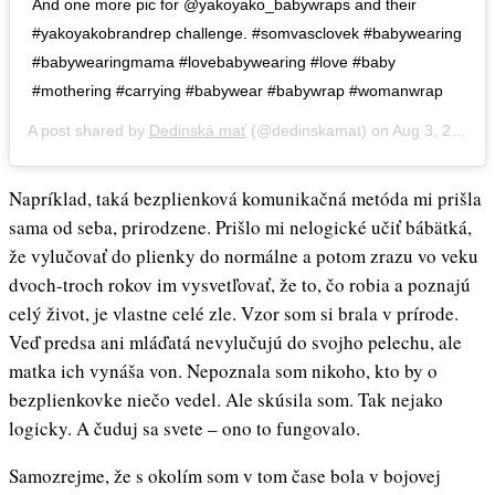
And one more pic for @yakoyako_babywraps and their
#yakoyakobrandrep challenge. #somvasclovek #babywearing
#babywearingmama #lovebabywearing #love #baby
#mothering #carrying #babywear #babywrap #womanwrap
A post shared by
Dedinská mať
(@dedinskamat) on
Aug 3, 2016 at 4:39pm PDT
Napríklad, taká bezplienková komunikačná metóda mi prišla
sama od seba, prirodzene. Prišlo mi nelogické učiť bábätká,
že vylučovať do plienky do normálne a potom zrazu vo veku
dvoch-troch rokov im vysvetľovať, že to, čo robia a poznajú
celý život, je vlastne celé zle. Vzor som si brala v prírode.
Veď predsa ani mláďatá nevylučujú do svojho pelechu, ale
matka ich vynáša von. Nepoznala som nikoho, kto by o
bezplienkovke niečo vedel. Ale skúsila som. Tak nejako
logicky. A čuduj sa svete – ono to fungovalo.
Samozrejme, že s okolím som v tom čase bola v bojovej