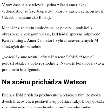
V tom čase išla v televízii jedna z častí americkej
vedomostnej súťaže Jeopardy!, ktorú v našich zemepisných
šírkach poznáme ako Riskuj.
Manažér z vedenia spoločnosti sa postavil, podišiel k
obrazovke a kolegom v čase, keď hádal správne odpovede
Ken Jennings. Američan, ktorý vyhral neuveriteľných 74
súťažných dní za sebou.
„
Vedeli by sme urobiť, aby náš počítač dokázal toto?
”
položil otázku a bolo rozhodnuté. Na svete bola nová výzva
pre umelú inteligenciu.
Na scénu prichádza Watson
Ľudia z IBM prišli za producentom relácie s tým, že medzi
dvoch hráčov chcú postaviť svoj počítač. Taký, ktorý dokáže
rozumieť prirodzenému jazyku a správne odpovedať.