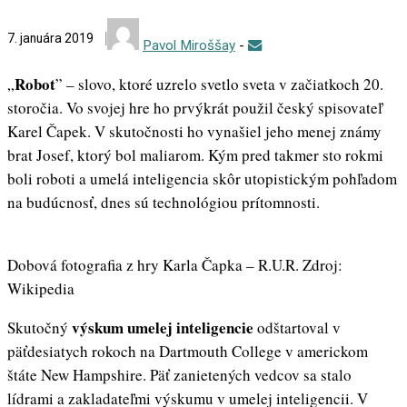
7. januára 2019
Pavol Miroššay
-
Robot
„
” – slovo, ktoré uzrelo svetlo sveta v začiatkoch 20.
storočia. Vo svojej hre ho prvýkrát použil český spisovateľ
Karel Čapek. V skutočnosti ho vynašiel jeho menej známy
brat Josef, ktorý bol maliarom. Kým pred takmer sto rokmi
boli roboti a umelá inteligencia skôr utopistickým pohľadom
na budúcnosť, dnes sú technológiou prítomnosti.
Dobová fotografia z hry Karla Čapka – R.U.R. Zdroj:
Wikipedia
výskum umelej inteligencie
Skutočný
odštartoval v
päťdesiatych rokoch na Dartmouth College v americkom
štáte New Hampshire. Päť zanietených vedcov sa stalo
lídrami a zakladateľmi výskumu v umelej inteligencii. V