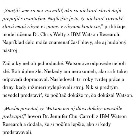
„
Snažili sme sa mu vysvetliť, ako sa niektoré slová dajú
prepojiť s ostatnými. Najťažšie je to, že niektoré rovnaké
slová majú rôzne významy v rôznom kontexte
,” približuje
model učenia Dr. Chris Welty z IBM Watson Research.
Napríklad čelo môže znamenať časť hlavy, ale aj hudobný
nástroj.
Začiatky neboli jednoduché. Watsonove odpovede neboli
zlé. Boli úplne zlé. Niekedy ani nerozumeli, ako sa k takej
odpovedi dopracoval. Nasledovali tri roky tvrdej práce a
driny, kedy inžinieri vylepšovali stroj. Nik si predtým
nevedel predstaviť, že počítač dokáže to, čo dokázal Watson.
„
Musím povedať, že Watson ma aj dnes dokáže neustále
prekvapiť
,” hovorí Dr. Jennifer Chu-Carroll z IBM Watson
Research a dodala, že si počína lepšie, ako si kedy
predstavovali.