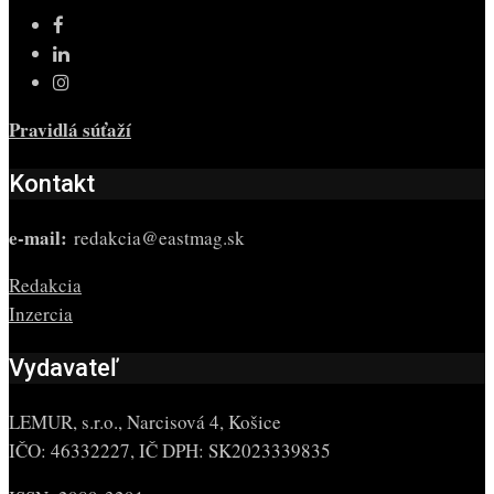
Pravidlá súťaží
Kontakt
e-mail:
redakcia@eastmag.sk
Redakcia
Inzercia
Vydavateľ
LEMUR, s.r.o., Narcisová 4, Košice
IČO: 46332227, IČ DPH: SK2023339835