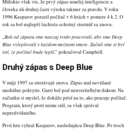
Málokto však vie, že prvý zápas umelej inteligencie a
človeka dá druhej časti výroku takmer za pravdu. V roku
1996 Kasparov porazil počítač v 6 hrách v pomere 4 k 2. O
rok sa bol najlepší šachista ochotný stretnúť sa znovu.
„
Rok od zápasu sme naozaj tvrdo pracovali, aby sme Deep
Blue vylepšovali v každom možnom smere. Začali sme si byť
istí, že počítač bude lepší
,” pokračoval Campbell.
Druhý zápas s Deep Blue
V máji 1997 sa stretávajú znova. Zápas mal nevídané
mediálne pokrytie. Garri bol pod neuveriteľným tlakom. Na
začiatku si myslel, že dokáže prísť na to, ako pracuje počítač.
Program, ktorý proti nemu stál, sa však správal
nepredvídateľne.
Prvú hru vyhral Kasparov, nasledujúcu Deep Blue. Po troch