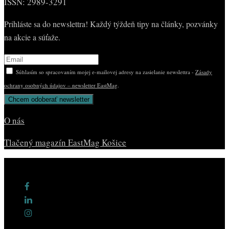
ISSN: 2989-3291
Prihláste sa do newslettra! Každý týždeň tipy na články, pozvánky
na akcie a súťaže.
Súhlasím so spracovaním mojej e-mailovej adresy na zasielanie newslettra -
Zásady
ochrany osobných údajov – newsletter EastMag
.
O nás
Tlačený magazín EastMag Košice