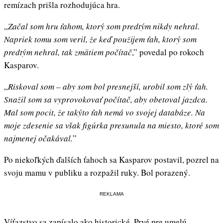
remízach prišla rozhodujúca hra.
„
Začal som hru ťahom, ktorý som predtým nikdy nehral.
Napriek tomu som veril, že keď použijem ťah, ktorý som
predtým nehral, tak zmätiem počítač
,” povedal po rokoch
Kasparov.
„
Riskoval som – aby som bol presnejší, urobil som zlý ťah.
Snažil som sa vyprovokovať počítač, aby obetoval jazdca.
Mal som pocit, že takýto ťah nemá vo svojej databáze. Na
moje zdesenie sa však figúrka presunula na miesto, ktoré som
najmenej očakával.
”
Po niekoľkých ďalších ťahoch sa Kasparov postavil, pozrel na
svoju mamu v publiku a rozpažil ruky. Bol porazený.
REKLAMA
Víťazstvo sa zapísalo ako historické. Prvé pre umelú