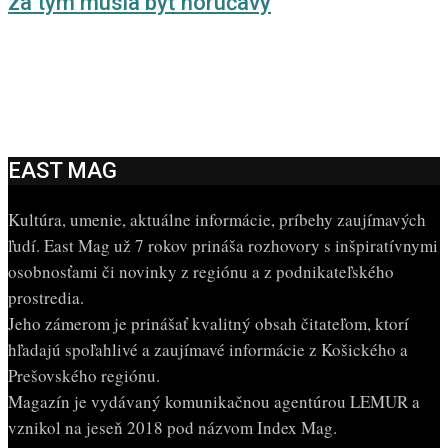
za tým musia byť horúčavy
EAST MAG
Kultúra, umenie, aktuálne informácie, príbehy zaujímavých
ľudí. East Mag už 7 rokov prináša rozhovory s inšpiratívnymi
osobnosťami či novinky z regiónu a z podnikateľského
prostredia.
Jeho zámerom je prinášať kvalitný obsah čitateľom, ktorí
hľadajú spoľahlivé a zaujímavé informácie z Košického a
Prešovského regiónu.
Magazín je vydávaný komunikačnou agentúrou LEMUR a
vznikol na jeseň 2018 pod názvom Index Mag.