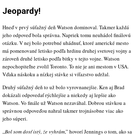
Jeopardy!
Hneď v prvý súťažný deň Watson dominoval. Takmer každá
jeho odpoveď bola správna. Napriek tomu neuhádol finálovú
otázku. V nej bolo potrebné uhádnuť, ktoré americké mesto
má pomenované letisko podľa hrdinu druhej svetovej vojny a
zároveň druhé letisko podľa bitky v tejto vojne. Watson
nepochopiteľne zvolil Toronto. To nie je ani mestom v USA.
Vďaka náskoku a nízkej stávke si víťazstvo udržal.
Druhý súťažný deň to už bolo vyrovnanejšie. Ken aj Brad
dokázali odpovedať rýchlejšie a niekedy aj lepšie ako
Watson. Vo finále už Watson nezaváhal. Dobrou stávkou a
správnou odpoveďou nahral takmer trojnásobne viac ako
jeho súperi.
„
Bol som dosť istý, že vyhrám
,” hovorí Jennings o tom, ako sa