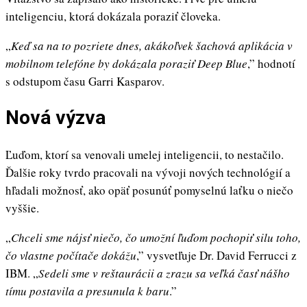
inteligenciu, ktorá dokázala poraziť človeka.
„
Keď sa na to pozriete dnes, akákoľvek šachová aplikácia v
mobilnom telefóne by dokázala poraziť Deep Blue
,” hodnotí
s odstupom času Garri Kasparov.
Nová výzva
Ľuďom, ktorí sa venovali umelej inteligencii, to nestačilo.
Ďalšie roky tvrdo pracovali na vývoji nových technológií a
hľadali možnosť, ako opäť posunúť pomyselnú laťku o niečo
vyššie.
„
Chceli sme nájsť niečo, čo umožní ľuďom pochopiť silu toho,
čo vlastne počítače dokážu
,” vysvetľuje Dr. David Ferrucci z
IBM. „
Sedeli sme v reštaurácii a zrazu sa veľká časť nášho
tímu postavila a presunula k baru
.”