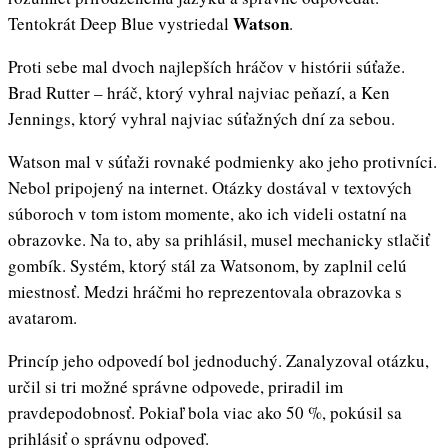
Watson
Tentokrát Deep Blue vystriedal
.
Proti sebe mal dvoch najlepších hráčov v histórii súťaže.
Brad Rutter – hráč, ktorý vyhral najviac peňazí, a Ken
Jennings, ktorý vyhral najviac súťažných dní za sebou.
Watson mal v súťaži rovnaké podmienky ako jeho protivníci.
Nebol pripojený na internet. Otázky dostával v textových
súboroch v tom istom momente, ako ich videli ostatní na
obrazovke. Na to, aby sa prihlásil, musel mechanicky stlačiť
gombík. Systém, ktorý stál za Watsonom, by zaplnil celú
miestnosť. Medzi hráčmi ho reprezentovala obrazovka s
avatarom.
Princíp jeho odpovedí bol jednoduchý. Zanalyzoval otázku,
určil si tri možné správne odpovede, priradil im
pravdepodobnosť. Pokiaľ bola viac ako 50 %, pokúsil sa
prihlásiť o správnu odpoveď.