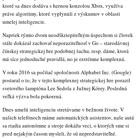
ktoré sa dnes dodáva s hernou konzolou Xbox, využíva
práve algoritmy, ktoré vyplynuli z výskumov v oblasti
umelej inteligencie.
Napriek týmto dvom neodškriepiteľným úspechom si človek
stále dokázal zachovať neporaziteľnosť v Go – starodávnej
čínskej strategickej hre podobnej šachu, resp. dáme, ktorá
má síce jednoduché pravidlá, no je extrémne komplexná.
V roku 2016 sa počítač spoločnosti Alphabet Inc. (Google)
postaral o to, že v tejto komplexnej strategickej hre porazil
svetového šampióna Lee Sedola z Južnej Kórey. Posledná
veľká výzva bola pokorená.
Dnes umelú inteligenciu stretávame v bežnom živote. V
našich telefónoch máme automatických asistentov, naše autá
sa riadia autonómne a stroje dokážu veci, o ktorých sme si
pred nejakým časom mysleli, že sú nepredstaviteľné.