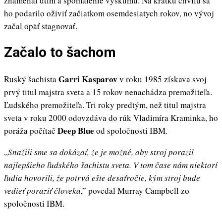
znamenal útlm a spomalenie výskumu. Na krátku chvíľu sa
ho podarilo oživiť začiatkom osemdesiatych rokov, no vývoj
začal opäť stagnovať.
Začalo to šachom
Garri Kasparov
Ruský šachista
v roku 1985 získava svoj
prvý titul majstra sveta a 15 rokov nenachádza premožiteľa.
Ľudského premožiteľa. Tri roky predtým, než titul majstra
sveta v roku 2000 odovzdáva do rúk Vladimíra Kraminka, ho
Deep Blue
poráža počítač
od spoločnosti IBM.
„
Snažili sme sa dokázať, že je možné, aby stroj porazil
najlepšieho ľudského šachistu sveta. V tom čase nám niektorí
ľudia hovorili, že potrvá ešte desaťročie, kým stroj bude
vedieť poraziť človeka
,” povedal Murray Campbell zo
spoločnosti IBM.