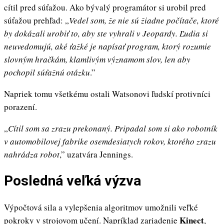
cítil pred súťažou. Ako bývalý programátor si urobil pred
súťažou prehľad: „
Vedel som, že nie sú žiadne počítače, ktoré
by dokázali urobiť to, aby ste vyhrali v Jeopardy. Ľudia si
neuvedomujú, aké ťažké je napísať program, ktorý rozumie
slovným hračkám, klamlivým významom slov, len aby
pochopil súťažnú otázku
.”
Napriek tomu všetkému ostali Watsonovi ľudskí protivníci
porazení.
„
Cítil som sa zrazu prekonaný. Pripadal som si ako robotník
v automobilovej fabrike osemdesiatych rokov, ktorého zrazu
nahrádza robot
,” uzatvára Jennings.
Posledná veľká výzva
Výpočtová sila a vylepšenia algoritmov umožnili veľké
Kinect
pokroky v strojovom učení. Napríklad zariadenie
,