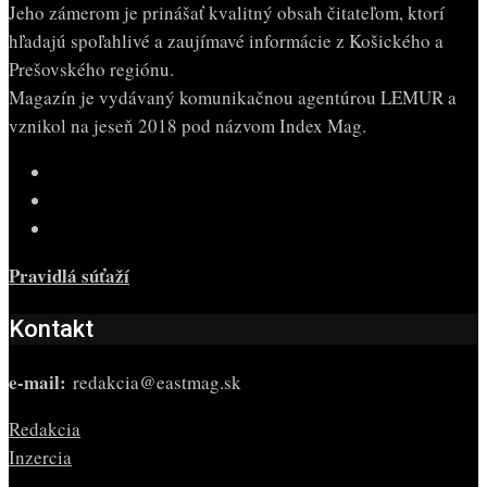
Jeho zámerom je prinášať kvalitný obsah čitateľom, ktorí
hľadajú spoľahlivé a zaujímavé informácie z Košického a
Prešovského regiónu.
Magazín je vydávaný komunikačnou agentúrou LEMUR a
vznikol na jeseň 2018 pod názvom Index Mag.
Pravidlá súťaží
Kontakt
e-mail:
redakcia@eastmag.sk
Redakcia
Inzercia