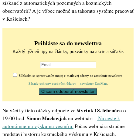
získané z automatických pozemných a kozmických
observatórií? A je vôbec možné na takomto systéme pracovať
v Košiciach?
Prihláste sa do newslettra
Každý týždeň tipy na články, pozvánky na akcie a súťaže.
Súhlasím so spracovaním mojej e-mailovej adresy na zasielanie newslettra -
Zásady ochrany osobných údajov – newsletter EastMag
.
štvrtok 18. februára
Na všetky tieto otázky odpovie vo
o
Šimon Mackovjak
19:00 hod.
na webinári –
Na ceste k
autonómnemu výskumu vesmíru.
Počas webinára stručne
predstaví históriu kozmického výskumu v Košiciach,