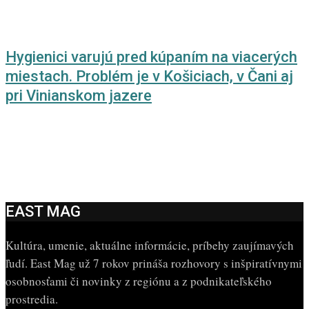
Hygienici varujú pred kúpaním na viacerých
miestach. Problém je v Košiciach, v Čani aj
pri Vinianskom jazere
EAST MAG
Kultúra, umenie, aktuálne informácie, príbehy zaujímavých
ľudí. East Mag už 7 rokov prináša rozhovory s inšpiratívnymi
osobnosťami či novinky z regiónu a z podnikateľského
prostredia.