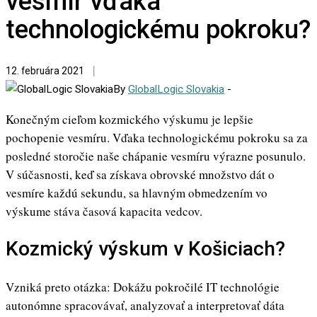
vesmír vďaka
technologickému pokroku?
12. februára 2021
By
GlobalLogic Slovakia
-
Konečným cieľom kozmického výskumu je lepšie
pochopenie vesmíru. Vďaka technologickému pokroku sa za
posledné storočie naše chápanie vesmíru výrazne posunulo.
V súčasnosti, keď sa získava obrovské množstvo dát o
vesmíre každú sekundu, sa hlavným obmedzením vo
výskume stáva časová kapacita vedcov.
Kozmický výskum v Košiciach?
Vzniká preto otázka: Dokážu pokročilé IT technológie
autonómne spracovávať, analyzovať a interpretovať dáta