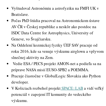
Vyštudoval Astronómiu a astrofyziku na FMFI UK v
Bratislave.
Počas PhD štúdia pracoval na Astronomickom ústave
AV ČR v Českej republike a neskôr ako postdoc na
ISDC Data Centre for Astrophysics, University of
Geneve, vo Švajčiarsku.
Na Oddelení kozmickej fyziky ÚEF SAV pracuje od
roku 2016, kde sa venuje výskumu airglowu a vplyvom
slnečnej aktivity na Zem.
Vedie ESA / PECS projekt AMON-net a podieľa sa na
príprave NASA misií EUSO-SPB2 a POEMMA.
Pracuje čiastočne v GlobalLogic Slovakia ako Python
developer.
V Košiciach rozbehol projekt
SPACE::LAB
a vidí veľký
potenciál v zapojení IT komunity do vedeckého
výskumu.