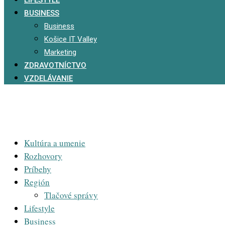
BUSINESS
Business
Košice IT Valley
Marketing
ZDRAVOTNÍCTVO
VZDELÁVANIE
Kultúra a umenie
Rozhovory
Príbehy
Región
Tlačové správy
Lifestyle
Business