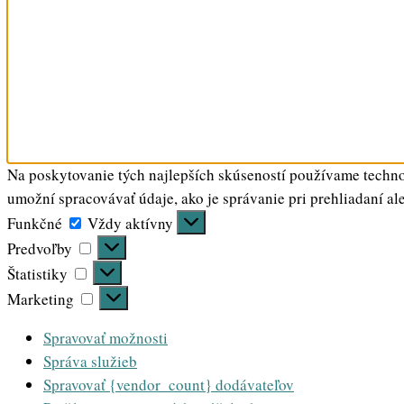
Na poskytovanie tých najlepších skúseností používame technol
umožní spracovávať údaje, ako je správanie pri prehliadaní al
Funkčné
Funkčné
Vždy aktívny
Predvoľby
Predvoľby
Štatistiky
Štatistiky
Marketing
Marketing
Spravovať možnosti
Správa služieb
Spravovať {vendor_count} dodávateľov