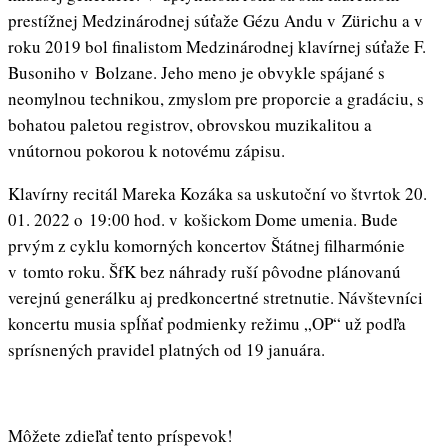
prestížnej Medzinárodnej súťaže Gézu Andu v Zürichu a v
roku 2019 bol finalistom Medzinárodnej klavírnej súťaže F.
Busoniho v Bolzane. Jeho meno je obvykle spájané s
neomylnou technikou, zmyslom pre proporcie a gradáciu, s
bohatou paletou registrov, obrovskou muzikalitou a
vnútornou pokorou k notovému zápisu.
Klavírny recitál Mareka Kozáka sa uskutoční vo štvrtok 20.
01. 2022 o 19:00 hod. v košickom Dome umenia. Bude
prvým z cyklu komorných koncertov Štátnej filharmónie
v tomto roku. ŠfK bez náhrady ruší pôvodne plánovanú
verejnú generálku aj predkoncertné stretnutie. Návštevníci
koncertu musia spĺňať podmienky režimu „OP“ už podľa
sprísnených pravidel platných od 19 januára.
Môžete zdieľať tento príspevok!