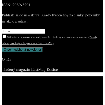
ISSN: 2989-3291
Prihláste sa do newslettra! Každý týždeň tipy na články, pozvánky
na akcie a súťaže.
Súhlasím so spracovaním mojej e-mailovej adresy na zasielanie newslettra -
Zásady
ochrany osobných údajov – newsletter EastMag
.
O nás
Tlačený magazín EastMag Košice