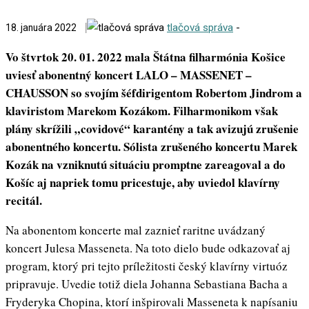
tlačová správa
-
18. januára 2022
Vo štvrtok 20. 01. 2022 mala Štátna filharmónia Košice
uviesť abonentný koncert LALO – MASSENET –
CHAUSSON so svojím šéfdirigentom Robertom Jindrom a
klaviristom Marekom Kozákom. Filharmonikom však
plány skrížili „covidové“ karantény a tak avizujú zrušenie
abonentného koncertu. Sólista zrušeného koncertu Marek
Kozák na vzniknutú situáciu promptne zareagoval a do
Košíc aj napriek tomu pricestuje, aby uviedol klavírny
recitál.
Na abonentom koncerte mal zaznieť raritne uvádzaný
koncert Julesa Masseneta. Na toto dielo bude odkazovať aj
program, ktorý pri tejto príležitosti český klavírny virtuóz
pripravuje. Uvedie totiž diela Johanna Sebastiana Bacha a
Fryderyka Chopina, ktorí inšpirovali Masseneta k napísaniu