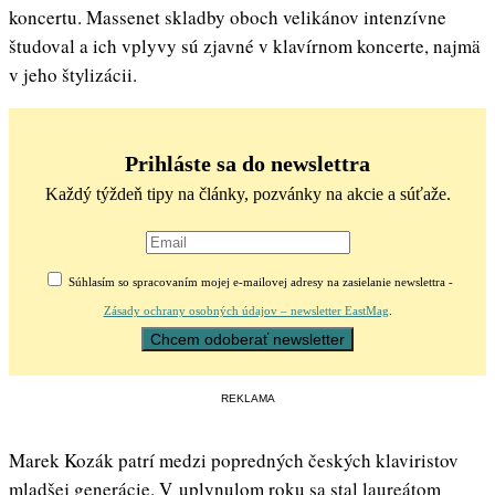
koncertu. Massenet skladby oboch velikánov intenzívne
študoval a ich vplyvy sú zjavné v klavírnom koncerte, najmä
v jeho štylizácii.
Prihláste sa do newslettra
Každý týždeň tipy na články, pozvánky na akcie a súťaže.
Súhlasím so spracovaním mojej e-mailovej adresy na zasielanie newslettra -
Zásady ochrany osobných údajov – newsletter EastMag
.
REKLAMA
Marek Kozák patrí medzi popredných českých klaviristov
mladšej generácie. V uplynulom roku sa stal laureátom