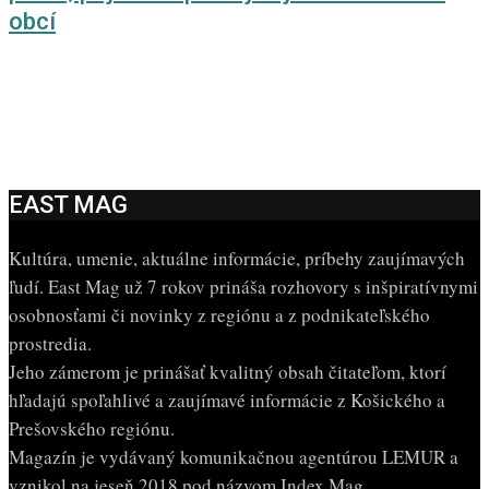
obcí
EAST MAG
Kultúra, umenie, aktuálne informácie, príbehy zaujímavých
ľudí. East Mag už 7 rokov prináša rozhovory s inšpiratívnymi
osobnosťami či novinky z regiónu a z podnikateľského
prostredia.
Jeho zámerom je prinášať kvalitný obsah čitateľom, ktorí
hľadajú spoľahlivé a zaujímavé informácie z Košického a
Prešovského regiónu.
Magazín je vydávaný komunikačnou agentúrou LEMUR a
vznikol na jeseň 2018 pod názvom Index Mag.