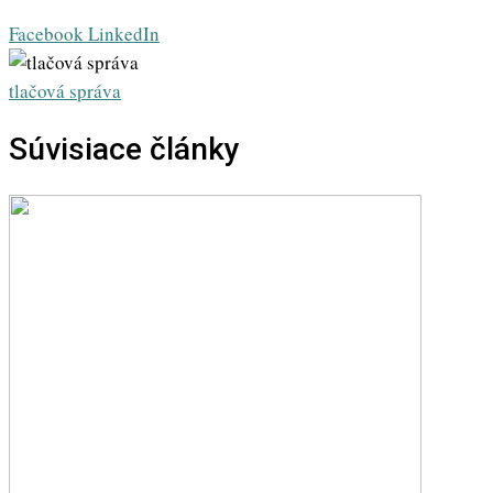
Whatsapp
Share
Print
Facebook
LinkedIn
via
Email
tlačová správa
Súvisiace články