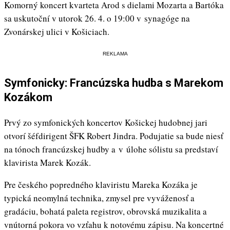
Komorný koncert kvarteta Arod s dielami Mozarta a Bartóka
sa uskutoční v utorok 26. 4. o 19:00 v synagóge na
Zvonárskej ulici v Košiciach.
REKLAMA
Symfonicky: Francúzska hudba s Marekom
Kozákom
Prvý zo symfonických koncertov Košickej hudobnej jari
otvorí šéfdirigent ŠFK Robert Jindra. Podujatie sa bude niesť
na tónoch francúzskej hudby a v úlohe sólistu sa predstaví
klavirista Marek Kozák.
Pre českého popredného klaviristu Mareka Kozáka je
typická neomylná technika, zmysel pre vyváženosť a
gradáciu, bohatá paleta registrov, obrovská muzikalita a
vnútorná pokora vo vzťahu k notovému zápisu. Na koncertné