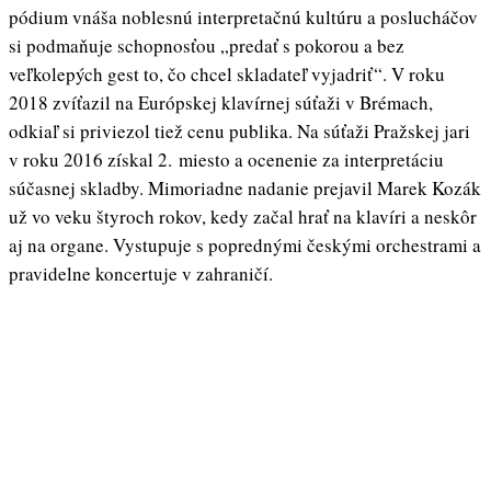
pódium vnáša noblesnú interpretačnú kultúru a poslucháčov
si podmaňuje schopnosťou „predať s pokorou a bez
veľkolepých gest to, čo chcel skladateľ vyjadriť“. V roku
2018 zvíťazil na Európskej klavírnej súťaži v Brémach,
odkiaľ si priviezol tiež cenu publika. Na súťaži Pražskej jari
v roku 2016 získal 2. miesto a ocenenie za interpretáciu
súčasnej skladby. Mimoriadne nadanie prejavil Marek Kozák
už vo veku štyroch rokov, kedy začal hrať na klavíri a neskôr
aj na organe. Vystupuje s poprednými českými orchestrami a
pravidelne koncertuje v zahraničí.