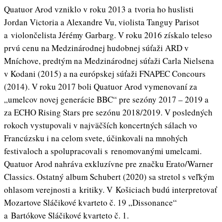
Quatuor Arod vzniklo v roku 2013 a tvoria ho huslisti
Jordan Victoria a Alexandre Vu, violista Tanguy Parisot
a violončelista Jérémy Garbarg. V roku 2016 získalo teleso
prvú cenu na Medzinárodnej hudobnej súťaži ARD v
Mníchove, predtým na Medzinárodnej súťaži Carla Nielsena
v Kodani (2015) a na európskej súťaži FNAPEC Concours
(2014). V roku 2017 boli Quatuor Arod vymenovaní za
„umelcov novej generácie BBC“ pre sezóny 2017 – 2019 a
za ECHO Rising Stars pre sezónu 2018/2019. V posledných
rokoch vystupovali v najväčších koncertných sálach vo
Francúzsku i na celom svete, účinkovali na mnohých
festivaloch a spolupracovali s renomovanými umelcami.
Quatuor Arod nahráva exkluzívne pre značku Erato/Warner
Classics. Ostatný album Schubert (2020) sa stretol s veľkým
ohlasom verejnosti a kritiky. V Košiciach budú interpretovať
Mozartove Sláčikové kvarteto č. 19 „Dissonance“
a Bartókove Sláčikové kvarteto č. 1.