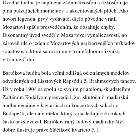
Úvodná hudba je naplnená zádumčivosťou a úzkosťou, je
plná pulzujúcich momentov a akcentovaných plôch. Ako
hovorí legenda, prvý vydavateľ dielo pôvodne vrátil
Mozartovi späť s presvedčením, že obsahuje chyby.
Disonantný úvod svedčí o Mozartovej vynaliezavosti, no
zároveň ide o jeden z Mozartových najžiarivejších príkladov
sonátovosti, ktorá sa rozvinie v triumfálnom súzvuku
v tónine C dur.
Bartókova hudba bola veľmi odlišná od známych modelov
odvodených od Lisztových Rapsódií či Brahmsových tancov.
Už v roku 1904 sa spolu so svojím priateľom, skladateľom
Zoltánom Kodályom presvedčil, že „skutočnú“ maďarskú
hudbu nenájde v kaviarňach či koncertných sálach v
Budapešti, ale na vidieku, ktorý v nasledujúcich rokoch
často navštevoval. Bartókov raný ľudový maďarský štýl
dobre ilustruje práve Sláčikové kvarteto č. 1.