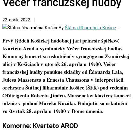
Večer francúzskej hudby
22. apríla 2022
By
Štátna filharmónia Košice
-
Prvý týždeň Košickej hudobnej jari prinesie špičkové
kvarteto Arod a symfonický Večer francúzskej hudby.
Komorný koncert sa uskutoční v synagóge na Zvonárskej
ulici v Košiciach v utorok 26. apríla o 19:00. Večer
francúzskej hudby ponúkne skladby od Édouarda Lala,
Julesa Masseneta a Ernesta Chaussona v interpretácii
orchestra Štátnej filharmónie Košice (ŠFK) pod vedením
šéfdirigenta Roberta Jindru. Massenetov klavírny koncert
odznie v podaní Mareka Kozáka. Podujatie sa uskutoční
vo štvrtok 28. apríla o 19:00 v Dome umenia.
Komorne: Kvarteto AROD