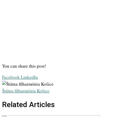
You can share this post!
Whatsapp
Share
Print
Facebook
LinkedIn
via
Email
Štátna filharmónia Košice
Related Articles