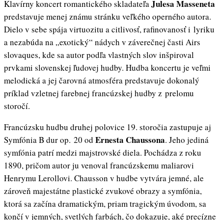
Julesa Masseneta
Klavírny koncert romantického skladateľa
predstavuje menej známu stránku veľkého operného autora.
Dielo v sebe spája virtuozitu a citlivosť, rafinovanosť i lyriku
a nezabúda na „exotický“ nádych v záverečnej časti Airs
slovaques, kde sa autor podľa vlastných slov inšpiroval
prvkami slovenskej ľudovej hudby. Hudba koncertu je veľmi
melodická a jej čarovná atmosféra predstavuje dokonalý
príklad vzletnej farebnej francúzskej hudby z prelomu
storočí.
Francúzsku hudbu druhej polovice 19. storočia zastupuje aj
Ernesta Chaussona
Symfónia B dur op. 20 od
. Jeho jediná
symfónia patrí medzi majstrovské diela. Pochádza z roku
1890, pričom autor ju venoval francúzskemu maliarovi
Henrymu Lerollovi. Chausson v hudbe vytvára jemné, ale
zároveň majestátne plastické zvukové obrazy a symfónia,
ktorá sa začína dramatickým, priam tragickým úvodom, sa
končí v jemných, svetlých farbách, čo dokazuje, aké precízne