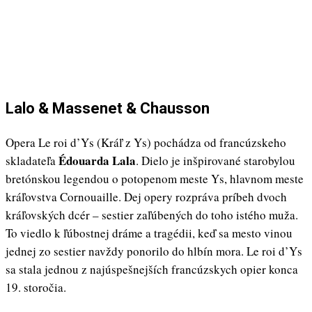
Lalo & Massenet & Chausson
Opera Le roi d’Ys (Kráľ z Ys) pochádza od francúzskeho
Édouarda Lala
skladateľa
. Dielo je inšpirované starobylou
bretónskou legendou o potopenom meste Ys, hlavnom meste
kráľovstva Cornouaille. Dej opery rozpráva príbeh dvoch
kráľovských dcér – sestier zaľúbených do toho istého muža.
To viedlo k ľúbostnej dráme a tragédii, keď sa mesto vinou
jednej zo sestier navždy ponorilo do hlbín mora. Le roi d’Ys
sa stala jednou z najúspešnejších francúzskych opier konca
19. storočia.