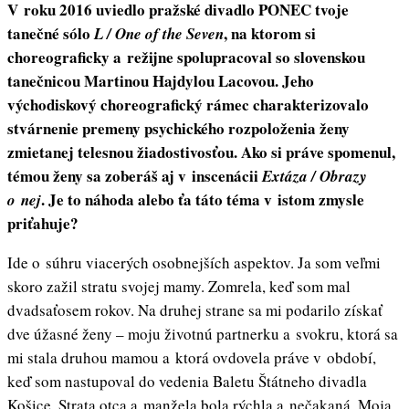
V roku 2016 uviedlo pražské divadlo PONEC tvoje
tanečné sólo
, na ktorom si
L / One of the Seven
choreograficky a režijne spolupracoval so slovenskou
tanečnicou Martinou Hajdylou Lacovou. Jeho
východiskový choreografický rámec charakterizovalo
stvárnenie premeny psychického rozpoloženia ženy
zmietanej telesnou žiadostivosťou. Ako si práve spomenul,
témou ženy sa zoberáš aj v inscenácii
Extáza / Obrazy
. Je to náhoda alebo ťa táto téma v istom zmysle
o nej
priťahuje?
Ide o súhru viacerých osobnejších aspektov. Ja som veľmi
skoro zažil stratu svojej mamy. Zomrela, keď som mal
dvadsaťosem rokov. Na druhej strane sa mi podarilo získať
dve úžasné ženy – moju životnú partnerku a svokru, ktorá sa
mi stala druhou mamou a ktorá ovdovela práve v období,
keď som nastupoval do vedenia Baletu Štátneho divadla
Košice. Strata otca a manžela bola rýchla a nečakaná. Moja