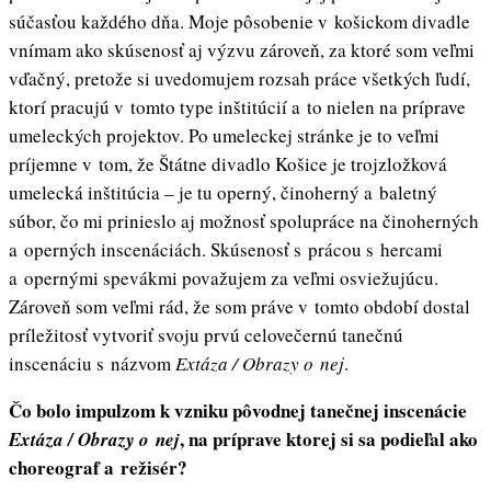
súčasťou každého dňa. Moje pôsobenie v košickom divadle
vnímam ako skúsenosť aj výzvu zároveň, za ktoré som veľmi
vďačný, pretože si uvedomujem rozsah práce všetkých ľudí,
ktorí pracujú v tomto type inštitúcií a to nielen na príprave
umeleckých projektov. Po umeleckej stránke je to veľmi
príjemne v tom, že Štátne divadlo Košice je trojzložková
umelecká inštitúcia – je tu operný, činoherný a baletný
súbor, čo mi prinieslo aj možnosť spolupráce na činoherných
a operných inscenáciách. Skúsenosť s prácou s hercami
a opernými spevákmi považujem za veľmi osviežujúcu.
Zároveň som veľmi rád, že som práve v tomto období dostal
príležitosť vytvoriť svoju prvú celovečernú tanečnú
inscenáciu s názvom
Extáza / Obrazy o nej
.
Čo bolo impulzom k vzniku pôvodnej tanečnej inscenácie
, na príprave ktorej si sa podieľal ako
Extáza / Obrazy o nej
choreograf a režisér?