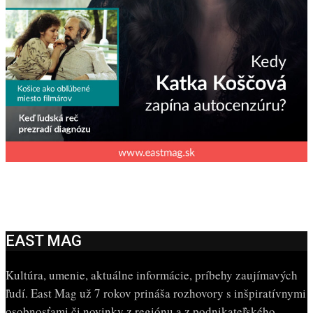
EAST MAG
Kultúra, umenie, aktuálne informácie, príbehy zaujímavých
ľudí. East Mag už 7 rokov prináša rozhovory s inšpiratívnymi
osobnosťami či novinky z regiónu a z podnikateľského