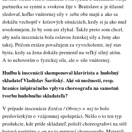
partnerka so synmi a svokrou žije v Bratislave a je úžasné
sledovať, koľko vnútornej sily v sebe obe majú a ako sa
dokážu vzchopiť v krízových situáciách, kedy si ja ako muž
uvedomujem, že by som asi zlyhal. Takže preto som chcel,
aby naša inscenácia bola oslavou ženskej sily a ženy ako
takej. Pričom extázu považujem za vyvrcholenie, iný stav
bytia, kedy sa žena dokáže premeniť na veľký silný atóm.
A to nehovorím o fyzickej sile, ale o sile vnútornej.
Hudbu k inscenácii skomponoval klavirista a hudobný
skladateľ Vladislav Šarišský. Aké sú možnosti, resp.
hranice inšpiračného vplyvu choreografa na samotnú
tvorbu hudobného skladateľa?
V prípade inscenácie
Extáza / Obrazy o nej
to bolo
predovšetkým o vzájomnej spolupráci. Nešlo o to ten typ
produkcie, kde príde skladateľ, položí choreografovi na stôl
hotovú partitúru a on na to pripraví choreografiu. Materiál