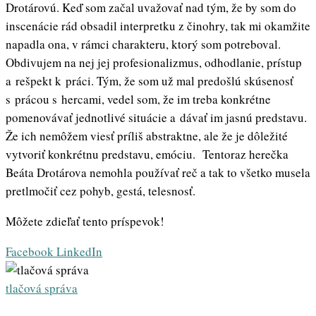
Drotárovú. Keď som začal uvažovať nad tým, že by som do
inscenácie rád obsadil interpretku z činohry, tak mi okamžite
napadla ona, v rámci charakteru, ktorý som potreboval.
Obdivujem na nej jej profesionalizmus, odhodlanie, prístup
a rešpekt k práci. Tým, že som už mal predošlú skúsenosť
s prácou s hercami, vedel som, že im treba konkrétne
pomenovávať jednotlivé situácie a dávať im jasnú predstavu.
Že ich nemôžem viesť príliš abstraktne, ale že je dôležité
vytvoriť konkrétnu predstavu, emóciu. Tentoraz herečka
Beáta Drotárova nemohla používať reč a tak to všetko musela
pretlmočiť cez pohyb, gestá, telesnosť.
Môžete zdieľať tento príspevok!
Whatsapp
Share
Print
Facebook
LinkedIn
via
Email
tlačová správa