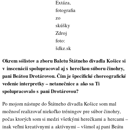
Extáza,
fotografia
zo
skúšky
Zdroj
foto:
šdke.sk
Okrem sólistov a zboru Baletu Štátneho divadla Košice si
v inscenácii spolupracoval aj s herečkou súboru činohry,
pani Beátou Drotárovou. Čím je špecifické choreografické
vedenie interpretky – netanečnice a ako sa Ti
spolupracovalo s pani Drotárovou?
Po mojom nástupe do Štátneho divadla Košice som mal
možnosť realizovať niekoľko tréningov pre súbor činohry,
počas ktorých som si medzi všetkými herečkami a hercami –
inak veľmi kreatívnymi a aktívnymi – všimol aj pani Beátu