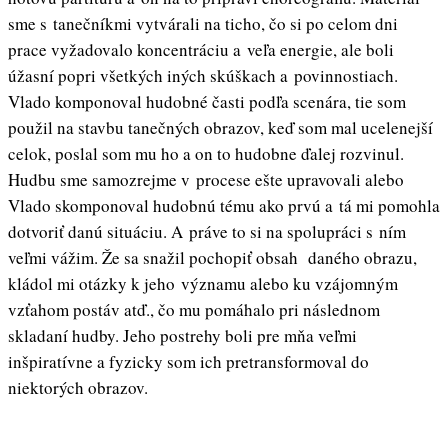
sme s tanečníkmi vytvárali na ticho, čo si po celom dni
prace vyžadovalo koncentráciu a veľa energie, ale boli
úžasní popri všetkých iných skúškach a povinnostiach.
Vlado komponoval hudobné časti podľa scenára, tie som
použil na stavbu tanečných obrazov, keď som mal ucelenejší
celok, poslal som mu ho a on to hudobne ďalej rozvinul.
Hudbu sme samozrejme v procese ešte upravovali alebo
Vlado skomponoval hudobnú tému ako prvú a tá mi pomohla
dotvoriť danú situáciu. A práve to si na spolupráci s ním
veľmi vážim. Že sa snažil pochopiť obsah daného obrazu,
kládol mi otázky k jeho významu alebo ku vzájomným
vzťahom postáv atď., čo mu pomáhalo pri následnom
skladaní hudby. Jeho postrehy boli pre mňa veľmi
inšpiratívne a fyzicky som ich pretransformoval do
niektorých obrazov.