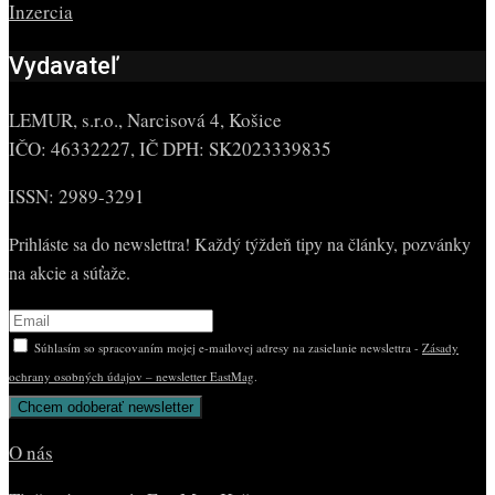
Inzercia
Vydavateľ
LEMUR, s.r.o., Narcisová 4, Košice
IČO: 46332227, IČ DPH: SK2023339835
ISSN: 2989-3291
Prihláste sa do newslettra! Každý týždeň tipy na články, pozvánky
na akcie a súťaže.
Súhlasím so spracovaním mojej e-mailovej adresy na zasielanie newslettra -
Zásady
ochrany osobných údajov – newsletter EastMag
.
O nás