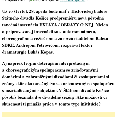
27. apríla 2022
Už vo štvrtok 28. apríla bude mať v Historickej budove
Štátneho divadla Košice predpremiéru nová pôvodná
tanečná inscenácia EXTÁZA / OBRAZY O NEJ. Nielen
o pripravovanej inscenácii sa s autorom námetu,
choreografom a režisérom a zároveň riaditeľom Baletu
ŠDKE, Andrejom Petrovičom, rozprával lektor
dramaturgie Lukáš Kopas.
Aj napriek tvojim doterajším interpretačným
a choreografickým spoluprácam so zriaďovanými
domácimi a zahraničnými divadlami či zoskupeniami si
známy skôr ako tanečný tvorca orientovaný na spoluprácu
s nezriaďovanými subjektmi. V Štátnom divadle Košice
pôsobíš bezmála dve divadelné sezóny. Aké možnosti či
skúsenosti ti prináša práca v tomto type inštitúcie?