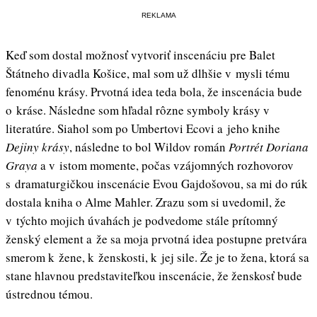
REKLAMA
Keď som dostal možnosť vytvoriť inscenáciu pre Balet
Štátneho divadla Košice, mal som už dlhšie v mysli tému
fenoménu krásy. Prvotná idea teda bola, že inscenácia bude
o kráse. Následne som hľadal rôzne symboly krásy v
literatúre. Siahol som po Umbertovi Ecovi a jeho knihe
Dejiny krásy
, následne to bol Wildov román
Portrét Doriana
Graya
a v istom momente, počas vzájomných rozhovorov
s dramaturgičkou inscenácie Evou Gajdošovou, sa mi do rúk
dostala kniha o Alme Mahler. Zrazu som si uvedomil, že
v týchto mojich úvahách je podvedome stále prítomný
ženský element a že sa moja prvotná idea postupne pretvára
smerom k žene, k ženskosti, k jej sile. Že je to žena, ktorá sa
stane hlavnou predstaviteľkou inscenácie, že ženskosť bude
ústrednou témou.