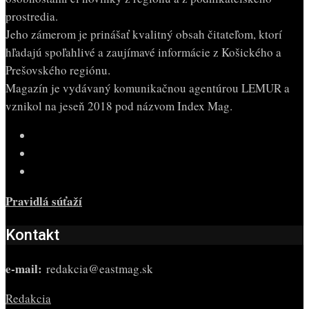
prostredia.
Jeho zámerom je prinášať kvalitný obsah čitateľom, ktorí
hľadajú spoľahlivé a zaujímavé informácie z Košického a
Prešovského regiónu.
Magazín je vydávaný komunikačnou agentúrou LEMUR a
vznikol na jeseň 2018 pod názvom Index Mag.
Pravidlá súťaží
Kontakt
e-mail:
redakcia@eastmag.sk
Redakcia