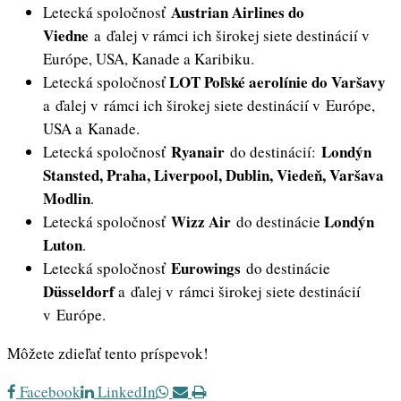
Austrian Airlines do
Letecká spoločnosť
Viedne
a ďalej v rámci ich širokej siete destinácií v
Európe, USA, Kanade a Karibiku.
LOT Poľské aerolínie do Varšavy
Letecká spoločnosť
a ďalej v rámci ich širokej siete destinácií v Európe,
USA a Kanade.
Ryanair
Londýn
Letecká spoločnosť
do destinácií:
Stansted, Praha, Liverpool, Dublin, Viedeň, Varšava
Modlin
.
Wizz Air
Londýn
Letecká spoločnosť
do destinácie
Luton
.
Eurowings
Letecká spoločnosť
do destinácie
D
ü
sseldorf
a ďalej v rámci širokej siete destinácií
v Európe.
Môžete zdieľať tento príspevok!
Whatsapp
Share
Print
Facebook
LinkedIn