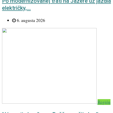
Po modernizovanej trati na Jazere už jazdia
električky,…
6. augusta 2026
Región