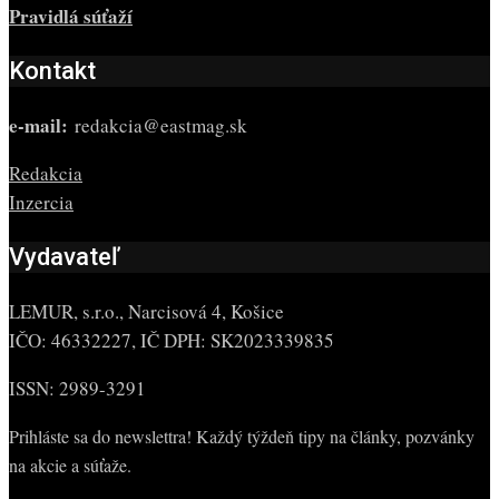
Pravidlá súťaží
Kontakt
e-mail:
redakcia@eastmag.sk
Redakcia
Inzercia
Vydavateľ
LEMUR, s.r.o., Narcisová 4, Košice
IČO: 46332227, IČ DPH: SK2023339835
ISSN: 2989-3291
Prihláste sa do newslettra! Každý týždeň tipy na články, pozvánky
na akcie a súťaže.