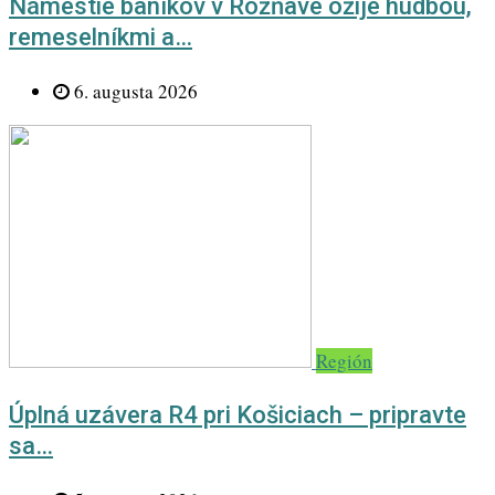
Námestie baníkov v Rožňave ožije hudbou,
remeselníkmi a…
6. augusta 2026
Región
Úplná uzávera R4 pri Košiciach – pripravte
sa…