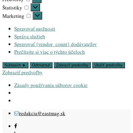
Štatistiky
Štatistiky
Marketing
Marketing
Spravovať možnosti
Správa služieb
Spravovať {vendor_count} dodávateľov
Prečítajte si viac o týchto účeloch
Súhlasím ►
Odmietnuť
Zobraziť predvoľby
Uložiť predvoľby
Zobraziť predvoľby
Zásady používania súborov cookie
Skip
redakcia@eastmag.sk
to
content