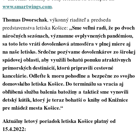
www.smartwings.com
.
Thomas Dworschak
, výkonný riaditeľ a predseda
„Sme veľmi radi, že po dvoch
predstavenstva letiska Košice:
náročných sezónach, významne ovplyvnených pandémiou,
sa toto leto vráti dovolenková atmosféra v plnej miere aj
na naše letisko. Srdečne pozývame dovolenkárov zo širokej
spádovej oblasti, aby využili bohatú ponuku atraktívnych
prímorských destinácií, ktorú pripravili cestovné
kancelárie. Odleťte k moru pohodlne a bezpečne zo svojho
domovského letiska Košice. Do terminálu sa vracia aj
obľúbená služba balenia batožiny a taktiež sme vynovili
detský kútik, ktorý je teraz bohatší o knihy od Knižnice
pre mládež mesta Košice.“
Aktuálny letový poriadok letiska Košice platný od
15.4.2022: