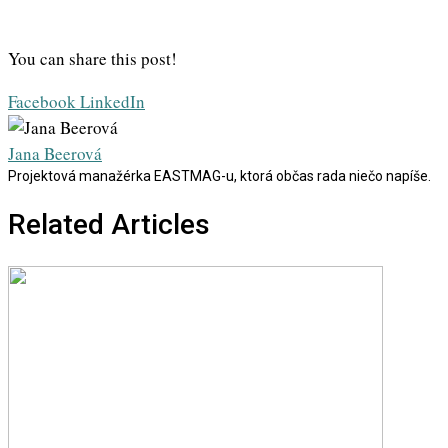
You can share this post!
Whatsapp
Share
Print
Facebook
LinkedIn
via
Email
Jana Beerová
Projektová manažérka EASTMAG-u, ktorá občas rada niečo napíše.
Related Articles