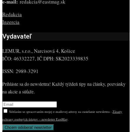
e-mail:
redakcia@eastmag.sk
Redakcia
Inzercia
Vydavateľ
LEMUR, s.r.o., Narcisová 4, Košice
IČO: 46332227, IČ DPH: SK2023339835
ISSN: 2989-3291
Prihláste sa do newslettra! Každý týždeň tipy na články, pozvánky
na akcie a súťaže.
Súhlasím so spracovaním mojej e-mailovej adresy na zasielanie newslettra -
Zásady
ochrany osobných údajov – newsletter EastMag
.