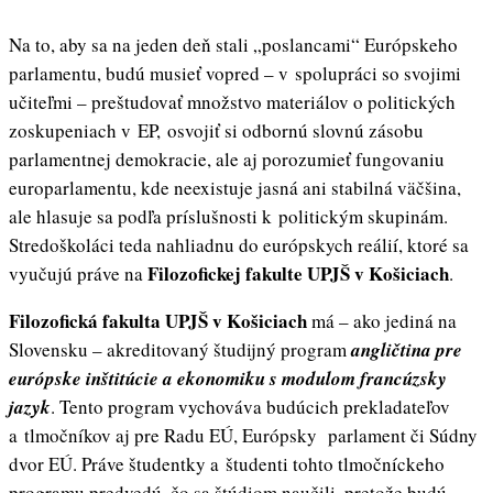
Na to, aby sa na jeden deň stali „poslancami“ Európskeho
parlamentu, budú musieť vopred – v spolupráci so svojimi
učiteľmi – preštudovať množstvo materiálov o politických
zoskupeniach v EP, osvojiť si odbornú slovnú zásobu
parlamentnej demokracie, ale aj porozumieť fungovaniu
europarlamentu, kde neexistuje jasná ani stabilná väčšina,
ale hlasuje sa podľa príslušnosti k politickým skupinám.
Stredoškoláci teda nahliadnu do európskych reálií, ktoré sa
Filozofickej fakulte UPJŠ v Košiciach
vyučujú práve na
.
Filozofická fakulta UPJŠ v Košiciach
má – ako jediná na
Slovensku – akreditovaný študijný program
angličtina pre
európske inštitúcie a ekonomiku s modulom francúzsky
jazyk
. Tento program vychováva budúcich prekladateľov
a tlmočníkov aj pre Radu EÚ, Európsky parlament či Súdny
dvor EÚ. Práve študentky a študenti tohto tlmočníckeho
programu predvedú, čo sa štúdiom naučili, pretože budú –