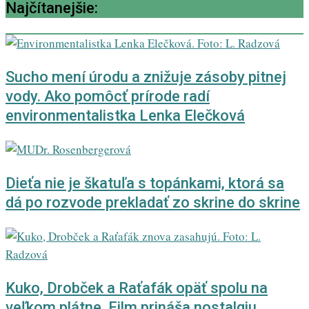
Najčítanejšie:
Sucho mení úrodu a znižuje zásoby pitnej
vody. Ako pomôcť prírode radí
environmentalistka Lenka Elečková
Dieťa nie je škatuľa s topánkami, ktorá sa
dá po rozvode prekladať zo skrine do skrine
Kuko, Drobček a Raťafák opäť spolu na
veľkom plátne. Film prináša nostalgiu,