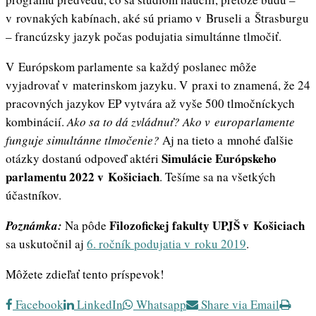
v rovnakých kabínach, aké sú priamo v Bruseli a Štrasburgu
– francúzsky jazyk počas podujatia simultánne tlmočiť.
V Európskom parlamente sa každý poslanec môže
vyjadrovať v materinskom jazyku. V praxi to znamená, že 24
pracovných jazykov EP vytvára až vyše 500 tlmočníckych
kombinácií.
Ako sa to dá zvládnuť?
Ako v europarlamente
funguje simultánne tlmočenie?
Aj na tieto a mnohé ďalšie
Simulácie Európskeho
otázky dostanú odpoveď aktéri
parlamentu 2022 v Košiciach
. Tešíme sa na všetkých
účastníkov.
Filozofickej fakulty UPJŠ v Košiciach
Poznámka:
Na pôde
sa uskutočnil aj
6. ročník podujatia v roku 2019
.
Môžete zdieľať tento príspevok!
Facebook
LinkedIn
Whatsapp
Share via Email