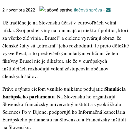
tlačová správa
-
2. novembra 2022
Už tradične je na Slovensku účasť v eurovoľbách veľmi
nízka. Svoj podiel viny na tom majú aj niektorí politici, ktorí
za všetko zlé vinia „Brusel“ a cielene vytvárajú obraz, že
členské štáty sú „otrokmi“ jeho rozhodnutí. Je preto dôležité
vysvetľovať, a to predovšetkým mladým voličom, že ten
fiktívny Brusel nie je diktátor, ale že v európskych
inštitúciách rozhodujú volení zástupcovia občanov
členských štátov.
Simulácia
Práve s týmto cieľom vzniklo unikátne podujatie
Európskeho parlamentu
. Na Slovensku ho organizujú
Slovensko-francúzsky univerzitný inštitút a vysoká škola
Sciences Po v Dijone, podporujú ho Informačná kancelária
Európskeho parlamentu na Slovensku a Francúzsky inštitút
na Slovensku.