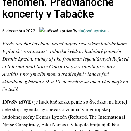
fenomén. Predvianočné
koncerty v Tabačke
By
tlačová správa
-
6. decembra 2022
Predvianočný čas bude patriť najmä severským hudobníkom.
V piatok “roztancuje” Tabačku švédsky hudobný fenomén
Dennis Lyxzén, známy aj ako frontman legendárnych Refused
či International Noise Conspiracy a v sobotu privítajú
Árstídir s novým albumom a tradičnými vianočnými
skladbami z Islandu. 9. a 10. decembra sa tak diváci majú na
čo tešiť.
INVSN (SWE)
je hudobné zoskupenie zo Švédska, na ktorej
čele stojí legendárny spevák a známa tvár európskej
hudobnej scény Dennis Lyxzén (Refused, The International
Noise Conspiracy, Fake Names). V kapele hrajú aj ďalšie