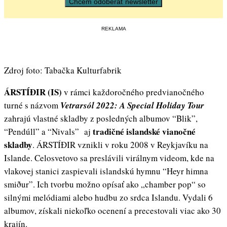
REKLAMA
Zdroj foto: Tabačka Kulturfabrik
ÁRSTÍÐIR (IS)
v rámci každoročného predvianočného
turné s názvom
Vetrarsól 2022: A Special Holiday Tour
zahrajú vlastné skladby z posledných albumov “Blik”,
tradičné islandské vianočné
“Pendúll” a “Nivals” aj
skladby
. ÁRSTÍÐIR vznikli v roku 2008 v Reykjavíku na
Islande. Celosvetovo sa preslávili virálnym videom, kde na
vlakovej stanici zaspievali islandskú hymnu “Heyr himna
smiður”. Ich tvorbu možno opísať ako „chamber pop“ so
silnými melódiami alebo hudbu zo srdca Islandu. Vydali 6
albumov, získali niekoľko ocenení a precestovali viac ako 30
krajín.