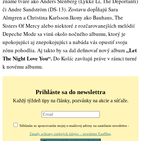
známe tváre ako Anders Stenberg (Lykke Li, The Deportanti)
či Andre Sandström (DS-13). Zostavu dopĺňajú Sara
Almgren a Christina Karlsson.Ikony ako Bauhaus, The
Sisters Of Mercy alebo niektoré z rozčarovanejších melódií
Depeche Mode sa vinú okolo nočného albumu, ktorý je
upokojujúci aj znepokojujúci a nabáda vás opustiť svoju
„Let
zónu pohodlia. Aj takto by sa dal definovať nový album
The Night Love You“.
Do Košíc zavítajú práve v rámci turné
k novému albumu.
Prihláste sa do newslettra
Každý týždeň tipy na články, pozvánky na akcie a súťaže.
Súhlasím so spracovaním mojej e-mailovej adresy na zasielanie newslettra -
Zásady ochrany osobných údajov – newsletter EastMag
.