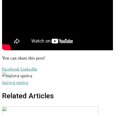
You can share this post!
Whatsapp
Share
Print
Facebook
LinkedIn
via
Email
tlačová správa
Related Articles