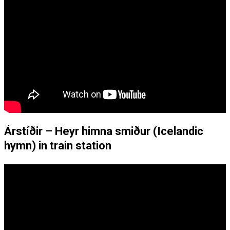
Árstíðir – Heyr himna smiður (Icelandic
hymn) in train station