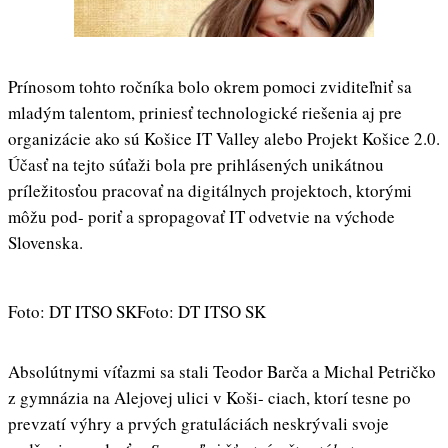
Prínosom tohto ročníka bolo okrem pomoci zviditeľniť sa
mladým talentom, priniesť technologické riešenia aj pre
organizácie ako sú Košice IT Valley alebo Projekt Košice 2.0.
Účasť na tejto súťaži bola pre prihlásených unikátnou
príležitosťou pracovať na digitálnych projektoch, ktorými
môžu pod- poriť a spropagovať IT odvetvie na východe
Slovenska.
Foto: DT ITSO SK
Foto: DT ITSO SK
Absolútnymi víťazmi sa stali Teodor Barča a Michal Petričko
z gymnázia na Alejovej ulici v Koši- ciach, ktorí tesne po
prevzatí výhry a prvých gratuláciách neskrývali svoje