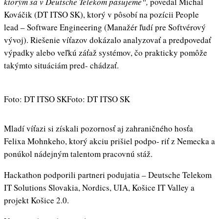
ktorým sa v Deutsche Telekom pasujeme
“,
povedal Michal
Kováčik (DT ITSO SK), ktorý v pôsobí na pozícii People
lead – Software Engineering (Manažér ľudí pre Softvérový
vývoj). Riešenie víťazov dokázalo analyzovať a predpovedať
výpadky alebo veľkú záťaž systémov, čo prakticky pomôže
takýmto situáciám pred- chádzať.
Foto: DT ITSO SK
Foto: DT ITSO SK
Mladí víťazi si získali pozornosť aj zahraničného hosťa
Felixa Mohnkeho, ktorý akciu prišiel podpo- riť z Nemecka a
ponúkol nádejným talentom pracovnú stáž.
Hackathon podporili partneri podujatia – Deutsche Telekom
IT Solutions Slovakia, Nordics, UIA, Košice IT Valley a
projekt Košice 2.0.