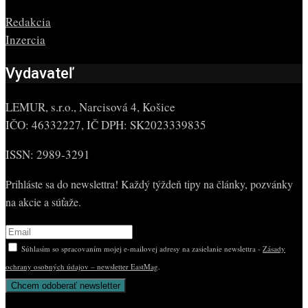
Redakcia
Inzercia
Vydavateľ
LEMUR, s.r.o., Narcisová 4, Košice
IČO: 46332227, IČ DPH: SK2023339835
ISSN: 2989-3291
Prihláste sa do newslettra! Každý týždeň tipy na články, pozvánky
na akcie a súťaže.
Súhlasím so spracovaním mojej e-mailovej adresy na zasielanie newslettra -
Zásady
ochrany osobných údajov – newsletter EastMag
.