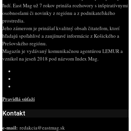
ľudí. East Mag už 7 rokov prináša rozhovory s inšpiratívnymi
osobnosťami či novinky z regiónu a z podnikateľského
prostredia.
Jeho zámerom je prinášať kvalitný obsah čitateľom, ktorí
hľadajú spoľahlivé a zaujímavé informácie z Košického a
Prešovského regiónu.
Magazín je vydávaný komunikačnou agentúrou LEMUR a
vznikol na jeseň 2018 pod názvom Index Mag.
Pravidlá súťaží
Kontakt
e-mail:
redakcia@eastmag.sk