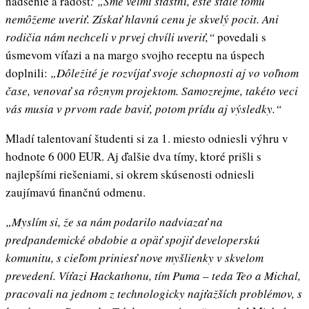
nadšenie a radosť
:
„
Sme
veľmi šťastní, ešte
stále tomu
nemôžeme uveriť. Získať
hlavnú cenu je skvelý pocit. Ani
rodičia
nám nechceli v prvej chvíli
uveriť,“
povedali s
úsmevom víťazi a na margo svojho receptu na úspech
doplnili:
„Dôležité
je
rozvíjať
svoje schopnosti aj vo
voľnom
čase, venovať
sa rôznym projektom. Samozrejme, takéto veci
vás musia v prvom rade
baviť,
potom prídu aj výsledky
.“
Mladí talentovaní študenti si za 1. miesto odniesli výhru v
hodnote 6 000 EUR. Aj ďalšie dva tímy, ktoré prišli s
najlepšími riešeniami, si okrem skúsenosti odniesli
zaujímavú finančnú odmenu.
„
Myslím si,
že
sa nám podarilo
nadviazať
na
predpandemické obdobie a
opäť spojiť
developerskú
komunitu, s
cieľom priniesť
nove
myšlienky
v skvelom
prevedení.
Víťazi
Hackathonu, tím Puma
–
teda Teo a Michal,
pracovali na jednom z technologicky
najťažších
problémov, s