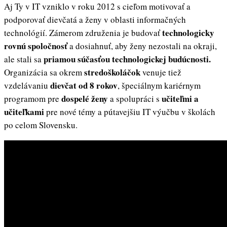
Aj Ty v IT vzniklo v roku 2012 s cieľom motivovať a
podporovať dievčatá a ženy v oblasti informačných
technologicky
technológií. Zámerom združenia je budovať
rovnú spoločnosť
a dosiahnuť, aby ženy nezostali na okraji,
priamou súčasťou technologickej budúcnosti.
ale stali sa
stredoškoláčok
Organizácia sa okrem
venuje tiež
dievčat od 8 rokov
vzdelávaniu
, špeciálnym kariérnym
dospelé ženy
učiteľmi
a
programom pre
a spolupráci s
učiteľkami
pre nové témy a pútavejšiu IT výučbu v školách
po celom Slovensku.