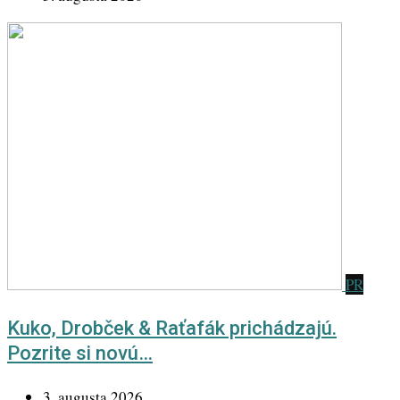
PR
Kuko, Drobček & Raťafák prichádzajú.
Pozrite si novú…
3. augusta 2026