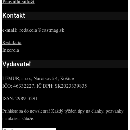
Pravidlá súťaží
Kontakt
e-mail:
redakcia@eastmag.sk
Redakcia
Inzercia
Vydavateľ
LEMUR, s.r.o., Narcisová 4, Košice
IČO: 46332227, IČ DPH: SK2023339835
ISSN: 2989-3291
Prihláste sa do newslettra! Každý týždeň tipy na články, pozvánky
na akcie a súťaže.