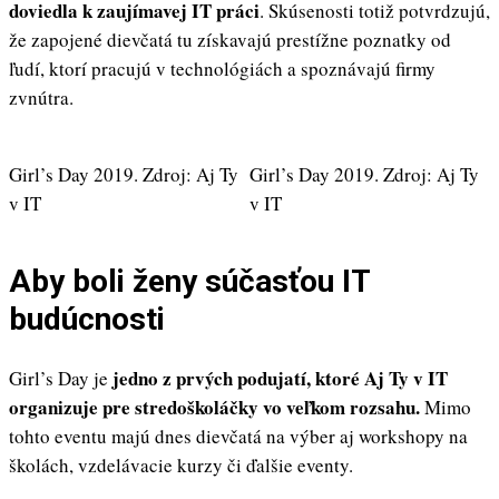
doviedla k zaujímavej IT práci
. Skúsenosti totiž potvrdzujú,
že zapojené dievčatá tu získavajú prestížne poznatky od
ľudí, ktorí pracujú v technológiách a spoznávajú firmy
zvnútra.
Girl’s Day 2019. Zdroj: Aj Ty
Girl’s Day 2019. Zdroj: Aj Ty
v IT
v IT
Aby boli ženy súčasťou IT
budúcnosti
jedno z prvých podujatí, ktoré Aj Ty v IT
Girl’s Day je
organizuje pre stredoškoláčky vo veľkom rozsahu.
Mimo
tohto eventu majú dnes dievčatá na výber aj workshopy na
školách, vzdelávacie kurzy či ďalšie eventy.