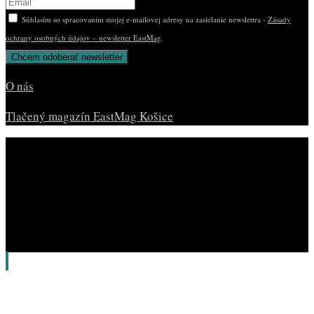
Súhlasím so spracovaním mojej e-mailovej adresy na zasielanie newslettra -
Zásady
ochrany osobných údajov – newsletter EastMag
.
O nás
Tlačený magazín EastMag Košice
© Copyright EAST MAG.