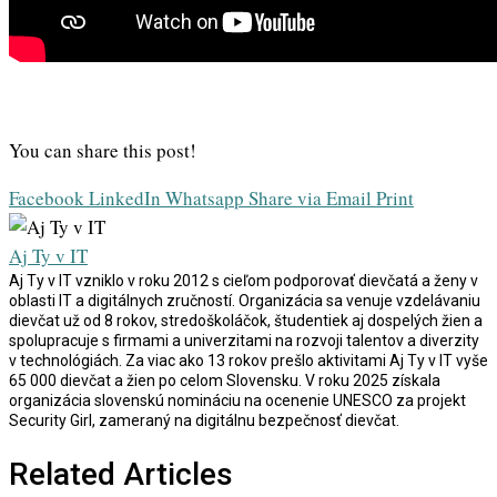
You can share this post!
Facebook
LinkedIn
Whatsapp
Share via Email
Print
Aj Ty v IT
Aj Ty v IT vzniklo v roku 2012 s cieľom podporovať dievčatá a ženy v
oblasti IT a digitálnych zručností. Organizácia sa venuje vzdelávaniu
dievčat už od 8 rokov, stredoškoláčok, študentiek aj dospelých žien a
spolupracuje s firmami a univerzitami na rozvoji talentov a diverzity
v technológiách. Za viac ako 13 rokov prešlo aktivitami Aj Ty v IT vyše
65 000 dievčat a žien po celom Slovensku. V roku 2025 získala
organizácia slovenskú nomináciu na ocenenie UNESCO za projekt
Security Girl, zameraný na digitálnu bezpečnosť dievčat.
Related Articles