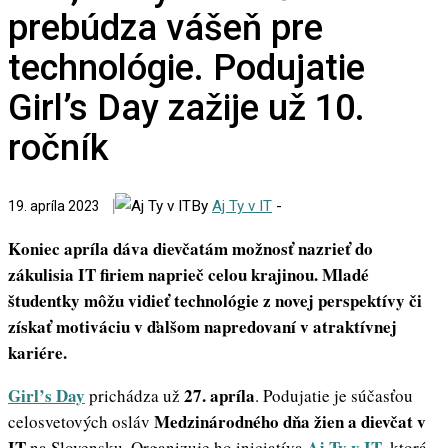
prebúdza vášeň pre
technológie. Podujatie
Girl’s Day zažije už 10.
ročník
By
Aj Ty v IT
-
19. apríla 2023
Koniec apríla dáva dievčatám možnosť nazrieť do
zákulisia IT firiem naprieč celou krajinou.
Mladé
študentky môžu vidieť technológie z novej perspektívy či
získať motiváciu v ďalšom
napredovaní v atraktívnej
kariére.
Girl’s Day
27. apríla
prichádza už
. Podujatie je súčasťou
Medzinárodného dňa žien a
dievčat v
celosvetových osláv
IT
Aj Ty v IT
na Slovensku. Organizuje ho iniciatíva
, ktorá