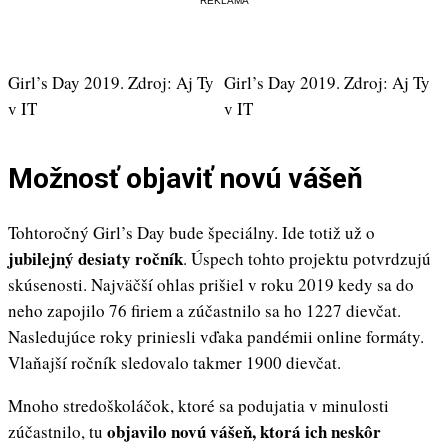
REKLAMA
Girl’s Day 2019. Zdroj: Aj Ty
Girl’s Day 2019. Zdroj: Aj Ty
v IT
v IT
Možnosť objaviť novú vášeň
Tohtoročný Girl’s Day bude špeciálny. Ide totiž už o
jubilejný desiaty ročník
. Úspech tohto projektu potvrdzujú
skúsenosti. Najväčší ohlas prišiel v roku 2019 kedy sa do
neho zapojilo 76 firiem a zúčastnilo sa ho 1227 dievčat.
Nasledujúce roky priniesli vďaka pandémii online formáty.
Vlaňajší ročník sledovalo takmer 1900 dievčat.
Mnoho stredoškoláčok, ktoré sa podujatia v minulosti
objavilo novú vášeň, ktorá ich neskôr
zúčastnilo, tu