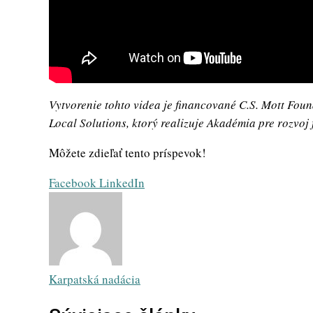
Vytvorenie tohto videa je financované C.S. Mott Fo
Local Solutions, ktorý realizuje Akadémia pre rozvoj f
Môžete zdieľať tento príspevok!
Whatsapp
Share
Print
Facebook
LinkedIn
via
Email
Karpatská nadácia