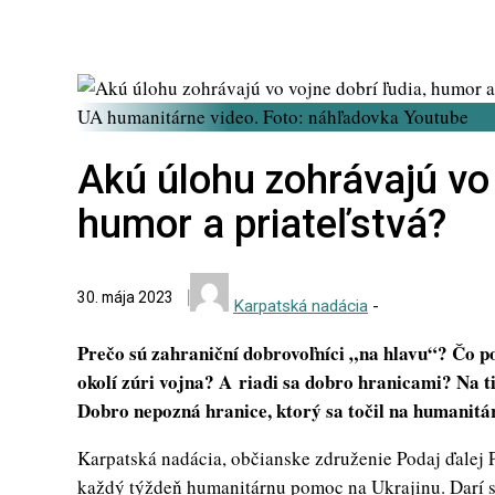
UA humanitárne video. Foto: náhľadovka Youtube
Akú úlohu zohrávajú vo 
humor a priateľstvá?
30. mája 2023
Karpatská nadácia
-
Prečo sú zahraniční dobrovoľníci „na hlavu“? Čo p
okolí zúri vojna? A riadi sa dobro hranicami? Na 
Dobro nepozná hranice, ktorý sa točil na humanitár
Karpatská nadácia, občianske združenie Podaj ďalej 
každý týždeň humanitárnu pomoc na Ukrajinu. Darí 