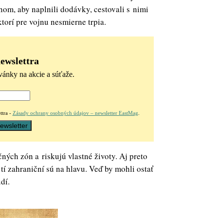
om, aby naplnili dodávky, cestovali s nimi
torí pre vojnu nesmierne trpia.
newslettra
vánky na akcie a súťaže.
ttra -
Zásady ochrany osobných údajov – newsletter EastMag
.
ných zón a riskujú vlastné životy. Aj preto
tí zahraniční sú na hlavu. Veď by mohli ostať
dí.