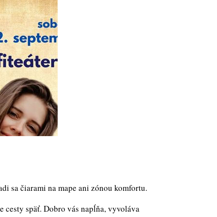
adi sa čiarami na mape ani zónou komfortu.
 je cesty späť. Dobro vás napĺňa, vyvoláva