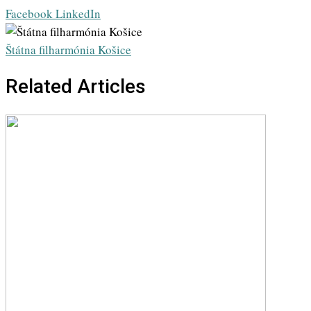
Whatsapp
Share
Print
Facebook
LinkedIn
via
Email
Štátna filharmónia Košice
Related Articles