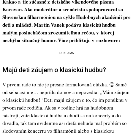
Kakao a tie súčasné z detského víkendového pásma
Karavan. Ako moderátor a scenárista spolupracoval so
Slovenskou filharmóniou na cykle Hudobných akadémií pre
deti a mládež. Martin Vanek podáva klasickú hudbu
malým poslucháčom zrozumiteľnou rečou, v ktorej
nechýba situačný humor. Viac približuje v rozhovore:
REKLAMA
Majú deti záujem o klasickú hudbu?
V prvom rade to nie je presne formulovaná otázka. 🙂 Samé
od seba asi nie… neprídu domov a nepovedia: „Mám záujem
o klasickú hudbu!“ Deti majú záujem o to, čo im ponúknu v
prvom rade rodičia. Ak sa v rodine hrá na hudobnom
nástroji, znie klasická hudba a chodí sa na koncerty a do
divadla, tak tam evidentne asi dieťa nebude mať problém so
sledovaním koncertu vo filharmónii alebo s klasickou