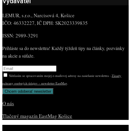
Vydavateľ
LEMUR, s.r.o., Narcisová 4, Košice
IČO: 46332227, IČ DPH: SK2023339835
ISSN: 2989-3291
Prihláste sa do newslettra! Každý týždeň tipy na články, pozvánky
na akcie a súťaže.
Súhlasím so spracovaním mojej e-mailovej adresy na zasielanie newslettra -
Zásady
ochrany osobných údajov – newsletter EastMag
.
O nás
Tlačený magazín EastMag Košice