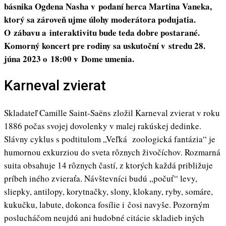
básnika Ogdena Nasha v podaní herca Martina Vaneka,
ktorý sa zároveň ujme úlohy moderátora podujatia.
O zábavu a interaktivitu bude teda dobre postarané.
Komorný koncert pre rodiny sa uskutoční v stredu 28.
júna 2023 o 18:00 v Dome umenia.
Karneval zvierat
Skladateľ Camille Saint-Saëns zložil Karneval zvierat v roku
1886 počas svojej dovolenky v malej rakúskej dedinke.
Slávny cyklus s podtitulom „Veľká zoologická fantázia“ je
humornou exkurziou do sveta rôznych živočíchov. Rozmarná
suita obsahuje 14 rôznych častí, z ktorých každá približuje
príbeh iného zvieraťa. Návštevníci budú „počuť“ levy,
sliepky, antilopy, korytnačky, slony, klokany, ryby, somáre,
kukučku, labute, dokonca fosílie i čosi navyše. Pozorným
poslucháčom neujdú ani hudobné citácie skladieb iných