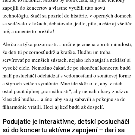
zapojili do koncertov a vlastne využili túto novú
technológiu. Stačí sa pozrieť do histórie, v operných domoch
sa sedávalo v lóžach, debatovalo, jedlo, pilo, a ešte aj všeličo
iné, a umenie to prežilo!
Ale čo sa týka pozornosti… určite je zmena oproti minulosti,
že deti tú pozornosť udržia kratšie. Hudbu im treba
servírovať po menších sústach, nejako ich zaujať a neklásť si
vysoké ciele. Nemožno čakať, že po skončení koncertu budú
malí poslucháči odchádzať s vedomosťami o sonátovej forme
a štyroch vetách symfónie. Mne ide skôr o to, aby v nich
ostal pocit úplnej „normálnosti“, aby nemali obavy z názvu
klasická hudba… a áno, aby sa aj zabavili a pokojne sa do
filharmónie vrátili. Hoci aj keď budú až dospelí.
Podujatie je interaktívne, detskí poslucháči
sú do koncertu aktívne zapojení – darí sa