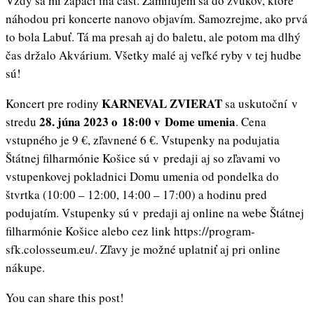
Vždy sa mi zapáči iná časť. Zamilujem sa do zvukov, ktoré
náhodou pri koncerte nanovo objavím. Samozrejme, ako prvá
to bola Labuť. Tá ma presah aj do baletu, ale potom ma dlhý
čas držalo Akvárium. Všetky malé aj veľké ryby v tej hudbe
sú!
KARNEVAL ZVIERAT
Koncert pre rodiny
sa uskutoční v
28. júna 2023 o 18:00 v Dome umenia
stredu
. Cena
vstupného je 9 €, zľavnené 6 €. Vstupenky na podujatia
Štátnej filharmónie Košice sú v predaji aj so zľavami vo
vstupenkovej pokladnici Domu umenia od pondelka do
štvrtka (10:00 – 12:00, 14:00 – 17:00) a hodinu pred
podujatím. Vstupenky sú v predaji aj online na webe Štátnej
filharmónie Košice alebo cez link https://program-
sfk.colosseum.eu/. Zľavy je možné uplatniť aj pri online
nákupe.
You can share this post!