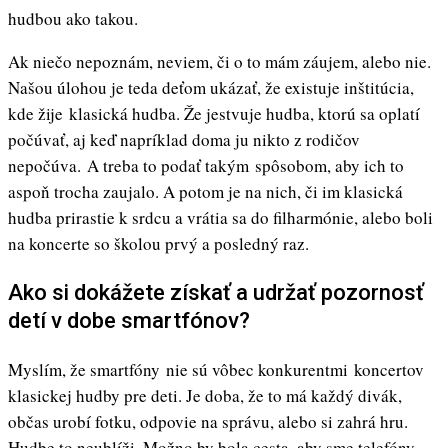
hudbou ako takou.
Ak niečo nepoznám, neviem, či o to mám záujem, alebo nie.
Našou úlohou je teda deťom ukázať, že existuje inštitúcia,
kde žije klasická hudba. Že jestvuje hudba, ktorú sa oplatí
počúvať, aj keď napríklad doma ju nikto z rodičov
nepočúva. A treba to podať takým spôsobom, aby ich to
aspoň trocha zaujalo. A potom je na nich, či im klasická
hudba prirastie k srdcu a vrátia sa do filharmónie, alebo boli
na koncerte so školou prvý a posledný raz.
Ako si dokážete získať a udržať pozornosť
detí v dobe smartfónov?
Myslím, že smartfóny nie sú vôbec konkurentmi koncertov
klasickej hudby pre deti. Je doba, že to má každý divák,
občas urobí fotku, odpovie na správu, alebo si zahrá hru.
Hudbe to neublíži. Možno by bola cesta, aby sme telefóny