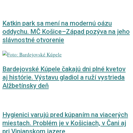
Katkin park sa mení na modernú oázu
oddychu. MČ Košice–Západ pozýva na jeho
slávnostné otvorenie
Bardejovské Kúpele čakajú dni plné kvetov
aj histórie. Výstavu gladiol a ruží vystrieda
Alžbetínsky deň
Hygienici varujú pred kúpaním na viacerých
miestach. Problém je v Košiciach, v Čani aj
pri Vinianskom jazere