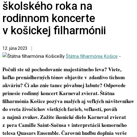
školského roka na
rodinnom koncerte
v košickej filharmónii
12. júna 2023
By
Štátna filharmónia Košice
-
Počuli ste už pochodovanie majestátneho leva? Viete,
koľko prenádherných tónov objavíte v zdanlivo tichom
akváriu? Či ako znie tanec pôvabnej labute? Odpovede
prinesie rodinný koncert Karneval zvierat. Štátna
filharmónia Košice pozýva malých aj veľkých návštevníkov
do sveta živočíchov všetkých farieb, veľkostí, pováh
a najmä zvukov. Zažite ikonické dielo Karneval zvierat
z pera Camille Saint-Saënsa v interpretácii komorného
telesa Quasars Ensemble. Čarovnú hudbu doplnia verše