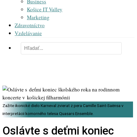
Business
Košice IT Valley
Marketing
Zdravotníctvo
Vzdelávanie
Zažite ikonické dielo Karneval zvierat z pera Camille Saint-Saënsa v
interpretácii komorného telesa Quasars Ensemble.
Oslávte s deťmi koniec