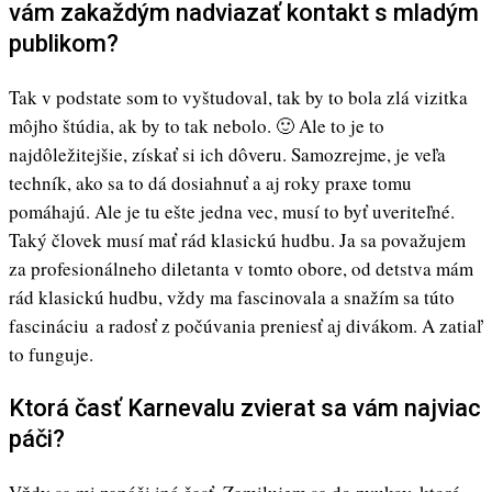
vám zakaždým nadviazať kontakt s mladým
publikom?
Tak v podstate som to vyštudoval, tak by to bola zlá vizitka
môjho štúdia, ak by to tak nebolo. 🙂 Ale to je to
najdôležitejšie, získať si ich dôveru. Samozrejme, je veľa
techník, ako sa to dá dosiahnuť a aj roky praxe tomu
pomáhajú. Ale je tu ešte jedna vec, musí to byť uveriteľné.
Taký človek musí mať rád klasickú hudbu. Ja sa považujem
za profesionálneho diletanta v tomto obore, od detstva mám
rád klasickú hudbu, vždy ma fascinovala a snažím sa túto
fascináciu a radosť z počúvania preniesť aj divákom. A zatiaľ
to funguje.
Ktorá časť Karnevalu zvierat sa vám najviac
páči?