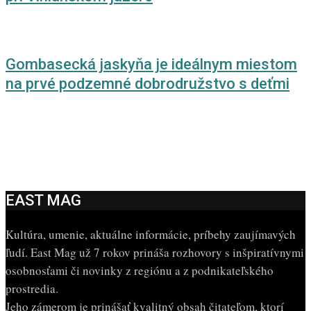
Gombasecká jaskyňa je ideálnym miestom
na prvé podzemné dobrodružstvo s deťmi
EAST MAG
Kultúra, umenie, aktuálne informácie, príbehy zaujímavých
ľudí. East Mag už 7 rokov prináša rozhovory s inšpiratívnymi
osobnosťami či novinky z regiónu a z podnikateľského
prostredia.
Jeho zámerom je prinášať kvalitný obsah čitateľom, ktorí