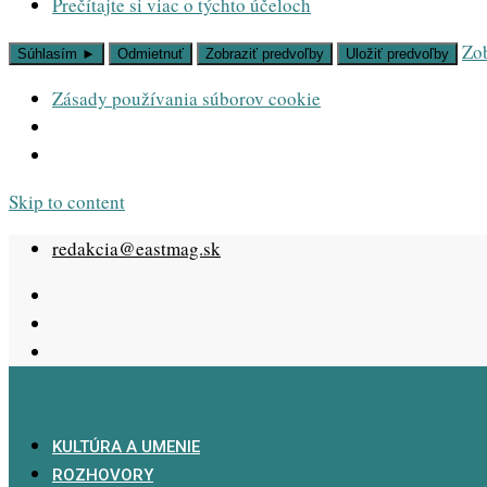
Prečítajte si viac o týchto účeloch
Zob
Súhlasím ►
Odmietnuť
Zobraziť predvoľby
Uložiť predvoľby
Zásady používania súborov cookie
Skip to content
redakcia@eastmag.sk
KULTÚRA A UMENIE
ROZHOVORY