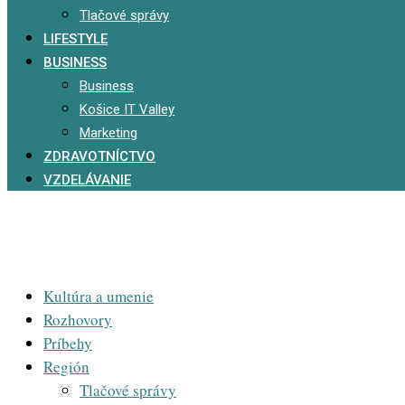
Tlačové správy
LIFESTYLE
BUSINESS
Business
Košice IT Valley
Marketing
ZDRAVOTNÍCTVO
VZDELÁVANIE
Kultúra a umenie
Rozhovory
Príbehy
Región
Tlačové správy