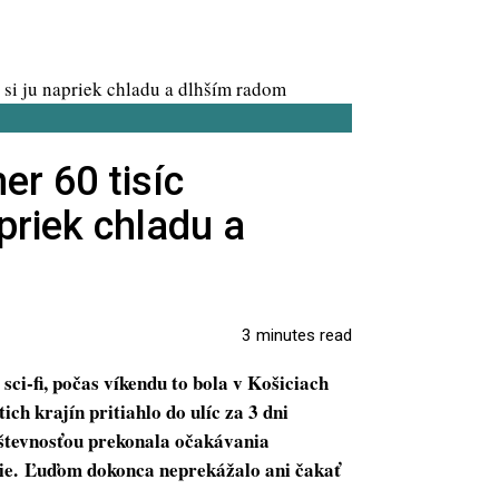
er 60 tisíc
apriek chladu a
3 minutes read
 sci-fi, počas víkendu to bola v Košiciach
ich krajín pritiahlo do ulíc za 3 dni
števnosťou prekonala očakávania
mie. Ľuďom dokonca neprekážalo ani čakať