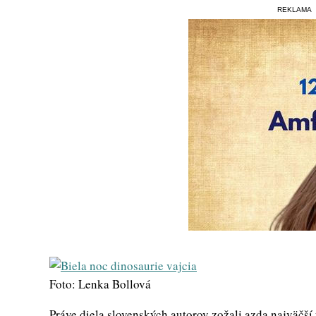
REKLAMA
Foto: Lenka Bollová
Práve diela slovenských autorov zožali azda najväčší