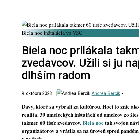
Biela noc inštalácia vo VSG
Biela noc prilákala takm
zvedavcov. Užili si ju n
dlhším radom
Andrea Bercik
-
9. októbra 2023
Davy, ktoré sa vybrali za kultúrou. Hoci to znie ako
realita. 30 umeleckých inštalácií od umelcov zo šiest
takmer 60 tisíc zvedavcov.
Biela noc
tak svojou náv
organizátorov a vrátila sa na úroveň spred pandé
v radoch.