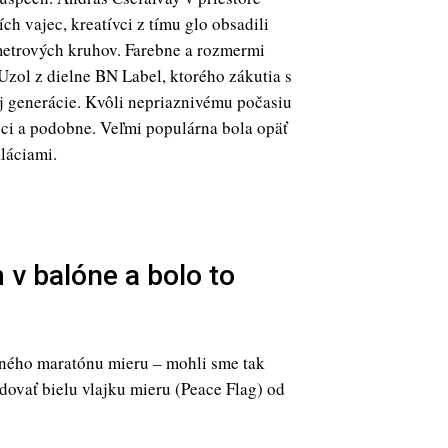
ch vajec, kreatívci z tímu glo obsadili
metrových kruhov. Farebne a rozmermi
Uzol z dielne BN Label, ktorého zákutia s
j generácie. Kvôli nepriaznivému počasiu
noci a podobne. Veľmi populárna bola opäť
láciami.
 v balóne a bolo to
ného maratónu mieru – mohli sme tak
dovať bielu vlajku mieru (Peace Flag) od