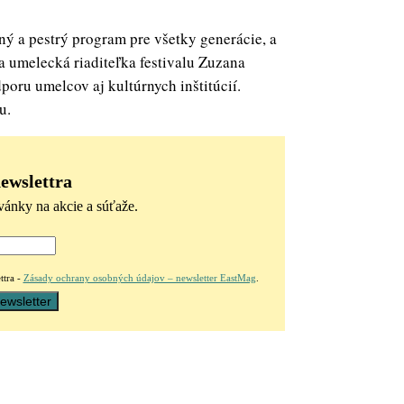
tný a pestrý program pre všetky generácie, a
a umelecká riaditeľka festivalu Zuzana
oru umelcov aj kultúrnych inštitúcií.
u.
newslettra
vánky na akcie a súťaže.
ttra -
Zásady ochrany osobných údajov – newsletter EastMag
.