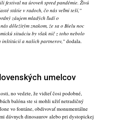
li festival na úroveň spred pandémie. Živú
sté státie v radoch, čo nás veľmi teší,”
kordný záujem mladých ľudí o
 nás dôležitým znakom, že sa o Bielu noc
mickú situáciu by však nič z toho nebolo
inštitúcií a našich partnerov,”
dodala.
 slovenských umelcov
osti, no vedzte, že vidieť čosi podobné,
ách balóna ste si mohli užiť netradičný
 clone vo fontáne, obdivovať monumentálne
mi dávnych dinosaurov alebo pri dystopickej