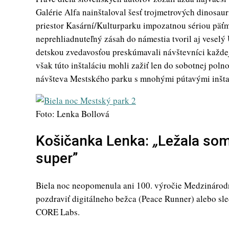
Galérie Alfa nainštaloval šesť trojmetrových dinosaurí
priestor Kasární/Kulturparku impozatnou sériou päť
neprehliadnuteľný zásah do námestia tvoril aj veselý 
detskou zvedavosťou preskúmavali návštevníci každe
však túto inštaláciu mohli zažiť len do sobotnej pol
návšteva Mestského parku s mnohými pútavými inšta
Foto: Lenka Bollová
Košičanka Lenka:
„
Ležala som
super”
Biela noc neopomenula ani 100. výročie Medzinárod
pozdraviť digitálneho bežca (Peace Runner) alebo sle
CORE Labs.