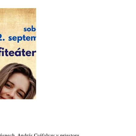
 úspech. András Cséfalvay v priestore