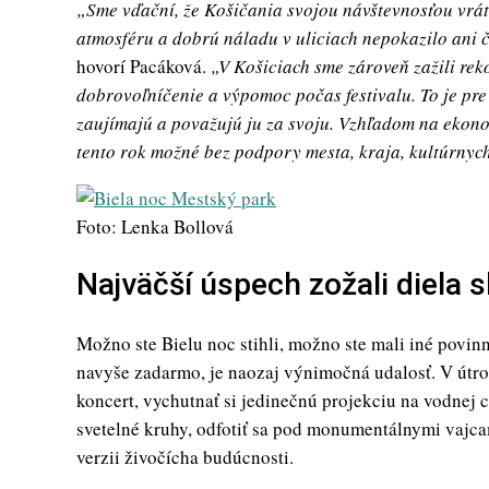
„Sme vďační, že Košičania svojou návštevnosťou vráti
atmosféru a dobrú náladu v uliciach nepokazilo ani ča
hovorí Pacáková.
„V Košiciach sme zároveň zažili re
dobrovoľníčenie a výpomoc počas festivalu. To je pre
zaujímajú a považujú ju za svoju. Vzhľadom na ekono
tento rok možné bez podpory mesta, kraja, kultúrnych 
Foto: Lenka Bollová
Najväčší úspech zožali diela
Možno ste Bielu noc stihli, možno ste mali iné povinn
navyše zadarmo, je naozaj výnimočná udalosť. V útrob
koncert, vychutnať si jedinečnú projekciu na vodnej
svetelné kruhy, odfotiť sa pod monumentálnymi vajca
verzii živočícha budúcnosti.