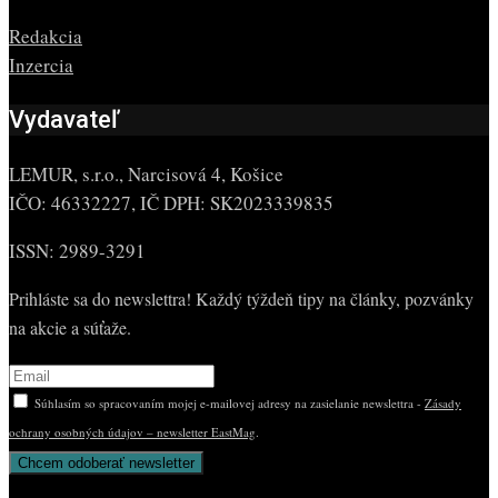
Redakcia
Inzercia
Vydavateľ
LEMUR, s.r.o., Narcisová 4, Košice
IČO: 46332227, IČ DPH: SK2023339835
ISSN: 2989-3291
Prihláste sa do newslettra! Každý týždeň tipy na články, pozvánky
na akcie a súťaže.
Súhlasím so spracovaním mojej e-mailovej adresy na zasielanie newslettra -
Zásady
ochrany osobných údajov – newsletter EastMag
.