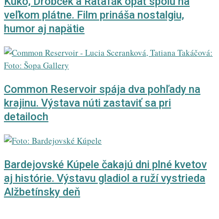
Kuko, Drobček a Raťafák opäť spolu na
veľkom plátne. Film prináša nostalgiu,
humor aj napätie
Common Reservoir spája dva pohľady na
krajinu. Výstava núti zastaviť sa pri
detailoch
Bardejovské Kúpele čakajú dni plné kvetov
aj histórie. Výstavu gladiol a ruží vystrieda
Alžbetínsky deň