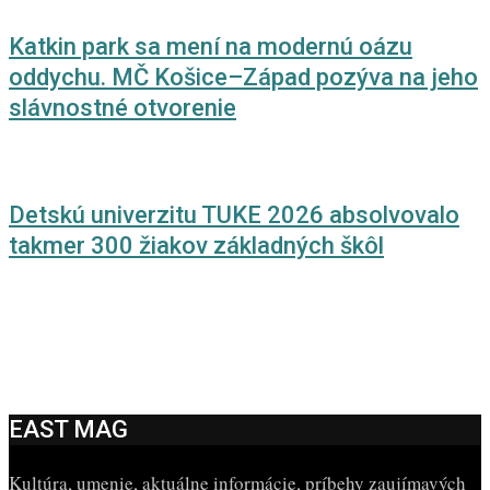
Katkin park sa mení na modernú oázu
oddychu. MČ Košice–Západ pozýva na jeho
slávnostné otvorenie
Detskú univerzitu TUKE 2026 absolvovalo
takmer 300 žiakov základných škôl
EAST MAG
Kultúra, umenie, aktuálne informácie, príbehy zaujímavých