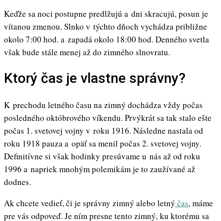
Keďže sa noci postupne predlžujú a dni skracujú, posun je
vítanou zmenou. Slnko v týchto dňoch vychádza približne
okolo 7:00 hod. a zapadá okolo 18:00 hod. Denného svetla
však bude stále menej až do zimného slnovratu.
Ktorý čas je vlastne správny?
K prechodu letného času na zimný dochádza vždy počas
posledného októbrového víkendu. Prvýkrát sa tak stalo ešte
počas 1. svetovej vojny v roku 1916. Následne nastala od
roku 1918 pauza a opäť sa menil počas 2. svetovej vojny.
Definitívne si však hodinky presúvame u nás až od roku
1996 a napriek mnohým polemikám je to zaužívané až
dodnes.
Ak chcete vedieť, či je správny zimný alebo letný
čas
, máme
pre vás odpoveď. Je ním presne tento zimný, ku ktorému sa