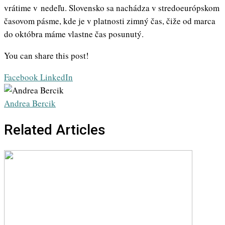
vrátime v nedeľu. Slovensko sa nachádza v stredoeurópskom
časovom pásme, kde je v platnosti zimný čas, čiže od marca
do októbra máme vlastne čas posunutý.
You can share this post!
Whatsapp
Share
Print
Facebook
LinkedIn
via
Email
Andrea Bercik
Related Articles