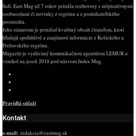
ľudí. East Mag už 7 rokov prináša rozhovory s inšpiratívnymi
osobnosťami či novinky z regiónu a z podnikateľského
prostredia.
Jeho zámerom je prinášať kvalitný obsah čitateľom, ktorí
hľadajú spoľahlivé a zaujímavé informácie z Košického a
Prešovského regiónu.
Magazín je vydávaný komunikačnou agentúrou LEMUR a
vznikol na jeseň 2018 pod názvom Index Mag.
Pravidlá súťaží
Kontakt
e-mail:
redakcia@eastmag.sk