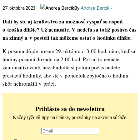
By
Andrea Bercik
-
27. októbra 2023
Dali by ste aj kráľovstvo za možnosť vyspať sa aspoň
o trošku dlhšie? Už nemusíte. V nedeľu sa totiž posúva čas
na zimný a v posteli tak môžeme ostať o hodinku dlhšie.
K posunu dôjde presne 29. októbra o 3:00 hod. ráno, keď sa
hodiny posunú dozadu na 2:00 hod. Pokiaľ to nemáte
zautomatizované, nezabudnite si potom počas nedele
prestaviť hodinky, aby ste v pondelok zbytočne o hodinu
skôr nehromžili v práci.
Prihláste sa do newslettra
Každý týždeň tipy na články, pozvánky na akcie a súťaže.