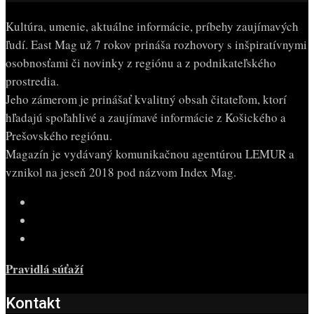
Kultúra, umenie, aktuálne informácie, príbehy zaujímavých
ľudí. East Mag už 7 rokov prináša rozhovory s inšpiratívnymi
osobnosťami či novinky z regiónu a z podnikateľského
prostredia.
Jeho zámerom je prinášať kvalitný obsah čitateľom, ktorí
hľadajú spoľahlivé a zaujímavé informácie z Košického a
Prešovského regiónu.
Magazín je vydávaný komunikačnou agentúrou LEMUR a
vznikol na jeseň 2018 pod názvom Index Mag.
Pravidlá súťaží
Kontakt