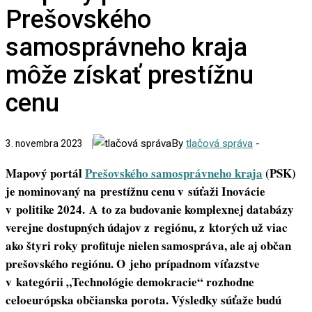
Prešovského
samosprávneho kraja
môže získať prestížnu
cenu
By
tlačová správa
-
3. novembra 2023
Mapový portál
Prešovského samosprávneho kraja
(PSK)
je nominovaný na prestížnu cenu v súťaži Inovácie
v politike 2024. A to za budovanie komplexnej databázy
verejne dostupných údajov z regiónu, z ktorých už viac
ako štyri roky profituje nielen samospráva, ale aj občan
prešovského regiónu. O jeho prípadnom víťazstve
v kategórii „Technológie demokracie“ rozhodne
celoeurópska občianska porota. Výsledky súťaže budú