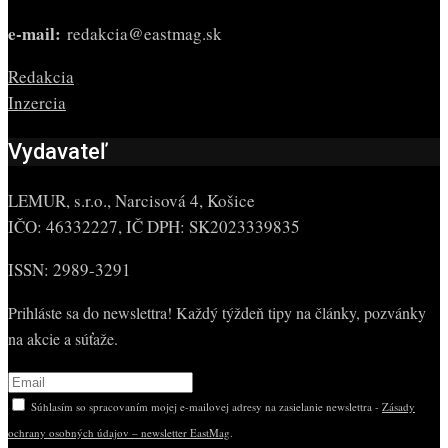
e-mail:
redakcia@eastmag.sk
Redakcia
Inzercia
Vydavateľ
LEMUR, s.r.o., Narcisová 4, Košice
IČO: 46332227, IČ DPH: SK2023339835
ISSN: 2989-3291
Prihláste sa do newslettra! Každý týždeň tipy na články, pozvánky
na akcie a súťaže.
Súhlasím so spracovaním mojej e-mailovej adresy na zasielanie newslettra -
Zásady
ochrany osobných údajov – newsletter EastMag
.