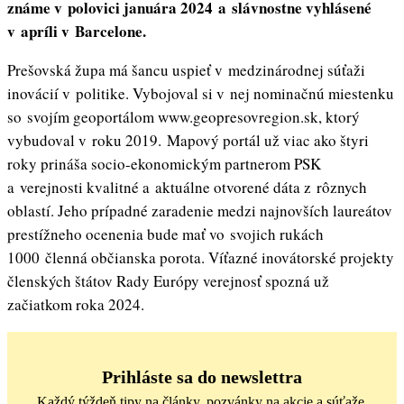
známe v polovici januára 2024 a slávnostne vyhlásené
v apríli v Barcelone.
Prešovská župa má šancu uspieť v medzinárodnej súťaži
inovácií v politike. Vybojoval si v nej nominačnú miestenku
so svojím geoportálom www.geopresovregion.sk, ktorý
vybudoval v roku 2019. Mapový portál už viac ako štyri
roky prináša socio-ekonomickým partnerom PSK
a verejnosti kvalitné a aktuálne otvorené dáta z rôznych
oblastí. Jeho prípadné zaradenie medzi najnovších laureátov
prestížneho ocenenia bude mať vo svojich rukách
1000 členná občianska porota. Víťazné inovátorské projekty
členských štátov Rady Európy verejnosť spozná už
začiatkom roka 2024.
Prihláste sa do newslettra
Každý týždeň tipy na články, pozvánky na akcie a súťaže.