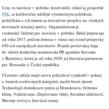
Ceny za inovácie v politike, ktorú môže získať aj geoportál
PSK
, sa každoročne udeľujú výnimočným politikom,
političkám a ich tímom za inovatívne projekty na všetkých
úrovniach verejnej správy. Organizátorom je
viedenský Inštitút pre inovácie v politike. Súťaž pripravuje
od roku 2017, pričom doteraz v rámci nej ocenil príspevky
650-ich európskych inovátorov. Projekt prešovskej župy
do súťaže konkrétne nominovala PR agentúra Seesame
z Bratislavy, ktorá je od roku 2020 jej hlavným partnerom
pre Slovensko a Českú republiku.
Účastníci súťaže majú znovu príležitosť vyniknúť v jednej
z ôsmich oceňovaných kategórií, medzi ktoré okrem
Technológií demokracie patria aj Demokracia, Ochrana
klímy, Vzdelávanie, Zlepšovanie vlády, Sociálna súdržnosť,
Miestny rozvoj a Inovácia strany.