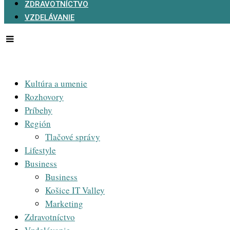
ZDRAVOTNÍCTVO
VZDELÁVANIE
Kultúra a umenie
Rozhovory
Príbehy
Región
Tlačové správy
Lifestyle
Business
Business
Košice IT Valley
Marketing
Zdravotníctvo