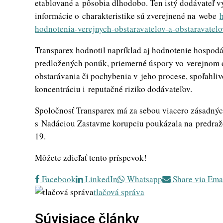
etablované a pôsobia dlhodobo. Ten istý dodávateľ v
informácie o charakteristike sú zverejnené na webe
hodnotenia-verejnych-obstaravatelov-a-obstaravatelo
Transparex hodnotil napríklad aj hodnotenie hospod
predložených ponúk, priemerné úspory vo verejnom 
obstarávania či pochybenia v jeho procese, spoľahlivo
koncentráciu i reputačné riziko dodávateľov.
Spoločnosť Transparex má za sebou viacero zásadnýc
s Nadáciou Zastavme korupciu poukázala na predraž
19.
Môžete zdieľať tento príspevok!
Facebook
LinkedIn
Whatsapp
Share via Ema
tlačová správa
Súvisiace články