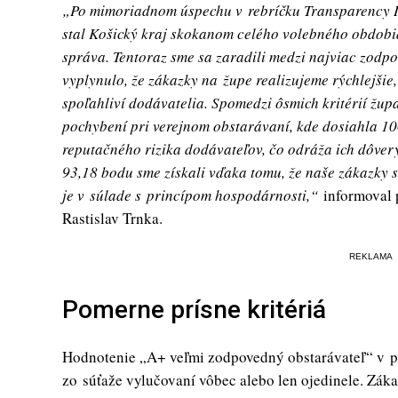
„Po mimoriadnom úspechu v rebríčku Transparency In
stal Košický kraj skokanom celého volebného obdobia
správa. Tentoraz sme sa zaradili medzi najviac zodpo
vyplynulo, že zákazky na župe realizujeme rýchlejšie,
spoľahliví dodávatelia. Spomedzi ôsmich kritérií žup
pochybení pri verejnom obstarávaní, kde dosiahla 10
reputačného rizika dodávateľov, čo odráža ich dôve
93,18 bodu sme získali vďaka tomu, že naše zákazky 
je v súlade s princípom hospodárnosti,“
informoval
Rastislav Trnka.
REKLAMA
Pomerne prísne kritériá
Hodnotenie „A+ veľmi zodpovedný obstarávateľ“ v pr
zo súťaže vylučovaní vôbec alebo len ojedinele. Záka