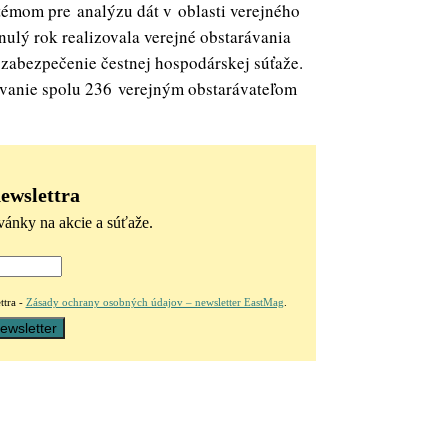
témom pre analýzu dát v oblasti verejného
nulý rok realizovala verejné obstarávania
zabezpečenie čestnej hospodárskej súťaže.
rávanie spolu 236 verejným obstarávateľom
newslettra
vánky na akcie a súťaže.
ttra -
Zásady ochrany osobných údajov – newsletter EastMag
.