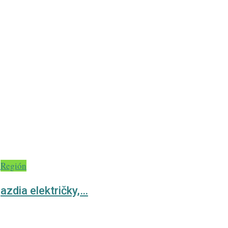
Región
azdia električky,…