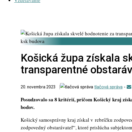
Vzdelávanie
ksk budova
Košická župa získala s
transparentné obstaráv
tlačová správa
-
20. novembra 2023
Posudzovalo sa 8 kritérií, pričom Košický kraj zís
bodov.
Košický samosprávny kraj získal v rebríčku zodpove
zodpovedný obstarávateľ“, ktoré prislúcha subjektom