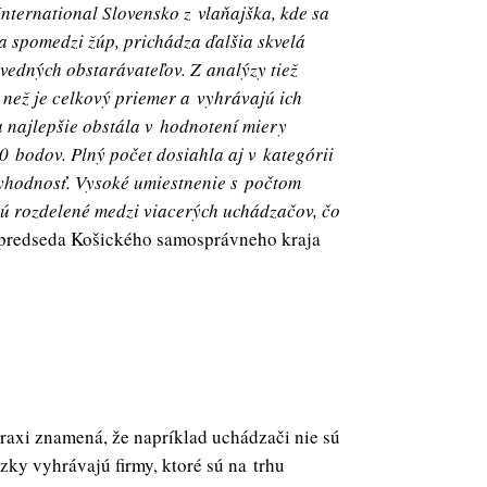
ternational Slovensko z vlaňajška, kde sa
 spomedzi žúp, prichádza ďalšia skvelá
vedných obstarávateľov. Z analýzy tiež
 než je celkový priemer a vyhrávajú ich
a najlepšie obstála v hodnotení miery
0 bodov. Plný počet dosiahla aj v kategórii
ryhodnosť. Vysoké umiestnenie s počtom
sú rozdelené medzi viacerých uchádzačov, čo
 predseda Košického samosprávneho kraja
axi znamená, že napríklad uchádzači nie sú
zky vyhrávajú firmy, ktoré sú na trhu