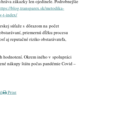
yhráva zákazky len ojedinele. Podrobnejšie
https://blog.transparex.sk/metodika-
v-t-index/
árskej súťaže s dôrazom na počet
obstarávaní, priemernú dĺžku procesu
sť aj reputačné riziko obstarávateľa,
h hodnotení. Okrem iného v spolupráci
ené nákupy štátu počas pandémie Covid –
il
Print