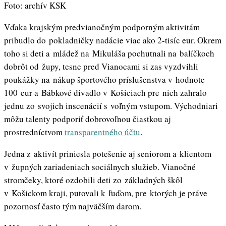
Foto: archív KSK
Vďaka krajským predvianočným podporným aktivitám
pribudlo do pokladničky nadácie viac ako 2-tisíc eur. Okrem
toho si deti a mládež na Mikuláša pochutnali na balíčkoch
dobrôt od župy, tesne pred Vianocami si zas vyzdvihli
poukážky na nákup športového príslušenstva v hodnote
100 eur a Bábkové divadlo v Košiciach pre nich zahralo
jednu zo svojich inscenácií s voľným vstupom. Východniari
môžu talenty podporiť dobrovoľnou čiastkou aj
prostredníctvom
transparentného účtu
.
Jedna z aktivít priniesla potešenie aj seniorom a klientom
v župných zariadeniach sociálnych služieb. Vianočné
stromčeky, ktoré ozdobili deti zo základných škôl
v Košickom kraji, putovali k ľuďom, pre ktorých je práve
pozornosť často tým najväčším darom.