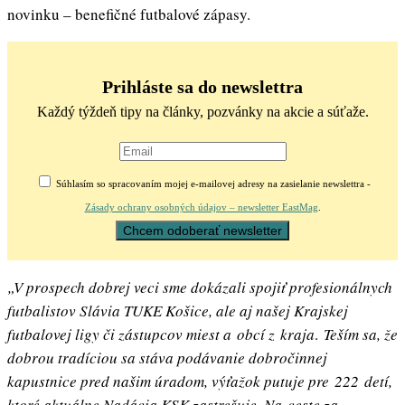
novinku – benefičné futbalové zápasy.
Prihláste sa do newslettra
Každý týždeň tipy na články, pozvánky na akcie a súťaže.
Súhlasím so spracovaním mojej e-mailovej adresy na zasielanie newslettra -
Zásady ochrany osobných údajov – newsletter EastMag
.
„V prospech dobrej veci sme dokázali spojiť profesionálnych
futbalistov Slávia TUKE Košice, ale aj našej Krajskej
futbalovej ligy či zástupcov miest a obcí z kraja
.
Teším sa, že
dobrou tradíciou sa stáva podávanie dobročinnej
kapustnice pred našim úradom, výťažok putuje pre 222 detí,
ktoré aktuálne Nadácia KSK zastrešuje. Na ceste za