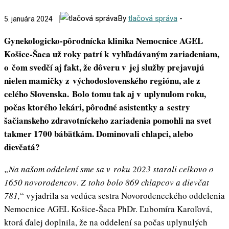
By
tlačová správa
-
5. januára 2024
Gynekologicko-pôrodnícka klinika Nemocnice AGEL
Košice-Šaca už roky patrí k vyhľadávaným zariadeniam,
o čom svedčí aj fakt, že dôveru v jej služby prejavujú
nielen mamičky z východoslovenského regiónu, ale z
celého Slovenska. Bolo tomu tak aj v uplynulom roku,
počas ktorého lekári, pôrodné asistentky a sestry
šačianskeho zdravotníckeho zariadenia pomohli na svet
takmer 1700 bábätkám. Dominovali chlapci, alebo
dievčatá?
„Na našom oddelení sme sa v roku 2023 starali celkovo o
1650 novorodencov
.
Z toho bolo 869 chlapcov a dievčat
781,
“ vyjadrila sa vedúca sestra Novorodeneckého oddelenia
Nemocnice AGEL Košice-Šaca PhDr. Ľubomíra Karoľová,
ktorá ďalej doplnila, že na oddelení sa počas uplynulých