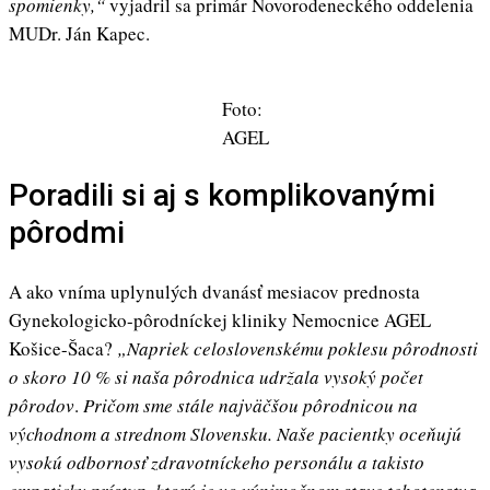
spomienky,“
vyjadril sa primár Novorodeneckého oddelenia
MUDr. Ján Kapec.
Foto:
AGEL
Poradili si aj s komplikovanými
pôrodmi
A ako vníma uplynulých dvanásť mesiacov prednosta
Gynekologicko-pôrodníckej kliniky Nemocnice AGEL
Košice-Šaca?
„Napriek celoslovenskému poklesu pôrodnosti
o skoro 10 % si naša pôrodnica udržala vysoký počet
pôrodov
.
Pričom sme stále najväčšou pôrodnicou na
východnom a strednom Slovensku. Naše pacientky oceňujú
vysokú odbornosť zdravotníckeho personálu a takisto