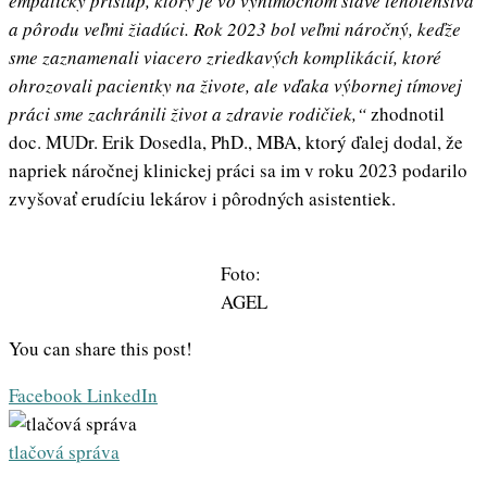
empaticky prístup, ktorý je vo výnimočnom stave tehotenstva
a pôrodu veľmi žiadúci. Rok 2023 bol veľmi náročný, keďže
sme zaznamenali viacero zriedkavých komplikácií, ktoré
ohrozovali pacientky na živote, ale vďaka výbornej tímovej
práci sme zachránili život a zdravie rodičiek,“
zhodnotil
doc. MUDr. Erik Dosedla, PhD., MBA, ktorý ďalej dodal, že
napriek náročnej klinickej práci sa im v roku 2023 podarilo
zvyšovať erudíciu lekárov i pôrodných asistentiek.
Foto:
AGEL
You can share this post!
Whatsapp
Share
Print
Facebook
LinkedIn
via
Email
tlačová správa