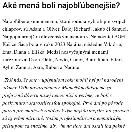
Aké mená boli najobľúbenejšie?
Najobľúbenejšími menami, ktoré rodičia vybrali pre svojich
chlapcov, sú Adam a Oliver. Ďalej Richard, Jakub či Samuel.
Najpopulárnejším dievčenským menom v Nemocnici AGEL
Košice-Šaca bola v roku 2023 Natália, následne Viktória,
Ema, Diana a Eliška. Medzi nezvyčajnými menami
zarezonoval Ozon, Odin, Nevio, Conor, Blair, Roan, Elleri,
Aylin, Zamira, Azra, Ruben a Nadine.
„Teší nás, že sme v uplynulom roku mohli byť pri narodení
takmer 1700 novorodencov. Mamičkám ďakujeme za
prejavenú dôveru našej nemocnici a veríme, že boli s
poskytnutou starostlivosťou spokojné. Prvé dni po pôrode
patria pre mnohých rodičov k tým najšťastnejším, no zároveň
sú aj veľmi náročné. Naším profesionálnym a empatickým
prístupom sa snažíme, aby im na tieto dni ostali iba pekné