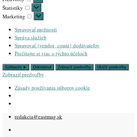
Štatistiky
Štatistiky
Marketing
Marketing
Spravovať možnosti
Správa služieb
Spravovať {vendor_count} dodávateľov
Prečítajte si viac o týchto účeloch
Súhlasím ►
Odmietnuť
Zobraziť predvoľby
Uložiť predvoľby
Zobraziť predvoľby
Zásady používania súborov cookie
Skip
redakcia@eastmag.sk
to
content