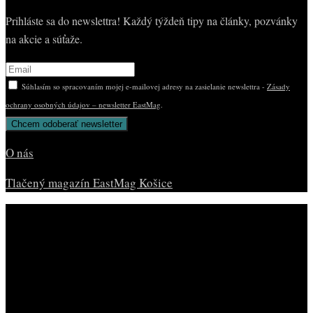
Prihláste sa do newslettra! Každý týždeň tipy na články, pozvánky
na akcie a súťaže.
Súhlasím so spracovaním mojej e-mailovej adresy na zasielanie newslettra -
Zásady
ochrany osobných údajov – newsletter EastMag
.
O nás
Tlačený magazín EastMag Košice
© Copyright EAST MAG.