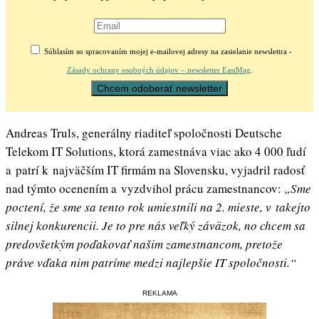
Súhlasím so spracovaním mojej e-mailovej adresy na zasielanie newslettra -
Zásady ochrany osobných údajov – newsletter EastMag
.
Andreas Truls, generálny riaditeľ spoločnosti Deutsche
Telekom IT Solutions, ktorá zamestnáva viac ako 4 000 ľudí
a patrí k najväčším IT firmám na Slovensku
,
vyjadril radosť
nad týmto ocenením a vyzdvihol prácu zamestnancov:
„Sme
poctení, že sme sa tento rok umiestnili na 2. mieste, v takejto
silnej konkurencii. Je to pre nás veľký záväzok, no chcem sa
predovšetkým poďakovať našim zamestnancom, pretože
práve vďaka nim patríme medzi najlepšie IT spoločnosti.“
REKLAMA