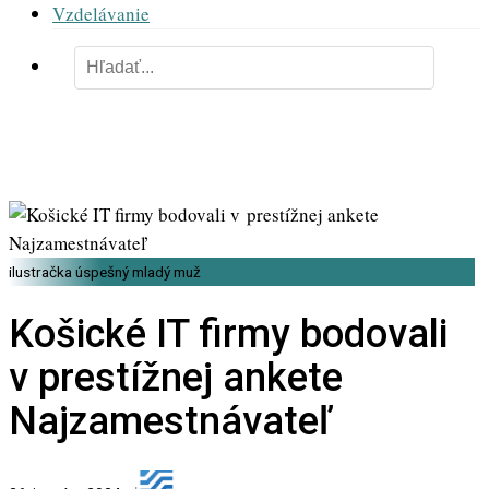
Vzdelávanie
ilustračka úspešný mladý muž
Košické IT firmy bodovali
v prestížnej ankete
Najzamestnávateľ