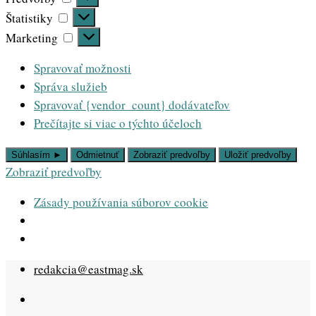
Štatistiky
Štatistiky
Marketing
Marketing
Spravovať možnosti
Správa služieb
Spravovať {vendor_count} dodávateľov
Prečítajte si viac o týchto účeloch
Súhlasím ►
Odmietnuť
Zobraziť predvoľby
Uložiť predvoľby
Zobraziť predvoľby
Zásady používania súborov cookie
Skip
redakcia@eastmag.sk
to
content