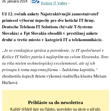
26. januára 2024
Košice IT Valley
-
Už 12. ročník ankety Najatraktívnejší zamestnávateľ
priniesol výborné úspechy pre dve košické IT firmy.
Deutsche Telekom IT Solutions (bývalé T-Systems
Slovakia) a Fpt Slovakia obsadili v prestížnej ankete
druhé a tretie miesto v kategórii IT a telekomunikácie.
„Je to vynikajúca správa a potvrdenie, že IT spoločnosti v
Košice IT Valley patria k najlepším na celom Slovensku. Toto
sa týka nielen technologickej excelentnosti, ale aj ich
prístupu k tomu najcennejšiemu – ľudskému kapitálu,“
zhodnotila úspech firiem výkonná riaditeľka klastra Miriam
Hučková.
Prihláste sa do newslettra
Každý týždeň tipy na články, pozvánky na akcie a súťaže.