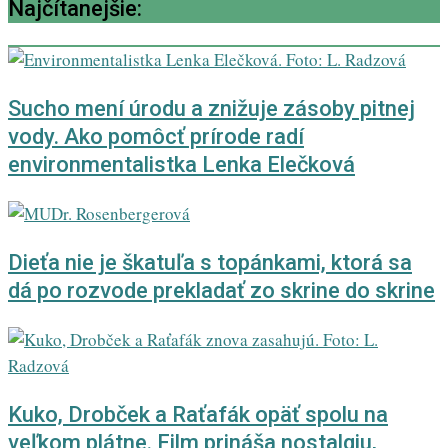
Najčítanejšie:
Sucho mení úrodu a znižuje zásoby pitnej
vody. Ako pomôcť prírode radí
environmentalistka Lenka Elečková
Dieťa nie je škatuľa s topánkami, ktorá sa
dá po rozvode prekladať zo skrine do skrine
Kuko, Drobček a Raťafák opäť spolu na
veľkom plátne. Film prináša nostalgiu,