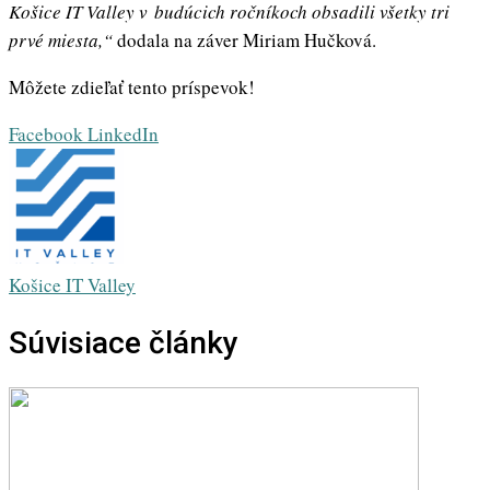
Košice IT Valley v budúcich ročníkoch obsadili všetky tri
prvé miesta,“
dodala na záver Miriam Hučková.
Môžete zdieľať tento príspevok!
Whatsapp
Share
Print
Facebook
LinkedIn
via
Email
Košice IT Valley
Súvisiace články