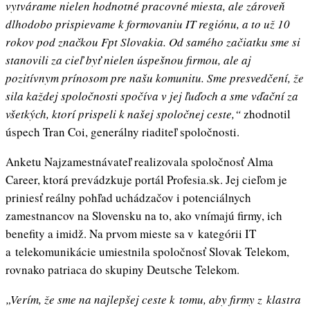
vytvárame nielen hodnotné pracovné miesta, ale zároveň
dlhodobo prispievame k formovaniu IT regiónu, a to už 10
rokov pod značkou Fpt Slovakia. Od samého začiatku sme si
stanovili za cieľ byť nielen úspešnou firmou, ale aj
pozitívnym prínosom pre našu komunitu. Sme presvedčení, že
sila každej spoločnosti spočíva v jej ľuďoch a sme vďační za
všetkých, ktorí prispeli k našej spoločnej ceste,“
zhodnotil
úspech Tran Coi, generálny riaditeľ spoločnosti.
Anketu Najzamestnávateľ realizovala spoločnosť Alma
Career, ktorá prevádzkuje portál Profesia.sk. Jej cieľom je
priniesť reálny pohľad uchádzačov i potenciálnych
zamestnancov na Slovensku na to, ako vnímajú firmy, ich
benefity a imidž. Na prvom mieste sa v kategórii IT
a telekomunikácie umiestnila spoločnosť Slovak Telekom,
rovnako patriaca do skupiny Deutsche Telekom.
„Verím, že sme na najlepšej ceste k tomu, aby firmy z klastra