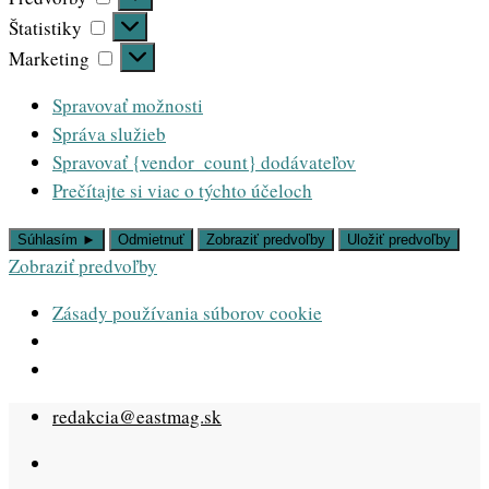
Štatistiky
Štatistiky
Marketing
Marketing
Spravovať možnosti
Správa služieb
Spravovať {vendor_count} dodávateľov
Prečítajte si viac o týchto účeloch
Súhlasím ►
Odmietnuť
Zobraziť predvoľby
Uložiť predvoľby
Zobraziť predvoľby
Zásady používania súborov cookie
Skip
redakcia@eastmag.sk
to
content