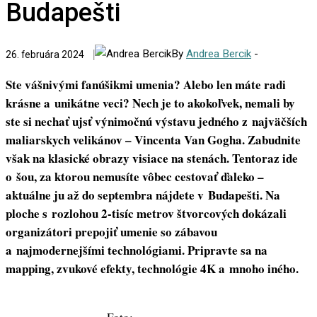
Budapešti
By
Andrea Bercik
-
26. februára 2024
Ste vášnivými fanúšikmi umenia? Alebo len máte radi
krásne a unikátne veci? Nech je to akokoľvek, nemali by
ste si nechať ujsť výnimočnú výstavu jedného z najväčších
maliarskych velikánov – Vincenta Van Gogha. Zabudnite
však na klasické obrazy visiace na stenách. Tentoraz ide
o šou, za ktorou nemusíte vôbec cestovať ďaleko –
aktuálne ju až do septembra nájdete v Budapešti. Na
ploche s rozlohou 2-tisíc metrov štvorcových dokázali
organizátori prepojiť umenie so zábavou
a najmodernejšími technológiami. Pripravte sa na
mapping, zvukové efekty, technológie 4K a mnoho iného.