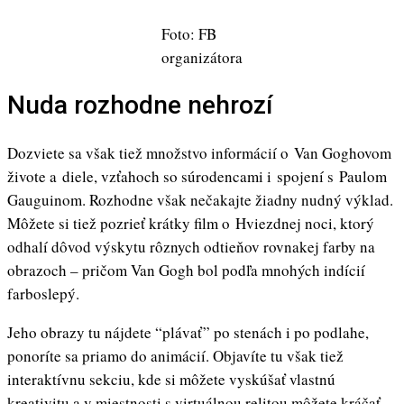
Foto: FB
organizátora
Nuda rozhodne nehrozí
Dozviete sa však tiež množstvo informácií o Van Goghovom
živote a diele, vzťahoch so súrodencami i spojení s Paulom
Gauguinom. Rozhodne však nečakajte žiadny nudný výklad.
Môžete si tiež pozrieť krátky film o Hviezdnej noci, ktorý
odhalí dôvod výskytu rôznych odtieňov rovnakej farby na
obrazoch – pričom Van Gogh bol podľa mnohých indícií
farboslepý.
Jeho obrazy tu nájdete “plávať” po stenách i po podlahe,
ponoríte sa priamo do animácií. Objavíte tu však tiež
interaktívnu sekciu, kde si môžete vyskúšať vlastnú
kreativitu a v miestnosti s virtuálnou relitou môžete kráčať