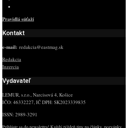
Pravidlá súťaží
Kontakt
e-mail:
redakcia@eastmag.sk
Redakcia
Inzercia
Vydavateľ
LEMUR, s.r.o., Narcisová 4, Košice
IČO: 46332227, IČ DPH: SK2023339835
ISSN: 2989-3291
Prihláste sa do newslettra! Každý týždeň tipy na články, pozvánky