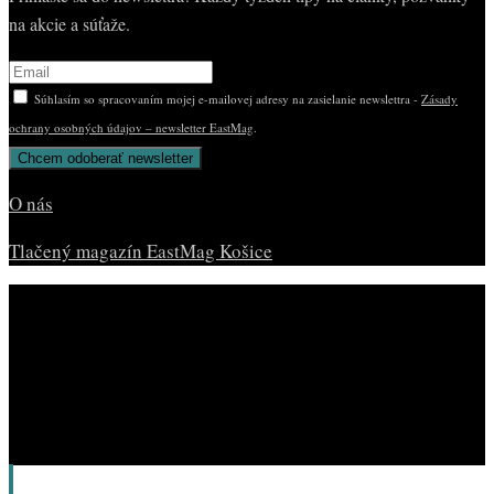
na akcie a súťaže.
Súhlasím so spracovaním mojej e-mailovej adresy na zasielanie newslettra -
Zásady
ochrany osobných údajov – newsletter EastMag
.
O nás
Tlačený magazín EastMag Košice
© Copyright EAST MAG.