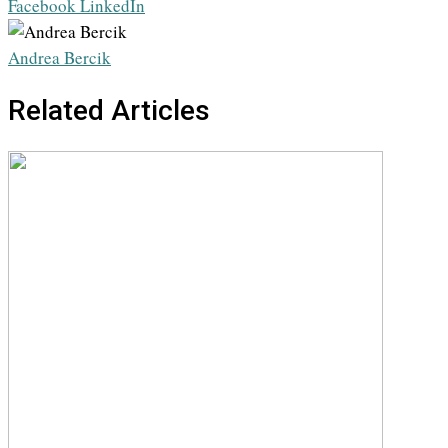
Whatsapp
Share
Print
Facebook
LinkedIn
via
Email
Andrea Bercik
Related Articles