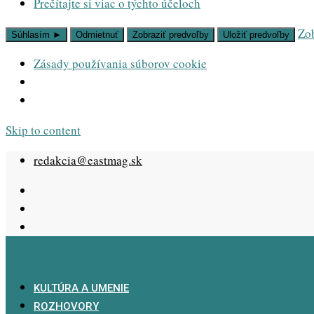
Prečítajte si viac o týchto účeloch
Zob
Súhlasím ►
Odmietnuť
Zobraziť predvoľby
Uložiť predvoľby
Zásady používania súborov cookie
Skip to content
redakcia@eastmag.sk
KULTÚRA A UMENIE
ROZHOVORY