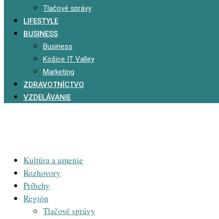
Tlačové správy
LIFESTYLE
BUSINESS
Business
Košice IT Valley
Marketing
ZDRAVOTNÍCTVO
VZDELÁVANIE
Kultúra a umenie
Rozhovory
Príbehy
Región
Tlačové správy