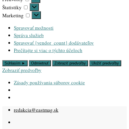
Štatistiky
Štatistiky
Marketing
Marketing
Spravovať možnosti
Správa služieb
Spravovať {vendor_count} dodávateľov
Prečítajte si viac o týchto účeloch
Súhlasím ►
Odmietnuť
Zobraziť predvoľby
Uložiť predvoľby
Zobraziť predvoľby
Zásady používania súborov cookie
Skip
redakcia@eastmag.sk
to
content