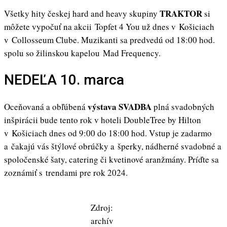
TRAKTOR
Všetky hity českej hard and heavy skupiny
si
môžete vypočuť na akcii Topfet 4 You už dnes v Košiciach
v Collosseum Clube. Muzikanti sa predvedú od 18:00 hod.
spolu so žilinskou kapelou Mad Frequency.
NEDEĽA 10. marca
výstava SVADBA
Oceňovaná a obľúbená
plná svadobných
inšpirácii bude tento rok v hoteli DoubleTree by Hilton
v Košiciach dnes od 9:00 do 18:00 hod. Vstup je zadarmo
a čakajú vás štýlové obrúčky a šperky, nádherné svadobné a
spoločenské šaty, catering či kvetinové aranžmány. Príďte sa
zoznámiť s trendami pre rok 2024.
Zdroj:
archív