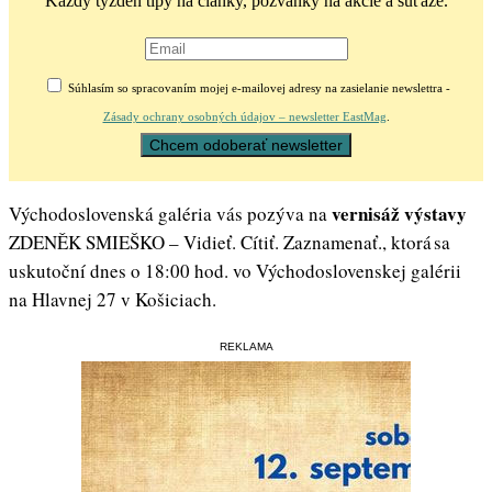
Každý týždeň tipy na články, pozvánky na akcie a súťaže.
Súhlasím so spracovaním mojej e-mailovej adresy na zasielanie newslettra -
Zásady ochrany osobných údajov – newsletter EastMag
.
vernisáž výstavy
Východoslovenská galéria vás pozýva na
ZDENĚK SMIEŠKO – Vidieť. Cítiť. Zaznamenať., ktorá sa
uskutoční dnes o 18:00 hod. vo Východoslovenskej galérii
na Hlavnej 27 v Košiciach.
REKLAMA