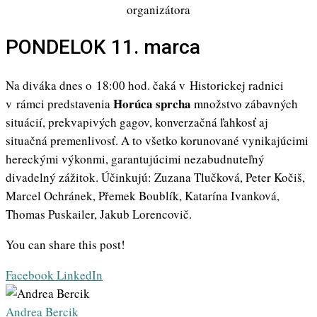
organizátora
PONDELOK 11. marca
Na diváka dnes o 18:00 hod. čaká v Historickej radnici
Horúca sprcha
v rámci predstavenia
množstvo zábavných
situácií, prekvapivých gagov, konverzačná ľahkosť aj
situačná premenlivosť. A to všetko korunované vynikajúcimi
hereckými výkonmi, garantujúcimi nezabudnuteľný
divadelný zážitok. Účinkujú: Zuzana Tlučková, Peter Kočiš,
Marcel Ochránek, Přemek Boublík, Katarína Ivanková,
Thomas Puskailer, Jakub Lorencovič.
You can share this post!
Whatsapp
Share
Print
Facebook
LinkedIn
via
Email
Andrea Bercik