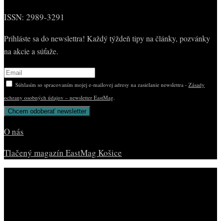
ISSN: 2989-3291
Prihláste sa do newslettra! Každý týždeň tipy na články, pozvánky
na akcie a súťaže.
Súhlasím so spracovaním mojej e-mailovej adresy na zasielanie newslettra -
Zásady
ochrany osobných údajov – newsletter EastMag
.
O nás
Tlačený magazín EastMag Košice