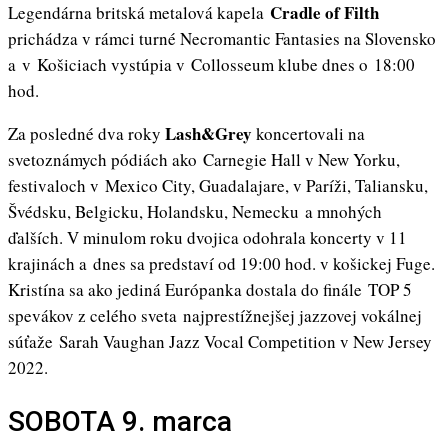
Cradle of Filth
Legendárna britská metalová kapela
prichádza v rámci turné Necromantic Fantasies na Slovensko
a v Košiciach vystúpia v Collosseum klube dnes o 18:00
hod.
Lash&Grey
Za posledné dva roky
koncertovali na
svetoznámych pódiách ako Carnegie Hall v New Yorku,
festivaloch v Mexico City, Guadalajare, v Paríži, Taliansku,
Švédsku, Belgicku, Holandsku, Nemecku a mnohých
ďalších. V minulom roku dvojica odohrala koncerty v 11
krajinách a dnes sa predstaví od 19:00 hod. v košickej Fuge.
Kristína sa ako jediná Európanka dostala do finále TOP 5
spevákov z celého sveta najprestížnejšej jazzovej vokálnej
súťaže Sarah Vaughan Jazz Vocal Competition v New Jersey
2022.
SOBOTA 9. marca