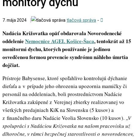
monitory dychu
tlačová správa
-
7. mája 2024
Nadácia Križovatka opäť obdarovala Novorodenecké
oddelenie
Nemocnice AGEL Košice-Šaca
, tentokrát až 15
monitormi dychu, ktorých používanie je jedinou
osvedčenou formou prevencie syndrómu náhleho úmrtia
dojčiat.
Prístroje Babysense, ktoré spoľahlivo kontrolujú dýchanie
dieťaťa a v prípade jeho ohrozenia upozornia mamičky či
personál na oddeleniach, boli prostredníctvom Nadácie
Križovatka zakúpené z Verejnej zbierky realizovanej vo
všetkých predajniach KiK na Slovensku (5 kusov) a
z finančného daru Nadácie Veolia Slovensko (10 kusov).
„V
spolupráci s Nadáciou Križovatka na našom pracovisku už
dlhoročne, v rámci bezpečnej starostlivosti o novorodencov,