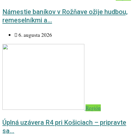
Námestie baníkov v Rožňave ožije hudbou,
remeselníkmi a…
6. augusta 2026
Región
Úplná uzávera R4 pri Košiciach – pripravte
sa…