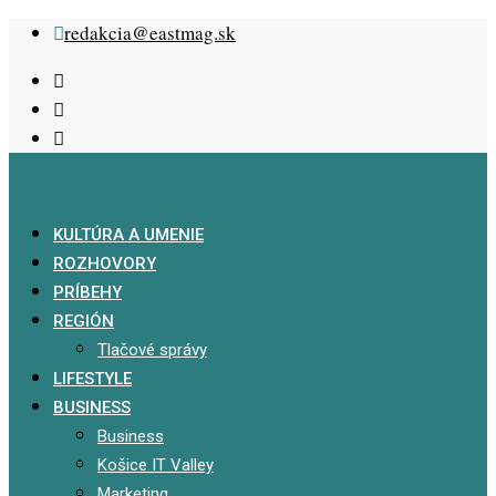
Skip
redakcia@eastmag.sk
to
content
KULTÚRA A UMENIE
ROZHOVORY
PRÍBEHY
REGIÓN
Tlačové správy
LIFESTYLE
BUSINESS
Business
Košice IT Valley
Marketing