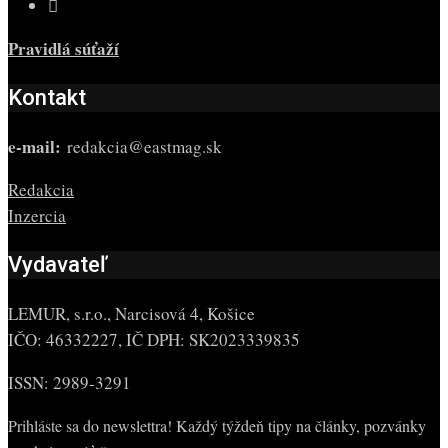
Pravidlá súťaží
Kontakt
e-mail:
redakcia@eastmag.sk
Redakcia
Inzercia
Vydavateľ
LEMUR, s.r.o., Narcisová 4, Košice
IČO: 46332227, IČ DPH: SK2023339835
ISSN: 2989-3291
Prihláste sa do newslettra! Každý týždeň tipy na články, pozvánky