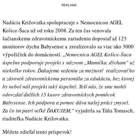
REKLAMA
Nadácia Križovatka spolupracuje s Nemocnicou AGEL
Košice-Šaca už od roku 2008. Za ten čas venovala
šačianskemu zdravotníckemu zariadeniu doposiaľ až 123
monitorov dychu Babysense a zrealizovalo sa viac ako 3000
výpožičiek do domácností.
„Nemocnica AGEL Košice-Šaca
úspešne podporuje projekt s názvom „Mamička, dýcham” už
niekoľko rokov. Ďakujeme vedeniu za možnosť realizovať ho
a zároveň zdravotníckemu personálu za edukáciu, bez ktorej
by nebol náš projekt taký úspešný. Teší nás, že sme mohli
odovzdať ďalších 15 kusov zdravotníckych pomôcok
Babysense. Ich podpora a pomoc dáva našej práci zmysel.
Za čo im patrí veľké ĎAKUJEM,”
vyjadrila sa Táňa Tomasch,
riaditeľka Nadácie Križovatka.
Môžete zdieľať tento príspevok!