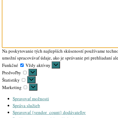
Na poskytovanie tých najlepších skúseností používame technol
umožní spracovávať údaje, ako je správanie pri prehliadaní al
Funkčné
Funkčné
Vždy aktívny
Predvoľby
Predvoľby
Štatistiky
Štatistiky
Marketing
Marketing
Spravovať možnosti
Správa služieb
Spravovať {vendor_count} dodávateľov