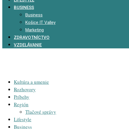
BUSINESS
Business
Košice IT Valley
Marketing
ZDRAVOTNÍCTVO
VZDELÁVANIE
Kultúra a umenie
Rozhovory
Príbehy
Región
Tlačové správy
Lifestyle
Business