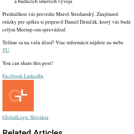
a budúcich smeroch vývoja
Prednáškou vás prevedie Maroš Stredanský. Zaujímavé
otázky pre spíkra si pripravil Daniel Demčák, ktorý vás bude
celým Meetup-om sprevádzať.
Tešíme sa na vašu účasť! Viac informácii nájdete na webe
TU
.
You can share this post!
Whatsapp
Share
Print
Facebook
LinkedIn
via
Email
GlobalLogic Slovakia
Related Articles