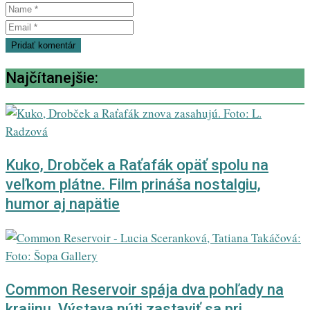
Najčítanejšie:
Kuko, Drobček a Raťafák opäť spolu na
veľkom plátne. Film prináša nostalgiu,
humor aj napätie
Common Reservoir spája dva pohľady na
krajinu. Výstava núti zastaviť sa pri