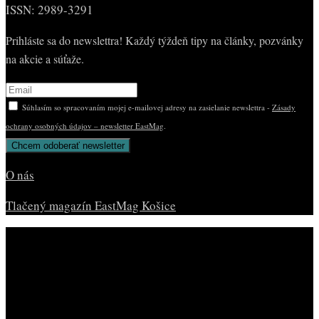
ISSN: 2989-3291
Prihláste sa do newslettra! Každý týždeň tipy na články, pozvánky
na akcie a súťaže.
Súhlasím so spracovaním mojej e-mailovej adresy na zasielanie newslettra -
Zásady
ochrany osobných údajov – newsletter EastMag
.
O nás
Tlačený magazín EastMag Košice