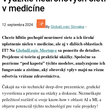
v medicíne
12. septembra 2024
By
GlobalLogic Slovakia
-
Chcete hlbšie pochopiť neurónové siete a ich široké
uplatnenie nielen v medicíne, ale aj v ďalších oblastiach
IT? Na
GlobalLogic Meetup-e
sa ponoríte do detailov.
Prejdeme si teóriu aj praktické ukážky. Spoločne sa
pozrieme “pod kapotu” týchto modelov, analyzujeme ich
fungovanie a zistíme, aký obrovský vplyv majú na rôzne
odvetvia vrátane zdravotníctva.
Čakajú na vás technické deep-dive prezentácie, grafické
vysvetlenia a priestor na otázky a diskusiu. Nezmeškajte
príležitosť rozšíriť si svoje know-how v oblasti AI a ML a
objavte potenciál týchto technológií pre vaše projekty!