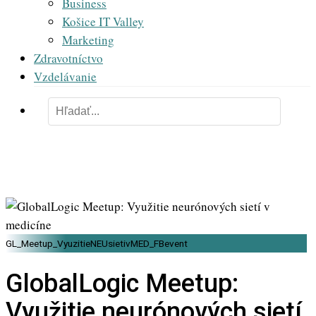
Business
Košice IT Valley
Marketing
Zdravotníctvo
Vzdelávanie
GL_Meetup_VyuzitieNEUsietivMED_FBevent
GlobalLogic Meetup:
Využitie neurónových sietí