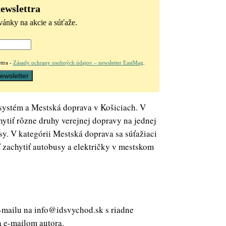
newslettra
vánky na akcie a súťaže.
ttra -
Zásady ochrany osobných údajov – newsletter EastMag
.
systém a Mestská doprava v Košiciach. V
ytiť rôzne druhy verejnej dopravy na jednej
sy. V kategórii Mestská doprava sa súťažiaci
 zachytiť autobusy a električky v mestskom
e-mailu na info@idsvychod.sk s riadne
 e-mailom autora.