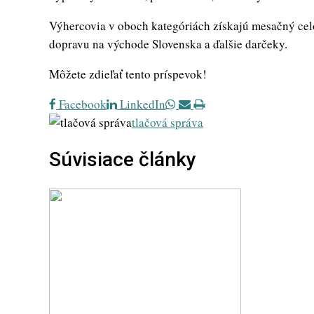
Výhercovia v oboch kategóriách získajú mesačný cel
dopravu na východe Slovenska a ďalšie darčeky.
Môžete zdieľať tento príspevok!
Whatsapp
Share
Print
Facebook
LinkedIn
via
tlačová správa
Email
Súvisiace články