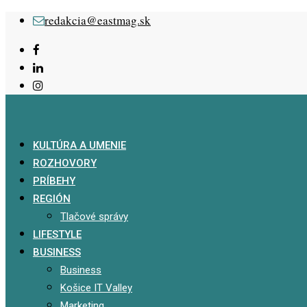
Skip
redakcia@eastmag.sk
to
content
KULTÚRA A UMENIE
ROZHOVORY
PRÍBEHY
REGIÓN
Tlačové správy
LIFESTYLE
BUSINESS
Business
Košice IT Valley
Marketing