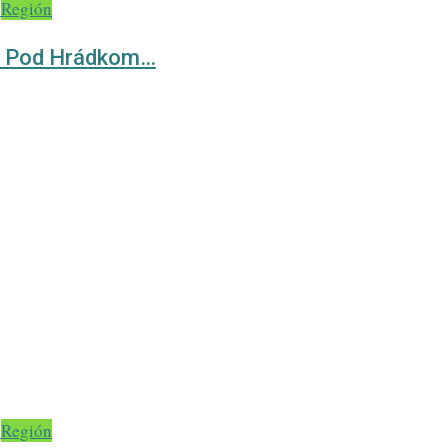
Región
ci Pod Hrádkom…
Región