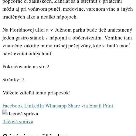
popcorne či zákuskoch. Zahriať sa a stretnúť s priateľmi
môžu aj pri voňavom punči, medovine, varenom víne a iných
tradičných alko a nealko nápojoch.
Na Floriánovej ulici a v Južnom parku bude tiež umiestnený
jeden gastro stánok s nápojmi a občerstvením. Vznikne tam
vianočné zákutie mimo rušnej pešej zóny, kde si budú môcť
návštevníci oddýchnuť.
Pokračovanie na str. 2.
Stránky:
2
Môžete zdieľať tento príspevok!
Facebook
LinkedIn
Whatsapp
Share via Email
Print
tlačová správa