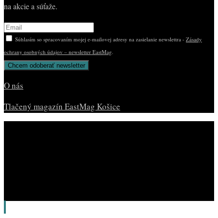
na akcie a súťaže.
Súhlasím so spracovaním mojej e-mailovej adresy na zasielanie newslettra -
Zásady
ochrany osobných údajov – newsletter EastMag
.
O nás
Tlačený magazín EastMag Košice
© Copyright EAST MAG.