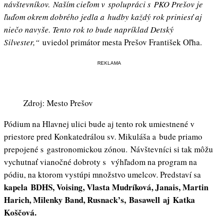
návštevníkov. Naším cieľom v spolupráci s PKO Prešov je
ľuďom okrem dobrého jedla a hudby každý rok priniesť aj
niečo navyše. Tento rok to bude napríklad Detský
Silvester,“
uviedol primátor mesta Prešov František Oľha.
REKLAMA
Zdroj: Mesto Prešov
Pódium na Hlavnej ulici bude aj tento rok umiestnené v
priestore pred Konkatedrálou sv. Mikuláša a bude priamo
prepojené s gastronomickou zónou. Návštevníci si tak môžu
vychutnať vianočné dobroty s výhľadom na program na
pódiu, na ktorom vystúpi množstvo umelcov. Predstaví sa
kapela BDHS, Voising, Vlasta Mudríková, Janais, Martin
Harich, Milenky Band, Rusnack’s, Basawell aj Katka
Koščová.