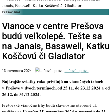
Prešov zima
Vianoce v centre Prešova
budú veľkolepé. Tešte sa
na Janais, Basawell, Katku
Koščovú či Gladiator
tlačová správa
-
13. novembra 2024
Najkrajšie sviatky roka privítajú na vianočných trhoch
v Prešove v dvoch termínoch, od 25.11. do 23.12.2024 a od
26.12. do 31.12.2024.
Prešovské vianočné trhy budú slávnostne otvorené už
25. novembra 2024 a potrvajú do 23.
tradične na Katarínu