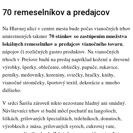
70 remeselníkov a predajcov
Na Hlavnej ulici v centre mesta bude počas vianočných trhov
70 stánkov so zastúpením množstva
umiestnených takmer
lokálnych remeselníkov a predajcov vianočného tovaru
,
nápojov či rozličných gastro produktov.
Na vianočných
trhoch v Prešove budú na predaj napríklad kožené a drevené
výrobky, šperky, oblečenie, obliečky, papuče, rukavice,
perníky, medovníky, koreniny, sviečky, hračky, knihy,
vianočné stromčeky, športový textil, dekorácie a mnoho
ďalšieho.
V srdci Šariša zároveň nikto nezostane hladný ani smädný.
Návštevníci trhov si budú môcť pochutiť na langošoch,
šiškách, grilovaných špecialitách, trdelníkoch, donutoch,
výrobkoch z mäsa, grilovaných syroch, cukrovej vate,