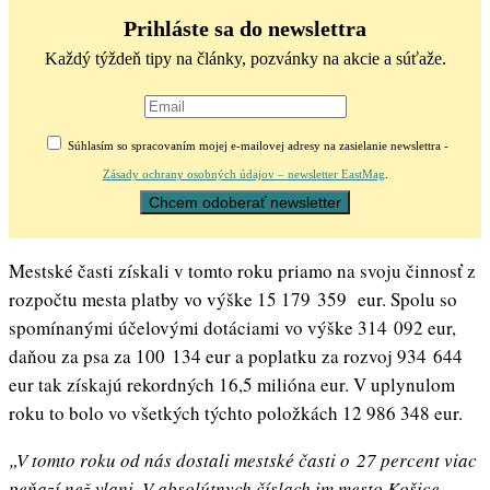
Prihláste sa do newslettra
Každý týždeň tipy na články, pozvánky na akcie a súťaže.
Súhlasím so spracovaním mojej e-mailovej adresy na zasielanie newslettra -
Zásady ochrany osobných údajov – newsletter EastMag
.
Mestské časti získali v tomto roku priamo na svoju činnosť z
rozpočtu mesta platby vo výške 15 179 359 eur. Spolu so
spomínanými účelovými dotáciami vo výške 314 092 eur,
daňou za psa za 100 134 eur a poplatku za rozvoj 934 644
eur tak získajú rekordných 16,5 milióna eur. V uplynulom
roku to bolo vo všetkých týchto položkách 12 986 348 eur.
„V tomto roku od nás dostali mestské časti o 27 percent viac
peňazí než vlani. V absolútnych číslach im mesto Košice