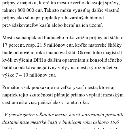
príjmy z majetku, ktoré im mesto zverilo do svojej správy,
takmer 800 000 eur. Takisto môžu využiť aj ďalšie vlastné
príjmy ako sú napr. poplatky z hazardných hier od
prevádzkovateľov kasín alebo herní na ich území.
Mestu sa naopak od budúceho roka znížia príjmy od štátu o
17 percent, resp. 21,5 miliónov eur, keďže materské škôlky
bude od nového roka financovať štát. Okrem toho magistrát
kvôli zvýšeniu DPH a ďalším opatreniam z konsolidačného
balíčka očakáva negatívny vplyv na mestský rozpočet vo
výške 7 – 10 miliónov eur.
Primátor však poukazuje na veľkorysosť mesta, ktoré aj
napriek tejto skutočnosti plánuje priamo vyplatiť mestským
častiam ešte viac peňazí ako v tomto roku.
„V zmysle zmien v Štatúte mesta, ktorú starostovia presadili,
dostanú naše mestské časti v budúcom roku celkovo 15,6