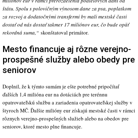
miliónov eur v rámci prerozdelenia podielových daní od
štátu. Spolu s polovičným výnosom dane za psa, poplatkom
za rozvoj a dodatočnými transfermi by mali mestské časti
dostať od nás dostať takmer 17 miliónov eur, čo bude opäť
rekordná suma,“
skonštatoval primátor.
Mesto financuje aj rôzne verejno-
prospešné služby alebo obedy pre
seniorov
Doplnil, že k týmto sumám je ešte potrebné pripočítať
ďalších 1,4 milióna eur na dotáciách pre terénnu
opatrovateľskú službu a zariadenia opatrovateľskej služby v
štyroch MČ. Ďalšie milióny eur získajú mestské časti v rámci
rôznych verejno-prospešných služieb alebo na obedov pre
seniorov, ktoré mesto plne financuje.