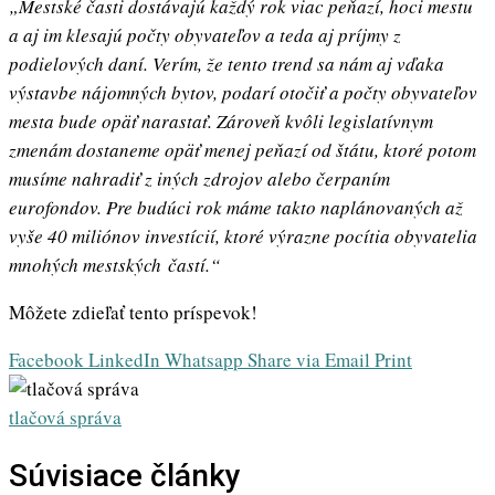
„Mestské časti dostávajú každý rok viac peňazí, hoci mestu
a aj im klesajú počty obyvateľov a teda aj príjmy z
podielových daní. Verím, že tento trend sa nám aj vďaka
výstavbe nájomných bytov, podarí otočiť a počty obyvateľov
mesta bude opäť narastať. Zároveň kvôli legislatívnym
zmenám dostaneme opäť menej peňazí od štátu, ktoré potom
musíme nahradiť z iných zdrojov alebo čerpaním
eurofondov. Pre budúci rok máme takto naplánovaných až
vyše 40 miliónov investícií, ktoré výrazne pocítia obyvatelia
mnohých mestských častí.“
Môžete zdieľať tento príspevok!
Facebook
LinkedIn
Whatsapp
Share via Email
Print
tlačová správa
Súvisiace články