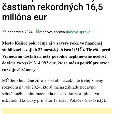
častiam rekordných 16,5
milióna eur
tlačová správa
-
27. decembra 2024
Mesto Košice pokračuje aj v závere roka vo finančnej
stabilizácii svojich 22 mestských častí (MČ). Tie ešte pred
Vianocami dostali na účty pôvodne neplánované účelové
dotácie vo výške 314 092 eur, ktoré môžu použiť pre svoje
rozvojové zámery.
MČ tieto finančné zdroje získali na základe tretej zmeny
rozpočtu na rok 2024, ktorú má na základe nedávno
schváleného splnomocnenia mestského zastupiteľstva
uskutočniť košický primátor Jaroslav Polaček (nezávislý).