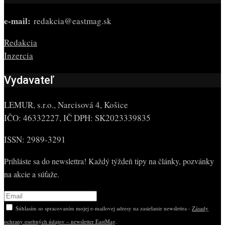
e-mail:
redakcia@eastmag.sk
Redakcia
Inzercia
Vydavateľ
LEMUR, s.r.o., Narcisová 4, Košice
IČO: 46332227, IČ DPH: SK2023339835
ISSN: 2989-3291
Prihláste sa do newslettra! Každý týždeň tipy na články, pozvánky
na akcie a súťaže.
Súhlasím so spracovaním mojej e-mailovej adresy na zasielanie newslettra -
Zásady
ochrany osobných údajov – newsletter EastMag
.