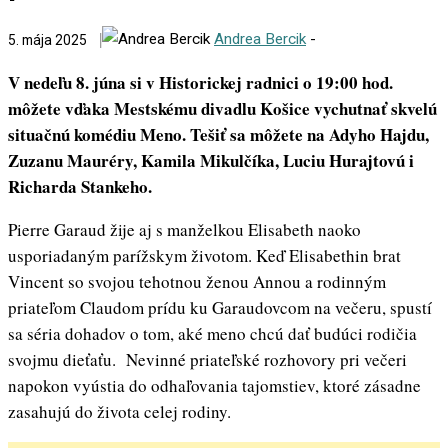
Andrea Bercik
-
5. mája 2025
V nedeľu 8. júna si v Historickej radnici o 19:00 hod.
môžete vďaka Mestskému divadlu Košice vychutnať skvelú
situačnú komédiu Meno. Tešiť sa môžete na Adyho Hajdu,
Zuzanu Mauréry, Kamila Mikulčíka, Luciu Hurajtovú i
Richarda Stankeho.
Pierre Garaud žije aj s manželkou Elisabeth naoko
usporiadaným parížskym životom. Keď Elisabethin brat
Vincent so svojou tehotnou ženou Annou a rodinným
priateľom Claudom prídu ku Garaudovcom na večeru, spustí
sa séria dohadov o tom, aké meno chcú dať budúci rodičia
svojmu dieťaťu. Nevinné priateľské rozhovory pri večeri
napokon vyústia do odhaľovania tajomstiev, ktoré zásadne
zasahujú do života celej rodiny.