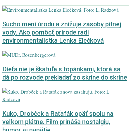
Sucho mení úrodu a znižuje zásoby pitnej
vody. Ako pomôcť prírode radí
environmentalistka Lenka Elečková
Dieťa nie je škatuľa s topánkami, ktorá sa
dá po rozvode prekladať zo skrine do skrine
Kuko, Drobček a Raťafák opäť spolu na
veľkom plátne. Film prináša nostalgiu,
humor aj napätie