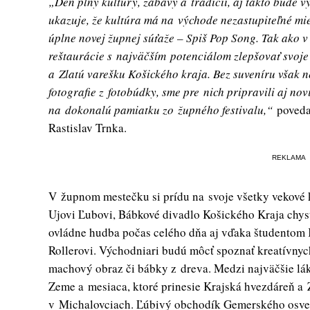
„Deň plný kultúry, zábavy a tradícií, aj takto bude vy
ukazuje, že kultúra má na východe nezastupiteľné mies
úplne novej župnej súťaže – Spiš Pop Song. Tak ako 
reštaurácie s najväčším potenciálom zlepšovať svoje 
a Zlatú varešku Košického kraja. Bez suveníru však n
fotografie z fotobúdky, sme pre nich pripravili aj no
na dokonalú pamiatku zo župného festivalu,“
poveda
Rastislav Trnka.
REKLAMA
V župnom mestečku si prídu na svoje všetky vekové 
Ujovi Ľubovi, Bábkové divadlo Košického Kraja chys
ovládne hudba počas celého dňa aj vďaka študentom 
Rollerovi. Východniari budú môcť spoznať kreatívnych
machový obraz či bábky z dreva. Medzi najväčšie lá
Zeme a mesiaca, ktoré prinesie Krajská hvezdáreň a
v Michalovciach. Ľúbivý obchodík Gemerského osveto