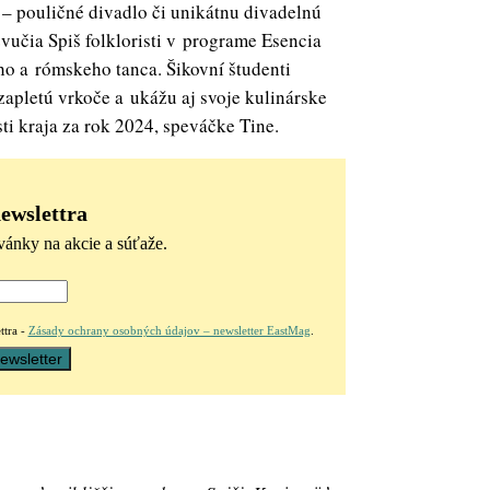
– pouličné divadlo či unikátnu divadelnú
vučia Spiš folkloristi v programe Esencia
ho a rómskeho tanca. Šikovní študenti
apletú vrkoče a ukážu aj svoje kulinárske
ti kraja za rok 2024, speváčke Tine.
newslettra
vánky na akcie a súťaže.
ttra -
Zásady ochrany osobných údajov – newsletter EastMag
.