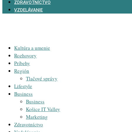
ZDRAVOTNÍCTVO
VZDELÁVANIE
Kultúra a umenie
Rozhovory
Príbehy
Región
Tlačové správy
Lifestyle
Business
Business
Košice IT Valley
Marketing
Zdravotníctvo