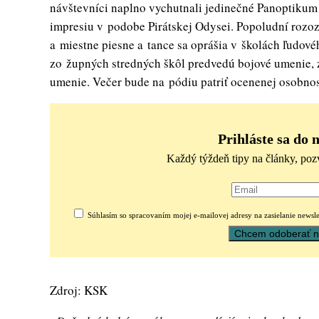
návštevníci naplno vychutnali jedinečné Panoptikum 
impresiu v podobe Pirátskej Odysei. Popoludní rozoz
a miestne piesne a tance sa oprášia v školách ľudové
zo župných stredných škôl predvedú bojové umenie, z
umenie. Večer bude na pódiu patriť ocenenej osobnos
Prihláste sa do 
Každý týždeň tipy na články, poz
Súhlasím so spracovaním mojej e-mailovej adresy na zasielanie newsle
Zdroj: KSK