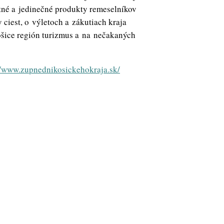
itné a jedinečné produkty remeselníkov
y ciest, o výletoch a zákutiach kraja
šice región turizmus a na nečakaných
//www.zupnednikosickehokraja.sk/