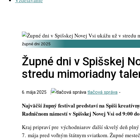
Vzdelávanie
župné dni 2025
Župné dni v Spišskej No
stredu mimoriadny tale
tlačová správa
-
6. mája 2025
Najväčší župný festival predstaví na Spiši kreatívn
Radničnom námestí v Spišskej Novej Vsi od 9:00 do
Kraj pripraví pre východniarov ďalší skvelý deň plný
7. mája pred voľným štátnym sviatkom. Župné mestečko