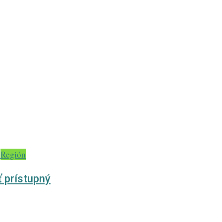
Región
ť prístupný