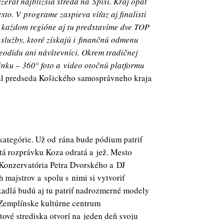
zerať najbližšia streda na Spiši. Kraj opäť
to. V programe zaspieva víťaz aj finalisti
v každom regióne aj tu predstavíme dve TOP
služby, ktoré získajú i finančnú odmenu
eodídu ani návštevníci. Okrem tradičnej
vinku – 360° foto a video otočnú platformu
l predseda Košického samosprávneho kraja
kategórie. Už od rána bude pódium patriť
tá rozprávku Koza odratá a jež. Mesto
Konzervatória Petra Dvorského a DJ
 majstrov a spolu s nimi si vytvoriť
kadlá budú aj tu patriť nadrozmerné modely
 Zemplínske kultúrne centrum
vé strediska otvorí na jeden deň svoju