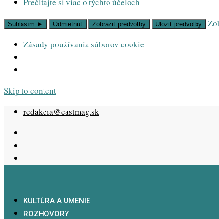
Prečítajte si viac o týchto účeloch
Zob
Súhlasím ►
Odmietnuť
Zobraziť predvoľby
Uložiť predvoľby
Zásady používania súborov cookie
Skip to content
redakcia@eastmag.sk
KULTÚRA A UMENIE
ROZHOVORY