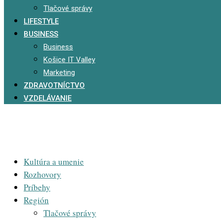
Tlačové správy
LIFESTYLE
BUSINESS
Business
Košice IT Valley
Marketing
ZDRAVOTNÍCTVO
VZDELÁVANIE
Kultúra a umenie
Rozhovory
Príbehy
Región
Tlačové správy