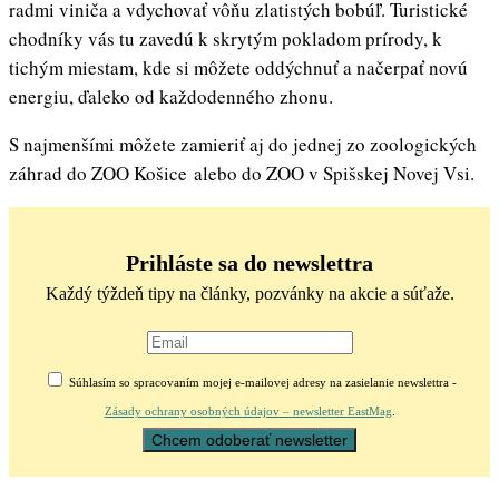
radmi viniča a vdychovať vôňu zlatistých bobúľ. Turistické
chodníky vás tu zavedú k skrytým pokladom prírody, k
tichým miestam, kde si môžete oddýchnuť a načerpať novú
energiu, ďaleko od každodenného zhonu.
S najmenšími môžete zamieriť aj do jednej zo zoologických
záhrad do ZOO Košice alebo do ZOO v Spišskej Novej Vsi.
Prihláste sa do newslettra
Každý týždeň tipy na články, pozvánky na akcie a súťaže.
Súhlasím so spracovaním mojej e-mailovej adresy na zasielanie newslettra -
Zásady ochrany osobných údajov – newsletter EastMag
.