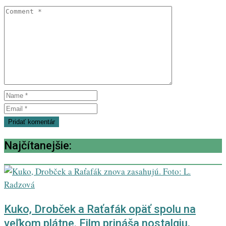
Najčítanejšie:
Kuko, Drobček a Raťafák opäť spolu na
veľkom plátne. Film prináša nostalgiu,