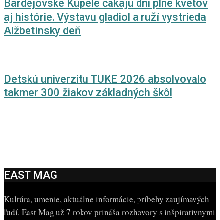
Bardejovské Kúpele čakajú dni plné kvetov
aj histórie. Výstavu gladiol a ruží vystrieda
Alžbetínsky deň
Detskú univerzitu TUKE 2026 absolvovalo
takmer 300 žiakov základných škôl
EAST MAG
Kultúra, umenie, aktuálne informácie, príbehy zaujímavých
ľudí. East Mag už 7 rokov prináša rozhovory s inšpiratívnymi