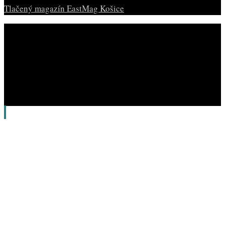
Tlačený magazín EastMag Košice
© Copyright EAST MAG.