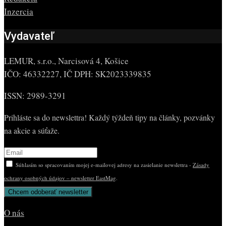
Inzercia
Vydavateľ
LEMUR, s.r.o., Narcisová 4, Košice
IČO: 46332227, IČ DPH: SK2023339835
ISSN: 2989-3291
Prihláste sa do newslettra! Každý týždeň tipy na články, pozvánky
na akcie a súťaže.
Súhlasím so spracovaním mojej e-mailovej adresy na zasielanie newslettra -
Zásady
ochrany osobných údajov – newsletter EastMag
.
O nás