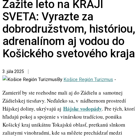
Zažite leto na KRAJI
SVETA: Vyrazte za
dobrodružstvom, históriou,
adrenalínom aj vodou do
Košického svetového kraja
3. júla 2025
By
Košice Región Turizmus
-
Zamieriť by ste rozhodne mali aj do Zádielu a samotnej
Zádielskej tiesňavy. Neďaleko sa, v nádhernom prostredí
Hájske vodopády
Hájskej doliny, ukrývajú aj
. Pre tých, ktorí
hľadajú pokoj a spojenie s vinárskou tradíciou, ponúka
Košický kraj unikátnu Tokajskú oblasť, pretkanú slnkom
zaliatymi vinohradmi, kde sa môžete prechádzať medzi