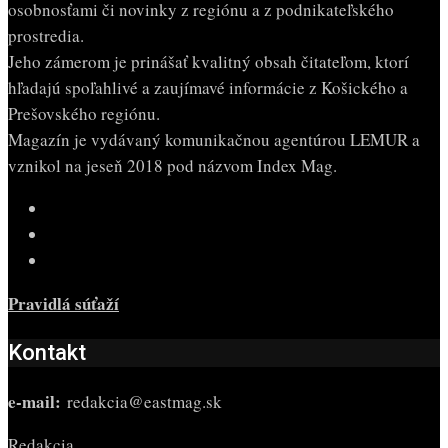
osobnosťami či novinky z regiónu a z podnikateľského
prostredia.
Jeho zámerom je prinášať kvalitný obsah čitateľom, ktorí
hľadajú spoľahlivé a zaujímavé informácie z Košického a
Prešovského regiónu.
Magazín je vydávaný komunikačnou agentúrou LEMUR a
vznikol na jeseň 2018 pod názvom Index Mag.
Pravidlá súťaží
Kontakt
e-mail:
redakcia@eastmag.sk
Redakcia