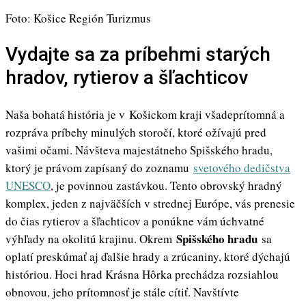
Foto: Košice Región Turizmus
Vydajte sa za príbehmi starých
hradov, rytierov a šľachticov
Naša bohatá história je v Košickom kraji všadeprítomná a
rozpráva príbehy minulých storočí, ktoré ožívajú pred
vašimi očami. Návšteva majestátneho Spišského hradu,
ktorý je právom zapísaný do zoznamu
svetového dedičstva
UNESCO
, je povinnou zastávkou. Tento obrovský hradný
komplex, jeden z najväčších v strednej Európe, vás prenesie
do čias rytierov a šľachticov a ponúkne vám úchvatné
Spišského hradu
výhľady na okolitú krajinu. Okrem
sa
oplatí preskúmať aj ďalšie hrady a zrúcaniny, ktoré dýchajú
históriou. Hoci hrad Krásna Hôrka prechádza rozsiahlou
obnovou, jeho prítomnosť je stále cítiť. Navštívte