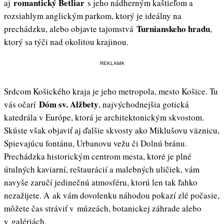
romantický Betliar
aj
s jeho nádherným kaštieľom a
rozsiahlym anglickým parkom, ktorý je ideálny na
Turnianskeho hradu
prechádzku, alebo objavte tajomstvá
,
ktorý sa týči nad okolitou krajinou.
REKLAMA
Srdcom Košického kraja je jeho metropola, mesto Košice. Tu
Dóm sv. Alžbety
vás očarí
, najvýchodnejšia gotická
katedrála v Európe, ktorá je architektonickým skvostom.
Skúste však objaviť aj ďalšie skvosty ako Miklušovu väznicu,
Spievajúcu fontánu, Urbanovu vežu či Dolnú bránu.
Prechádzka historickým centrom mesta, ktoré je plné
útulných kaviarní, reštaurácií a malebných uličiek, vám
navyše zaručí jedinečnú atmosféru, ktorú len tak ľahko
nezažijete. A ak vám dovolenku náhodou pokazí zlé počasie,
môžete čas stráviť v múzeách, botanickej záhrade alebo
v galériách.