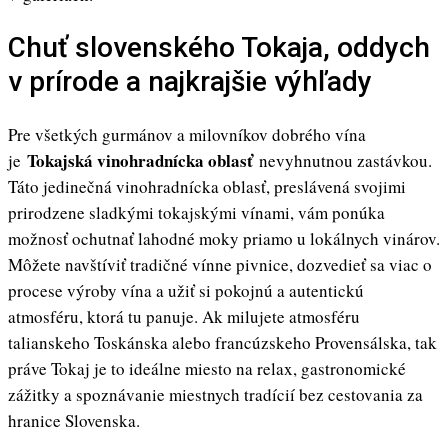
Chuť slovenského Tokaja, oddych
v prírode a najkrajšie výhľady
Pre všetkých gurmánov a milovníkov dobrého vína
Tokajská vinohradnícka oblasť
je
nevyhnutnou zastávkou.
Táto jedinečná vinohradnícka oblasť, preslávená svojimi
prirodzene sladkými tokajskými vínami, vám ponúka
možnosť ochutnať lahodné moky priamo u lokálnych vinárov.
Môžete navštíviť tradičné vínne pivnice, dozvedieť sa viac o
procese výroby vína a užiť si pokojnú a autentickú
atmosféru, ktorá tu panuje. Ak milujete atmosféru
talianskeho Toskánska alebo francúzskeho Provensálska, tak
práve Tokaj je to ideálne miesto na relax, gastronomické
zážitky a spoznávanie miestnych tradícií bez cestovania za
hranice Slovenska.