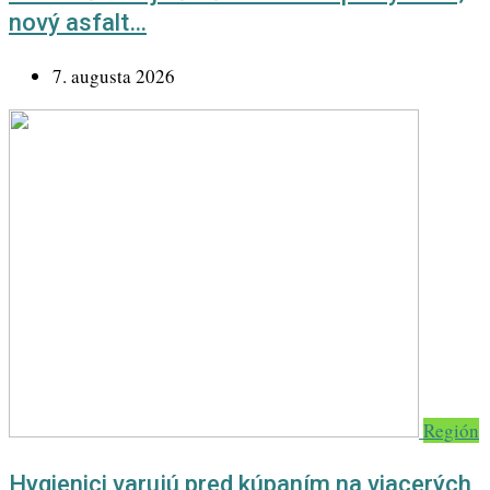
nový asfalt…
7. augusta 2026
Región
Hygienici varujú pred kúpaním na viacerých