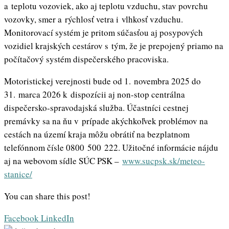
a teplotu vozoviek, ako aj teplotu vzduchu, stav povrchu
vozovky, smer a rýchlosť vetra i vlhkosť vzduchu.
Monitorovací systém je pritom súčasťou aj posypových
vozidiel krajských cestárov s tým, že je prepojený priamo na
počítačový systém dispečerského pracoviska.
Motoristickej verejnosti bude od 1. novembra 2025 do
31. marca 2026 k dispozícii aj non-stop centrálna
dispečersko-spravodajská služba. Účastníci cestnej
premávky sa na ňu v prípade akýchkoľvek problémov na
cestách na území kraja môžu obrátiť na bezplatnom
telefónnom čísle 0800 500 222. Užitočné informácie nájdu
aj na webovom sídle SÚC PSK –
www.sucpsk.sk/meteo-
stanice/
You can share this post!
Whatsapp
Share
Print
Facebook
LinkedIn