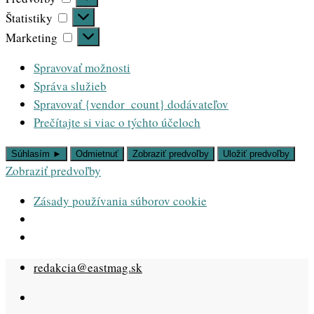
Štatistiky
Štatistiky
Marketing
Marketing
Spravovať možnosti
Správa služieb
Spravovať {vendor_count} dodávateľov
Prečítajte si viac o týchto účeloch
Súhlasím ►
Odmietnuť
Zobraziť predvoľby
Uložiť predvoľby
Zobraziť predvoľby
Zásady používania súborov cookie
Skip
redakcia@eastmag.sk
to
content