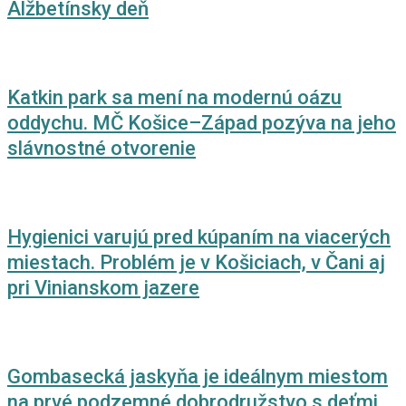
Alžbetínsky deň
Katkin park sa mení na modernú oázu
oddychu. MČ Košice–Západ pozýva na jeho
slávnostné otvorenie
Hygienici varujú pred kúpaním na viacerých
miestach. Problém je v Košiciach, v Čani aj
pri Vinianskom jazere
Gombasecká jaskyňa je ideálnym miestom
na prvé podzemné dobrodružstvo s deťmi