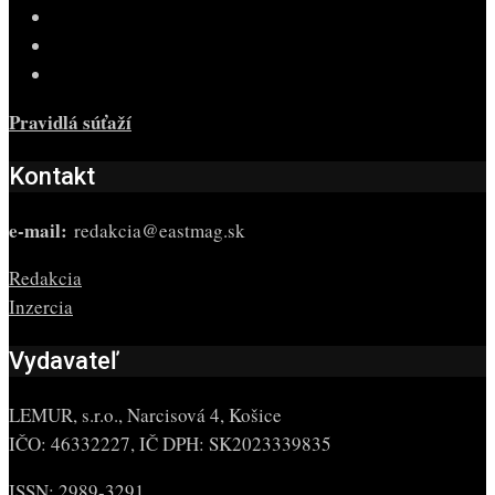
Pravidlá súťaží
Kontakt
e-mail:
redakcia@eastmag.sk
Redakcia
Inzercia
Vydavateľ
LEMUR, s.r.o., Narcisová 4, Košice
IČO: 46332227, IČ DPH: SK2023339835
ISSN: 2989-3291