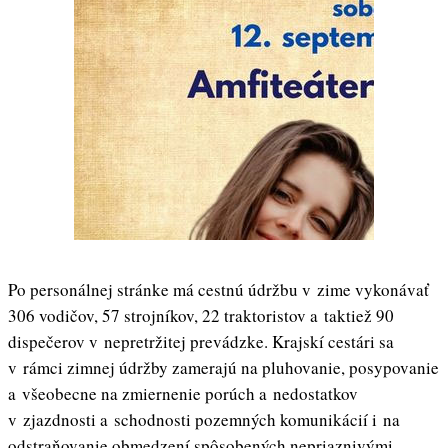
Po personálnej stránke má cestnú údržbu v zime vykonávať
306 vodičov, 57 strojníkov, 22 traktoristov a taktiež 90
dispečerov v nepretržitej prevádzke. Krajskí cestári sa
v rámci zimnej údržby zamerajú na pluhovanie, posypovanie
a všeobecne na zmiernenie porúch a nedostatkov
v zjazdnosti a schodnosti pozemných komunikácií i na
odstraňovanie obmedzení spôsobených nepriaznivými