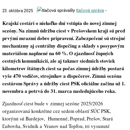
By
tlačová správa
-
23. októbra 2025
Krajskí cestári o niekoľko dní vstúpia do novej zimnej
sezóny. Na zimnú údržbu ciest v Prešovskom kraji sú pred
prvými mrazmi dobre pripravení. Zabezpečené sú strojné
mechanizmy aj centrálny dispečing a sklady s posypovým
materiálom naplnené na 60 %. O zjazdnosť župných
cestných komunikácií, ale aj takmer siedmich stoviek
kilometrov štátnych ciest sa počas zimnej údržby postará
vyše 470 vodičov, strojníkov a dispečerov. Zimná sezóna
cestárom Správy a údržby ciest PSK oficiálne začína už 1.
novembra a potrvá do 31. marca nasledujúceho roka.
Zjazdnosť ciest bude v zimnej sezóne 2025/2026
organizovaná konkrétne cez sedem oblastí SÚC PSK,
ktorými sú Bardejov, Humenné, Poprad, Prešov, Stará
Ľubovňa, Svidník a Vranov nad Topľou, tri vysunuté