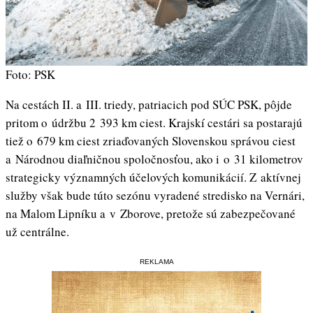
Foto: PSK
Na cestách II. a III. triedy, patriacich pod SÚC PSK, pôjde
pritom o údržbu 2 393 km ciest. Krajskí cestári sa postarajú
tiež o 679 km ciest zriaďovaných Slovenskou správou ciest
a Národnou diaľničnou spoločnosťou, ako i o 31 kilometrov
strategicky významných účelových komunikácií. Z aktívnej
služby však bude túto sezónu vyradené stredisko na Vernári,
na Malom Lipníku a v Zborove, pretože sú zabezpečované
už centrálne.
REKLAMA