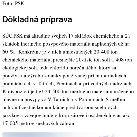
Foto: PSK
Dôkladná príprava
SÚC PSK má aktuálne svojich 17 skládok chemického a 21
skládok inertného posypového materiálu naplnených už na
60 %. Konkrétne je v nich umiestnených 20 408 ton
chemického materiálu, presnejšie 20-tisíc ton soli a 408 ton
ekologickej soli, teda chloridu horečnatého, ktorý sa
používa na výrobu soľanky používanej pri mimoriadnych
podmienkach v Tatrách, Pieninách a pri vodných nádržiach.
K dispozícii je tiež 24 500 ton inertného materiálu určeného
hlavne na posypy vo V. Tatrách a v Poloninách. S cieľom
ochrániť cestné komunikácie pred tvorbou snehových
jazykov a závejov bude v kraji zároveň osadených viac ako
17 005 metrov snehových zábran.